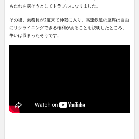
シェルターを整備へ…小池知事
思ったら野生の炊飯器で草
もたれを戻そうとしてトラブルになりました。
「弾道...
NEW!
ほか
(8/8)
(8/6)
【動画】戦犯はどっち？ｗｗ
【Xの車窓から】整備士が2度
その後、乗務員が2度来て仲裁に入り、高速鉄道の座席は自由
ｗｗｗｗｗｗｗｗｗｗｗｗｗ
見する現場猫案件 ほか
ｗｗｗｗ...
NEW!
(8/8)
(7/31)
にリクライニングできる権利があることを説明したところ、
【悲報】仙台育英の女部員←
ハードオフに売っていた4万
争いは収まったそうです。
ベンチ入り 強豪校のジャガ
4000円のフィギュアがヤバす
イモダン...
NEW!
ぎる...
(8/8)
(5/20)
5chの北斗の拳強さランキン
海外「この少年にとって忘れ
グ、完成度が高いと話題にｗ
られない経験になったな」危
ｗｗｗ
険な手術...
(5/20)
(5/20)
金正恩「経済制裁、正直キツ
うちのネコが目の前にいた。
いです・・・本当は核を使う
私が上に物を投げるフリをす
つもりな...
る → ...
(5/20)
(5/20)
お知らせ
韓国人「野球の天才大谷翔平
(3/25)
がML2度目のサヨナラ爆発！4
お知らせ
打数...
(1/26)
(5/20)
顔20点、体80点と評価されて
【GIF】JSのカンチョーワロタ
いた女子学生が男子学生らの
(5/20)
性の...
(12/26)
【愕然】白のクラウン俺氏、
【中国】パトカーの前で好演
高速道路左車線を制限速度で
技www当たり屋やお煽り運転
走った結...
(5/20)
など盛...
(3/1)