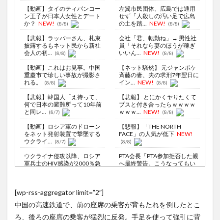
【動画】タイのティパンコー
左翼市民団体、広島では通用
ン王子が日本人女性とデート
せず「人殺しの汚い足で広島
か？
NEW!
の土を踏...
NEW!
(8/8)
(8/8)
【悲報】ラッパーさん、札束
会社「君、転勤ね」→ 男性社
披露するもネット民から新社
員「それなら妻のほうが稼ぎ
会人の初...
いいん...
NEW!
(8/8)
(8/8)
【動画】これはお見事。中国
【ネット騒然】 元ジャンポケ
重慶市で珍しい事故が撮影さ
斉藤の妻、夫の求刑7年翌日に
れる。
イン...
NEW!
(8/8)
(8/8)
【悲報】韓国人「え待って、
【悲報】 とにかくヤりたくて
何で日本の避難所って10年前
ブスと付き合ったらｗｗｗｗ
と同レ...
ｗｗｗ...
NEW!
(8/7)
(8/8)
【動画】ロシア軍のドローン
【悲報】「THE NORTH
をネット発射装置で撃墜する
FACE」の人気が低下
NEW!
ウクライ...
(8/7)
(8/8)
ウクライナ侵攻以降、ロシア
PTA会長「PTA参加拒否した親
軍兵士のHIV感染が2000％急
へ最終警告。こうなってもい
増...
い...
NEW!
(8/6)
(8/8)
李在明大統領、日本原爆投下
授業は嫌いだったのに…物理の
[wp-rss-aggregator limit=”2″]
80周年…「平和の価値をより
動画だけは永遠に見ていられ
堅固に...
るｗ
NEW!
(8/5)
(8/8)
中国の高速鉄道で、前の座席の乗客が背もたれを倒したとこ
東京都、八重洲駐車場に地下
【Xの車窓から】オービスかと
ろ、後ろの座席の乗客が猛烈に反発。手足を使って強引に背