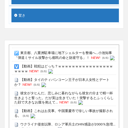
驚き
東京都、八重洲駐車場に地下シェルターを整備へ…小池知事
「弾道ミサイル攻撃から都民の命と財産守る」！
NEW!
(8/8)
【動画】戦犯はどっち？ｗｗｗｗｗｗｗｗｗｗｗｗｗｗｗｗ
ｗｗｗｗ
NEW!
(8/8)
【動画】タイのティパンコーン王子が日本人女性とデート
か？
NEW!
(8/8)
彼女がタヒんだ。悲しみに暮れながらも彼女の分まで精一杯
生きようと誓った。だが実は生きていた！突撃するとふっくらし
た顔で大きなお腹を抱えて...
NEW!
(8/8)
【動画】これはお見事。中国重慶市で珍しい事故が撮影され
る。
(8/8)
ウクライナ侵攻以降、ロシア軍兵士のHIV感染が2000％急増…