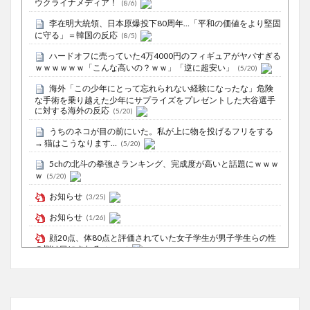
ウクライナメディア！
(8/6)
李在明大統領、日本原爆投下80周年…「平和の価値をより堅固
に守る」＝韓国の反応
(8/5)
ハードオフに売っていた4万4000円のフィギュアがヤバすぎる
ｗｗｗｗｗｗ「こんな高いの？ｗｗ」「逆に超安い」
(5/20)
海外「この少年にとって忘れられない経験になったな」危険
な手術を乗り越えた少年にサプライズをプレゼントした大谷選手
に対する海外の反応
(5/20)
うちのネコが目の前にいた。私が上に物を投げるフリをする
→ 猫はこうなります…
(5/20)
5chの北斗の拳強さランキング、完成度が高いと話題にｗｗｗ
ｗ
(5/20)
お知らせ
(3/25)
お知らせ
(1/26)
顔20点、体80点と評価されていた女子学生が男子学生らの性
の捌け口にされる
(12/26)
【中国】処理水の問題化狙うも不発？ASEAN関連会合で賛同
広がらず
(7/13)