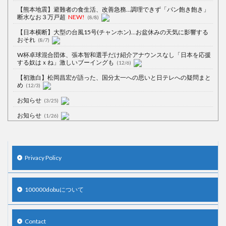
【熊本地震】避難者の食生活、改善急務…調理できず「パン飽き飽き」
断水なお３万戸超
NEW!
(8/8)
【日本横断】大型の台風15号(チャンホン)…お盆休みの天気に影響する
おそれ
(8/7)
W杯卓球混合団体、張本智和選手だけ紹介アナウンスなし「日本を応援
する奴はｘね」激しいブーイングも
(12/6)
【初激白】松岡昌宏が語った、国分太一への思いと日テレへの疑問まと
め
(12/3)
お知らせ
(3/25)
お知らせ
(1/26)
顔20点、体80点と評価されていた女子学生が男子学生らの性の捌け口に
される
(12/26)
【中国】処理水の問題化狙うも不発？ASEAN関連会合で賛同広がらず
Privacy Policy
(7/13)
【韓国】54.1％「IAEA報告書を信用しない」
(7/13)
100000dobuについて
Contact