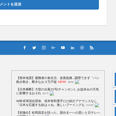
【熊本地震】避難者の食生活、改善急務…調理できず「パン
飽き飽き」断水なお３万戸超
NEW!
(8/8)
【日本横断】大型の台風15号(チャンホン)…お盆休みの天気
に影響するおそれ
(8/7)
W杯卓球混合団体、張本智和選手だけ紹介アナウンスなし
「日本を応援する奴はｘね」激しいブーイングも
(12/6)
【初激白】松岡昌宏が語った、国分太一への思いと日テレへ