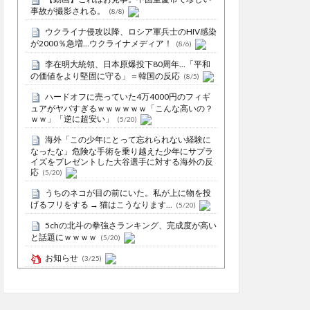
事故が撮影される。
(8/8)
ウクライナ侵攻以降、ロシア軍兵士のHIV感染
が2000％急増…ウクライナメディア！
(8/6)
李在明大統領、日本原爆投下80周年…「平和
の価値をより堅固に守る」＝韓国の反応
(8/5)
ハードオフに売っていた4万4000円のフィギ
ュアがヤバすぎるｗｗｗｗｗｗ「こんな高いの？
ｗｗ」「逆に超安い」
(5/20)
海外「この少年にとって忘れられない経験に
なったな」危険な手術を乗り越えた少年にサプラ
イズをプレゼントした大谷選手に対する海外の反
応
(5/20)
うちのネコが目の前にいた。私が上に物を投
げるフリをする → 猫はこうなります…
(5/20)
5chの北斗の拳強さランキング、完成度が高い
と話題にｗｗｗｗ
(5/20)
お知らせ
(3/25)
お知らせ
(1/26)
顔20点、体80点と評価されていた女子学生が