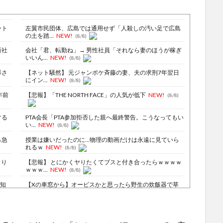
ート
左翼市民団体、広島では通用せず「人殺しの汚い足で広島
の土を踏...
NEW!
(8/8)
新社
会社「君、転勤ね」→ 男性社員「それなら妻のほうが稼ぎ
いいん...
NEW!
(8/8)
影さ
【ネット騒然】 元ジャンポケ斉藤の妻、夫の求刑7年翌日
にイン...
NEW!
(8/8)
年前
【悲報】「THE NORTH FACE」の人気が低下
NEW!
(8/8)
する
PTA会長「PTA参加拒否した親へ最終警告。こうなってもい
い...
NEW!
(8/8)
％急
授業は嫌いだったのに…物理の動画だけは永遠に見ていら
れるｗ
NEW!
(8/8)
より
【悲報】 とにかくヤりたくてブスと付き合ったらｗｗｗｗ
ｗｗｗ...
NEW!
(8/8)
池知
【Xの車窓から】オービスかと思ったら野生の炊飯器で草
ほか
(8/6)
ｗｗ
【Xの車窓から】整備士が2度見する現場猫案件 ほか
(7/31)