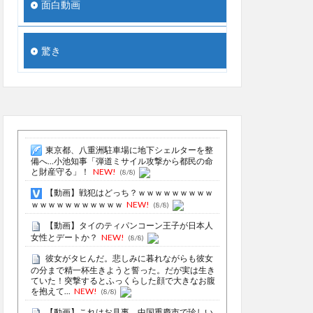
面白動画
驚き
東京都、八重洲駐車場に地下シェルターを整
備へ…小池知事「弾道ミサイル攻撃から都民の命
と財産守る」！
NEW!
(8/8)
【動画】戦犯はどっち？ｗｗｗｗｗｗｗｗｗ
ｗｗｗｗｗｗｗｗｗｗｗ
NEW!
(8/8)
【動画】タイのティパンコーン王子が日本人
女性とデートか？
NEW!
(8/8)
彼女がタヒんだ。悲しみに暮れながらも彼女
の分まで精一杯生きようと誓った。だが実は生き
ていた！突撃するとふっくらした顔で大きなお腹
を抱えて...
NEW!
(8/8)
【動画】これはお見事。中国重慶市で珍しい