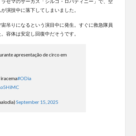
ミラセマのサーカス「シルコ・ロバティニー」で、空
ャガ
ハードオフに売っていた4万4000円のフィギュアがヤバす
ぎる...
(5/20)
んが演技中に落下してしまいました。
にｗｗ
海外「この少年にとって忘れられない経験になったな」危
険な手術...
(5/20)
で宙吊りになるという演目中に発生。すぐに救急隊員
使う
うちのネコが目の前にいた。私が上に物を投げるフリをす
た。容体は安定し回復中だそうです。
る → ...
(5/20)
韓国人「野球の天才大谷翔平がML2度目のサヨナラ爆発！4
打数...
(5/20)
rante apresentação de circo em
【GIF】JSのカンチョーワロタ
(5/20)
らの
【愕然】白のクラウン俺氏、高速道路左車線を制限速度で
走った結...
(5/20)
運転
iracema
#ODia
【中国】パトカーの前で好演技www当たり屋やお煽り運転
など盛...
bLo5HiMC
(3/1)
【あるある？】うわっ・・・男性が一瞬で冷める女性の行
動6選
(3/1)
nalodia)
September 15, 2025
【怒報】撮影車を叩く当て逃げ老害を追跡！警察も出動す
る騒ぎに
(3/1)
【動画】ウクライナ中部でとんでもない大爆発が撮影され
る。
(2/28)