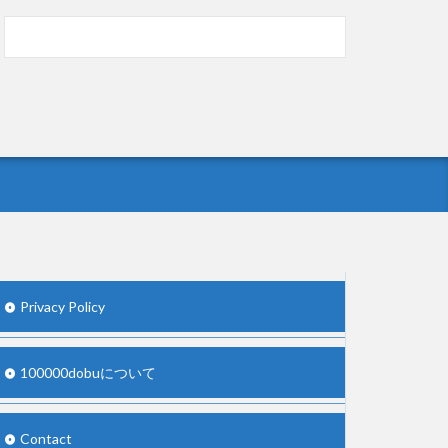
男子学生らの性の捌け口にされる
(12/26)
【中国】処理水の問題化狙うも不発？ASEAN
関連会合で賛同広がらず
(7/13)
Powered by livedoor 相互RSS
Privacy Policy
100000dobuについて
Contact