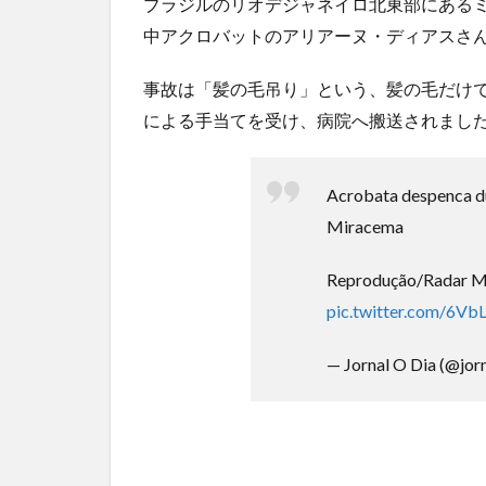
ブラジルのリオデジャネイロ北東部にある
【悲報】仙台育英の女部員←ベンチ入り 強豪校のジ
イモダン...
NEW!
(8/8)
中アクロバットのアリアーヌ・ディアスさ
5chの北斗の拳強さランキング、完成度が高いと話題
ｗｗ
(5/20)
事故は「髪の毛吊り」という、髪の毛だけ
金正恩「経済制裁、正直キツいです・・・本当は核を
による手当てを受け、病院へ搬送されまし
つもりな...
(5/20)
お知らせ
(3/25)
Acrobata despenca du
お知らせ
(1/26)
Miracema
顔20点、体80点と評価されていた女子学生が男子学生
性の...
(12/26)
【中国】パトカーの前で好演技www当たり屋やお煽り
Reprodução/Radar M
など盛...
(3/1)
pic.twitter.com/6V
— Jornal O Dia (@jor
Powered by livedoor 相互RSS