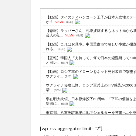
【動画】タイのティパンコーン王子が日本人女性とデ
か？
NEW!
(8/8)
【悲報】ラッパーさん、札束披露するもネット民から
会人の初...
NEW!
(8/8)
【動画】これはお見事。中国重慶市で珍しい事故が撮
れる。
(8/8)
【悲報】韓国人「え待って、何で日本の避難所って10
と同レ...
(8/7)
【動画】ロシア軍のドローンをネット発射装置で撃墜
ウクライ...
(8/7)
ウクライナ侵攻以降、ロシア軍兵士のHIV感染が2000
増...
(8/6)
李在明大統領、日本原爆投下80周年…「平和の価値を
堅固に...
(8/5)
東京都、八重洲駐車場に地下シェルターを整備へ…小
事「弾道...
NEW!
(8/8)
【動画】戦犯はどっち？ｗｗｗｗｗｗｗｗｗｗｗｗｗ
[wp-rss-aggregator limit=”2″]
ｗｗｗｗ...
NEW!
(8/8)