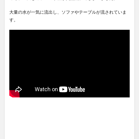
領「韓...
NEW!
ぎる...
(8/10)
(5/20)
【悲報】台風15号の進路ｗｗ
海外「この少年にとって忘れ
大量の水が一気に流出し、ソファやテーブルが流されていま
ｗｗｗｗｗｗｗｗｗｗｗｗｗ
られない経験になったな」危
す。
ｗｗ
NEW!
険な手術...
(8/10)
(5/20)
お前ら、朝からオッサンが握
うちのネコが目の前にいた。
って可愛い子が運んでくる朝
私が上に物を投げるフリをす
定食（2...
NEW!
る → ...
(8/10)
(5/20)
5chの北斗の拳強さランキン
韓国人「野球の天才大谷翔平
グ、完成度が高いと話題にｗ
がML2度目のサヨナラ爆発！4
ｗｗｗ
打数...
(5/20)
(5/20)
金正恩「経済制裁、正直キツ
【GIF】JSのカンチョーワロタ
いです・・・本当は核を使う
(5/20)
つもりな...
(5/20)
【愕然】白のクラウン俺氏、
お知らせ
高速道路左車線を制限速度で
(3/25)
走った結...
(5/20)
お知らせ
(1/26)
【中国】パトカーの前で好演
顔20点、体80点と評価されて
技www当たり屋やお煽り運転
いた女子学生が男子学生らの
など盛...
(3/1)
性の...
(12/26)
【あるある？】うわっ・・・
【中国】パトカーの前で好演
男性が一瞬で冷める女性の行
技www当たり屋やお煽り運転
動6選
(3/1)
など盛...
(3/1)
【怒報】撮影車を叩く当て逃