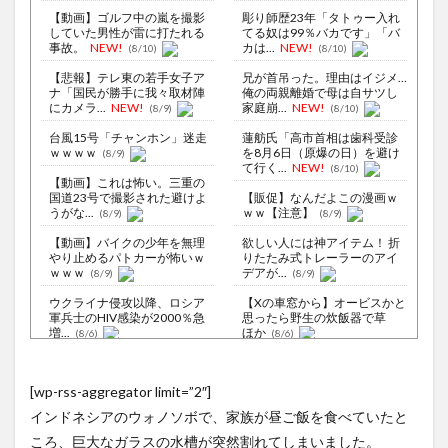
【動画】ゴルフ中の嵐を撮影
彫り師歴23年「タトゥー入れ
していた男性が雷に打たれる
てる奴は99％バカです」「バ
事故。
NEW!
カは...
NEW!
(8/10)
(8/10)
【悲報】テレ東の若手女子ア
兄が首吊った。理由はイジメ…
ナ「国民が勝手に我々取材陣
俺の両親離婚で母は自サツし
にカメラ...
NEW!
家庭崩...
NEW!
(8/9)
(8/10)
台風15号「チャンホン」迷走
蓮舫氏「高市首相は歯科受診
ｗｗｗｗ
を8月6日（原爆の日）を避け
(8/9)
て行く...
NEW!
(8/10)
【動画】これは怖い。三重の
国道23号で撮影された避けよ
【販促】なんだよこの漫画ｗ
うがな...
ｗｗ【注意】
(8/9)
(8/9)
【動画】バイクの少年を無理
欲しい人には神アイテム！ 折
やり止めるパトカーが怖いｗ
りたたみ式トレーラーのアイ
ｗｗｗ
デアが...
(8/9)
(8/9)
ウクライナ侵攻以降、ロシア
【Xの車窓から】オービスかと
軍兵士のHIV感染が2000％急
思ったら野生の炊飯器で草
増...
ほか
(8/6)
(8/6)
李在明大統領、日本原爆投下
【Xの車窓から】整備士が2度
80周年…「平和の価値をより
見する現場猫案件 ほか
[wp-rss-aggregator limit=”2″]
堅固に...
(8/5)
(7/31)
インドネシアのウォノソボで、家族が昼ご飯を食べていたと
北朝鮮が3万～5万人のロシア
ハードオフに売っていた4万
派兵決定、ゼレンスキー大統
4000円のフィギュアがヤバす
ころ、巨大なガラスの水槽が突然割れてしまいました。