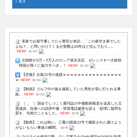
驚き
実家でお留守番してたら警官が来訪、「この家空き家でした
よね？」と問いかけてくるが実際は30年ほど住んでおり……
NEW!
(8/10)
北朝鮮が3万～5万人のロシア派兵決定、ゼレンスキー大統領
「韓国が我々に協力すべき」！
NEW!
(8/10)
【悲報】台風15号の進路ｗｗｗｗｗｗｗｗｗｗｗｗｗｗｗｗ
ｗ
NEW!
(8/10)
【動画】ゴルフ中の嵐を撮影していた男性が雷に打たれる事
故。
NEW!
(8/10)
（ ´_ゝ`）国会でしつこく週刊誌の中傷動画報道を追及した立
憲議員、自身への誹謗中傷・苦情電話被害を訴え「総理に疑問を
質す、当然のことをした...
NEW!
(8/9)
【動画】これは怖い。三重の国道23号で撮影された避けよう
がないもらい事故の瞬間。
(8/9)
ウクライナ侵攻以降、ロシア軍兵士のHIV感染が2000％急増…