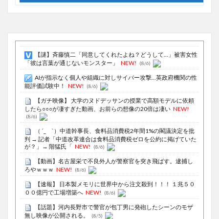
【謎】斉藤慎二「同意してくれたよね？どうして…」被害女性
「彼は言葉が通じないモンスター」
NEW!
(8/6)
AIが指示なく個人や組織に対しサイバー攻撃…英政府機関の性
能評価試験中！
NEW!
(8/6)
【ガチ映像】 大学のヌドデッサンの授業で高額モデルに依頼
したら○○○が凄すぎた動画、お前らの想像の20倍は凄い
NEW!
(8/6)
（ ´_ゝ`）中道幹事長、食料品消費税2年間1%の閣議決定を批
判 → 記者「中道改革連合は食料品消費税ゼロを公約に掲げていた
が？」→ 階猛氏「
NEW!
(8/6)
【動画】名古屋栄で不良外人が警察官を突き飛ばす。逮捕し
ろやｗｗｗ
NEW!
(8/6)
【速報】 日本製メモリに世界中から注文殺到！！！ １兆５０
００億円で工場増築へ
NEW!
(8/6)
【話題】河内長野市で警官が包丁男に発砲したシーンのモザ
無し映像が公開される。
(8/5)