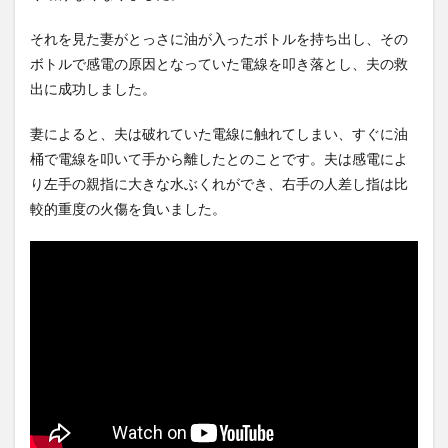
れたよね？どうして…」被害女
300円の賞金をかけた高崎市、
性「彼...
NEW!
初...
NEW!
(8/6)
(8/6)
それを見た妻がとっさに油が入ったボトルを持ち出し、その
AIが指示なく個人や組織に対
【Xの車窓から】整備士が2度
ボトルで感電の原因となっていた電線を叩き落とし、夫の救
しサイバー攻撃…英政府機関の
見する現場猫案件 ほか
性能...
NEW!
(8/6)
(7/31)
出に成功しました。
【朗報】Amazonで
ハードオフに売っていた4万
「GANTZ」が全巻100円ｗｗ
4000円のフィギュアがヤバす
妻によると、夫は破れていた電線に触れてしまい、すぐに油
ｗｗｗ...
NEW!
ぎる...
(8/6)
(5/20)
桶で電線を叩いて手から離したとのことです。夫は感電によ
5chの北斗の拳強さランキン
海外「この少年にとって忘れ
り左手の親指に大きな水ぶくれができ、右手の人差し指は比
グ、完成度が高いと話題にｗ
られない経験になったな」危
ｗｗｗ
険な手術...
(5/20)
(5/20)
較的重度の火傷を負いました。
金正恩「経済制裁、正直キツ
うちのネコが目の前にいた。
いです・・・本当は核を使う
私が上に物を投げるフリをす
つもりな...
る → ...
(5/20)
(5/20)
お知らせ
韓国人「野球の天才大谷翔平
(3/25)
がML2度目のサヨナラ爆発！4
お知らせ
打数...
(1/26)
(5/20)
顔20点、体80点と評価されて
【GIF】JSのカンチョーワロタ
いた女子学生が男子学生らの
(5/20)
性の...
(12/26)
【愕然】白のクラウン俺氏、
【中国】パトカーの前で好演
高速道路左車線を制限速度で
技www当たり屋やお煽り運転
走った結...
(5/20)
など盛...
(3/1)