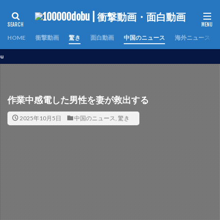
HOME
衝撃動画
驚き
面白動画
中国のニュース
海外ニュース
世界
作業中感電した男性を妻が救出する
2025年10月5日
中国のニュース
,
驚き