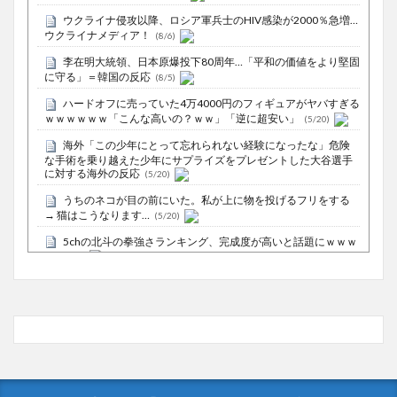
ウクライナ侵攻以降、ロシア軍兵士のHIV感染が2000％急増…
ウクライナメディア！
(8/6)
李在明大統領、日本原爆投下80周年…「平和の価値をより堅固
に守る」＝韓国の反応
(8/5)
ハードオフに売っていた4万4000円のフィギュアがヤバすぎる
ｗｗｗｗｗｗ「こんな高いの？ｗｗ」「逆に超安い」
(5/20)
海外「この少年にとって忘れられない経験になったな」危険
な手術を乗り越えた少年にサプライズをプレゼントした大谷選手
に対する海外の反応
(5/20)
うちのネコが目の前にいた。私が上に物を投げるフリをする
→ 猫はこうなります…
(5/20)
5chの北斗の拳強さランキング、完成度が高いと話題にｗｗｗ
ｗ
(5/20)
お知らせ
(3/25)
お知らせ
(1/26)
顔20点、体80点と評価されていた女子学生が男子学生らの性
の捌け口にされる
(12/26)
【中国】処理水の問題化狙うも不発？ASEAN関連会合で賛同
広がらず
(7/13)