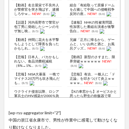
【動画】名古屋栄で不良外人
組合「有給取って原爆ドーム
が警察官を突き飛ばす。逮捕
を占拠して中国への侵略戦争
しろやｗ...
NEW!
反対の座...
NEW!
(8/6)
(8/6)
【話題】河内長野市で警官が
【速報】 NHKの性被害問題、
包丁男に発砲したシーンのモ
性加害した番組出演者が衝撃
ザ無し映...
告白...
NEW!
(8/5)
(8/6)
【動画】仲間に花火を水平撃
兄嫁「正月に帰るから、ゲー
ちしようとして障害を負った
ムと、いいお肉と酒と、お風
かもしれ...
呂グッズ...
NEW!
(8/5)
(8/6)
【悲報】日本人、バカかもし
【動画】 新型のさすまた、限
れない。食品消費税減税
界突破ｗｗｗｗｗｗ
NEW!
（8%→1%...
(8/5)
(8/6)
【悲報】NISA大暴落 一晩で
【悲報】 有吉、一般人に「ド
マイナス20万円も吹き飛んだ
正論」を叩きつけて炎上ｗｗ
も...
ｗｗｗ...
NEW!
(8/5)
(8/6)
ウクライナ侵攻以降、ロシア
【Xの車窓から】オービスかと
軍兵士のHIV感染が2000％急
思ったら野生の炊飯器で草
増...
ほか
NEW!
(8/6)
(8/6)
李在明大統領、日本原爆投下
【衝撃】ジャンプストアで大
[wp-rss-aggregator limit=”2″]
80周年…「平和の価値をより
量注文→キャンセルを繰り返
堅固に...
した32...
NEW!
(8/5)
(8/6)
中国の浙江省永康市で、男性が作業中に感電して動けなくな
【謎】斉藤慎二「同意してく
『特定外来カミキリムシに1匹
り動けなくなりました。