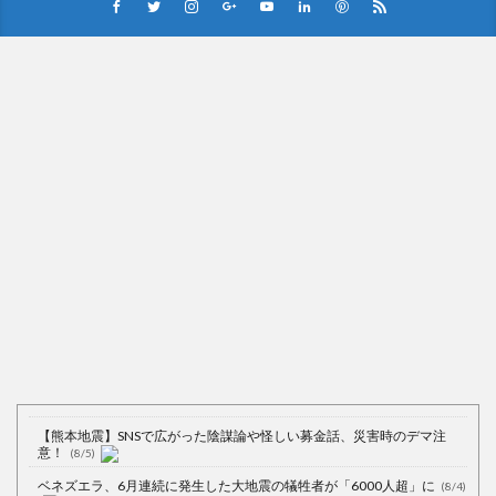
Powered by livedoor 相互RSS
【熊本地震】SNSで広がった陰謀論や怪しい募金話、災害時のデマ注
意！
(8/5)
ベネズエラ、6月連続に発生した大地震の犠牲者が「6000人超」に
(8/4)