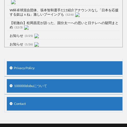
W杯卓球混合団体、張本智和選手だけ紹介アナウンスなし「日本を応援
する奴はｘね」激しいブーイングも
(12/6)
【初激白】松岡昌宏が語った、国分太一への思いと日テレへの疑問まと
め
(12/3)
お知らせ
(3/25)
お知らせ
(1/26)
顔20点、体80点と評価されていた女子学生が男子学生らの性の捌け口に
される
(12/26)
【中国】処理水の問題化狙うも不発？ASEAN関連会合で賛同広がらず
Privacy Policy
(7/13)
【韓国】54.1％「IAEA報告書を信用しない」
(7/13)
100000dobuについて
Contact
Powered by livedoor 相互RSS