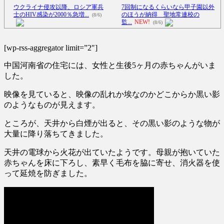
ウクライナ侵攻以降、ロシア軍兵
7回制になるくらいなら甲子園以外
士のHIV感染が2000％急増...
のほうが納得 聖地常連校の
(8/6)
監...
NEW!
(8/6)
李在明大統領、日本原爆投下80周
【Xの車窓から】オービスかと思
年…「平和の価値をより堅固に...
ったら野生の炊飯器で草 ほか
[wp-rss-aggregator limit=”2″]
(8/5)
(8/6)
中国河南省の住宅には、女性と生後5ヶ月の赤ちゃんがいま
警官が発砲→「適正だったか調
【Xの車窓から】整備士が2度見す
査」するわけ…実は銃を構えただ
る現場猫案件 ほか
(7/31)
した。
け...
NEW!
(8/6)
ハードオフに売っていた4万4000円
映像を見ていると、映像の乱れか埃なのかどこからか黒い影
【動画】中国女さん、日本の警察
のフィギュアがヤバすぎる...
(5/20)
官をケルナグールｗｗｗｗｗｗ
のようなものが見えます。
ｗ...
NEW!
(8/6)
海外「この少年にとって忘れられ
ところが、天井から白煙が出ると、その黒い影のような物が
【悲報】ラッパーさん、札束披露
ない経験になったな」危険な手
大量に降り落ちてきました。
するもネット民から新社会人の
術...
(5/20)
初...
NEW!
(8/6)
うちのネコが目の前にいた。私が
天井の電球から火花が出ていたようです。母親が抱いていた
5chの北斗の拳強さランキング、完
上に物を投げるフリをする → ...
赤ちゃんを床に下ろし、素早く毛布を脇に寄せ、消火器を使
成度が高いと話題にｗｗｗｗ
(5/20)
(5/20)
って延焼を防ぎました。
韓国人「野球の天才大谷翔平が
金正恩「経済制裁、正直キツいで
ML2度目のサヨナラ爆発！4打数...
す・・・本当は核を使うつもり
(5/20)
な...
(5/20)
【GIF】JSのカンチョーワロタ
お知らせ
(3/25)
(5/20)