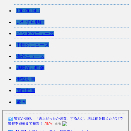
100000dobu
いたずら動画
インドのニュース
中国のニュース
海外ニュース
興味深い映像
衝撃動画
面白動画
驚き
警官が発砲→「適正だったか調査」するわけ…実は銃を構えただけで
警察本部長まで報告！
NEW!
(8/6)