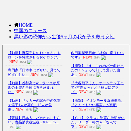
HOME
中国のニュース
黒い影の恐怖から生後5ヶ月の我が子を救う女性
【動画】野菜売りのおじさんにド
内田梨瑚受刑者「社会に戻りたい
ローンを特攻させるおそロシア。
です」
NEW!
(8/6)
NEW!
(8/6)
【衝撃】「え、これカバー曲だっ
専門家「日本車はダサい、見てて
たの！？」って知って驚いた曲
恥ずかしい」
NEW!
あ...
NEW!
(8/6)
(8/6)
【動画】首都高で4tトラックが原
『大谷翔平くん、ホームラン王ま
因の玉突き事故に巻き込まれ
で7本差ｗｗ』と『秋田にアラ
た...
NEW!
ブ...
NEW!
(8/6)
(8/6)
【動画】サッカーの試合中の落雷
【衝撃】 イオンモール爆発事故、
で選手1人が死亡、12人が負
『とんでもない事実』が判明
傷...
NEW!
し...
NEW!
(8/6)
(8/6)
【悲報】日本人、バカかもしれな
【ＧＪ】 クラスに迷惑な池沼がい
い。食品消費税減税（8%→1%...
た。リーダー格のＡ「なんで
支...
NEW!
(8/5)
(8/6)