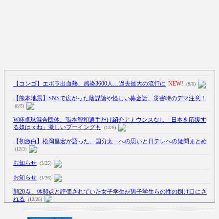
【コンゴ】エボラ出血熱、感染3600人…過去最大の流行に
NEW!
(8/6)
【熊本地震】SNSで広がった陰謀論や怪しい募金話、災害時のデマ注意！
(8/5)
W杯卓球混合団体、張本智和選手だけ紹介アナウンスなし「日本を応援す
る奴はｘね」激しいブーイングも
(12/6)
【初激白】松岡昌宏が語った、国分太一への思いと日テレへの疑問まとめ
(12/3)
お知らせ
(3/25)
お知らせ
(1/26)
顔20点、体80点と評価されていた女子学生が男子学生らの性の捌け口にさ
れる
(12/26)
【中国】処理水の問題化狙うも不発？ASEAN関連会合で賛同広がらず