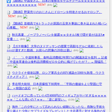
【動画】中国女さん、日本の警察官をケルナグールｗｗｗｗｗｗｗｗ
ｗｗｗｗｗｗｗｗｗｗ
NEW!
(8/6)
【動画】野菜売りのおじさんにドローンを特攻させるおそロシア。
NEW!
(8/6)
【動画】首都高で4tトラックが原因の玉突き事故に巻き込まれた軽バン
の車載。
NEW!
(8/6)
秋元真夏、ノーブラノーパンを披露ｗｗタオル1枚で隠す姿がほぼA●
女優・・
(8/6)
【ガチ映像】 大学のヌドデッサンの授業で高額モデルに依頼したら
○○○が凄すぎた動画、お前らの想像の20倍は凄い
(8/6)
（ ´_ゝ`）中道幹事長、食料品消費税2年間1%の閣議決定を批判 → 記者
「中道改革連合は食料品消費税ゼロを公約に掲げていたが？」→ 階猛氏「
(8/6)
ウクライナ侵攻以降、ロシア軍兵士のHIV感染が2000％急増…ウクラ
イナメディア！
(8/6)
李在明大統領、日本原爆投下80周年…「平和の価値をより堅固に守
る」＝韓国の反応
(8/5)
ハードオフに売っていた4万4000円のフィギュアがヤバすぎるｗｗｗｗ
ｗｗ「こんな高いの？ｗｗ」「逆に超安い」
(5/20)
海外「この少年にとって忘れられない経験になったな」危険な手術を
乗り越えた少年にサプライズをプレゼントした大谷選手に対する海外の反