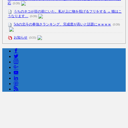
応
(5/20)
うちのネコが目の前にいた。私が上に物を投げるフリをする → 猫はこ
うなります…
(5/20)
5chの北斗の拳強さランキング、完成度が高いと話題にｗｗｗｗ
(5/20)
お知らせ
(3/25)
お知らせ
(1/26)
顔20点、体80点と評価されていた女子学生が男子学生らの性の捌け口
にされる
(12/26)
【中国】処理水の問題化狙うも不発？ASEAN関連会合で賛同広がらず
(7/13)
Powered by livedoor 相互RSS