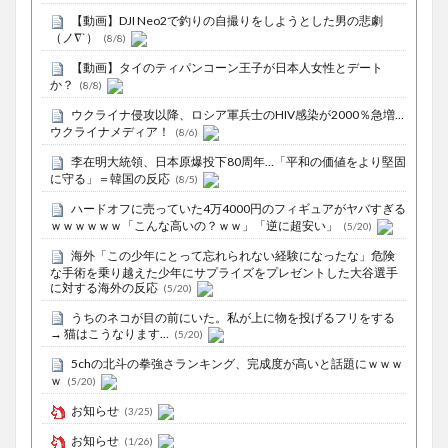
【動画】DJI Neo2で釣りの自撮りをしようとした男の悲劇
（ノ∇`）
(8/8)
【動画】タイのティパンコーン王子が日本人女性とデート
か？
(8/8)
ウクライナ侵攻以降、ロシア軍兵士のHIV感染が2000％急増…
ウクライナメディア！
(8/6)
李在明大統領、日本原爆投下80周年…「平和の価値をより堅固
に守る」＝韓国の反応
(8/5)
ハードオフに売っていた4万4000円のフィギュアがヤバすぎる
ｗｗｗｗｗｗ「こんな高いの？ｗｗ」「逆に超安い」
(5/20)
海外「この少年にとって忘れられない経験になったな」危険
な手術を乗り越えた少年にサプライズをプレゼントした大谷選手
に対する海外の反応
(5/20)
うちのネコが目の前にいた。私が上に物を投げるフリをする
→ 猫はこうなります…
(5/20)
5chの北斗の拳強さランキング、完成度が高いと話題にｗｗｗ
ｗ
(5/20)
お知らせ
(3/25)
お知らせ
(1/26)