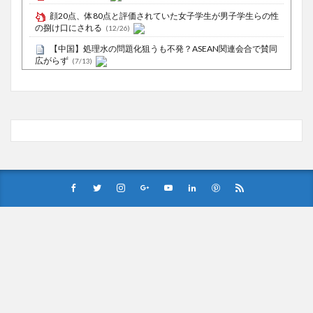
顔20点、体80点と評価されていた女子学生が男子学生らの性
の捌け口にされる
(12/26)
【中国】処理水の問題化狙うも不発？ASEAN関連会合で賛同
広がらず
(7/13)
Powered by livedoor 相互RSS