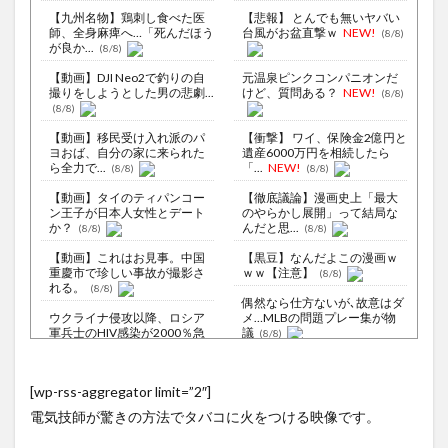
【九州名物】鶏刺し食べた医
【悲報】 とんでも無いヤバい
師、全身麻痺へ…「死んだほう
台風がお盆直撃ｗ
NEW!
(8/8)
が良か...
(8/8)
【動画】DJI Neo2で釣りの自
元温泉ピンクコンパニオンだ
撮りをしようとした男の悲劇...
けど、質問ある？
NEW!
(8/8)
(8/8)
【動画】移民受け入れ派のパ
【衝撃】 ワイ、保険金2億円と
ヨおば、自分の家に来られた
遺産6000万円を相続したら
ら全力で...
「...
NEW!
(8/8)
(8/8)
【動画】タイのティパンコー
【徹底議論】漫画史上「最大
ン王子が日本人女性とデート
のやらかし展開」って結局な
か？
んだと思...
(8/8)
(8/8)
【動画】これはお見事。中国
【黒豆】なんだよこの漫画ｗ
重慶市で珍しい事故が撮影さ
ｗｗ【注意】
(8/8)
れる。
(8/8)
偶然なら仕方ないが､故意はダ
ウクライナ侵攻以降、ロシア
メ…MLBの問題プレー集が物
軍兵士のHIV感染が2000％急
議
(8/8)
増...
(8/6)
【Xの車窓から】オービスかと
李在明大統領、日本原爆投下
思ったら野生の炊飯器で草
[wp-rss-aggregator limit=”2″]
80周年…「平和の価値をより
ほか
(8/6)
堅固に...
(8/5)
電気技師が驚きの方法でタバコに火をつける映像です。
【Xの車窓から】整備士が2度
ロシア空挺兵が空挺部隊日を
見する現場猫案件 ほか