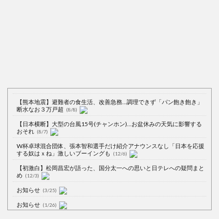
【熊本地震】避難者の食生活、改善急務…調理できず「パン飽き飽き」
断水なお３万戸超
(8/8)
【日本横断】大型の台風15号(チャンホン)…お盆休みの天気に影響する
おそれ
(8/7)
W杯卓球混合団体、張本智和選手だけ紹介アナウンスなし「日本を応援
する奴はｘね」激しいブーイングも
(12/6)
【初激白】松岡昌宏が語った、国分太一への思いと日テレへの疑問まと
め
(12/3)
お知らせ
(3/25)
お知らせ
(1/26)