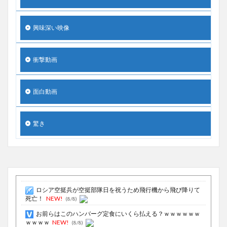
興味深い映像
衝撃動画
面白動画
驚き
ロシア空挺兵が空挺部隊日を祝うため飛行機から飛び降りて
死亡！
NEW!
(8/8)
お前らはこのハンバーグ定食にいくら払える？ｗｗｗｗｗｗ
ｗｗｗｗ
NEW!
(8/8)