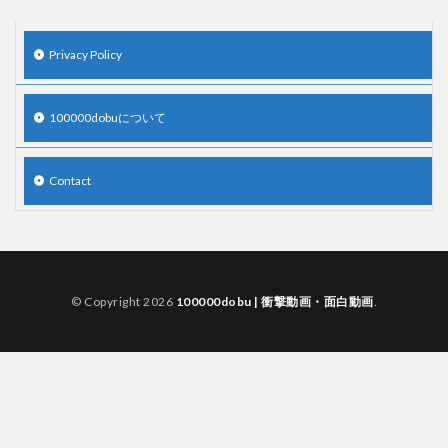
顔20点、体80点と評価されていた女子学生が男子学生らの性の捌け口に
される
(12/26)
【中国】処理水の問題化狙うも不発？ASEAN関連会合で賛同広がらず
Privacy Policy
(7/13)
【韓国】54.1％「IAEA報告書を信用しない」
(7/13)
100000dobuについて
Contact
Powered by livedoor 相互RSS
© Copyright 2026
100000dobu | 衝撃動画・面白動画
.