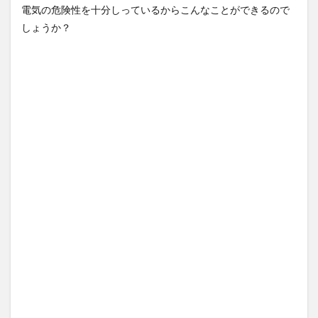
祝うため飛行機から飛び降り
(7/31)
電気の危険性を十分しっているからこんなことができるので
て死亡！
NEW!
(8/8)
ハードオフに売っていた4万
しょうか？
お前らはこのハンバーグ定食
4000円のフィギュアがヤバす
にいくら払える？ｗｗｗｗｗ
ぎる...
(5/20)
ｗｗｗｗ...
NEW!
(8/8)
海外「この少年にとって忘れ
【悲報】フラッシュモブなの
られない経験になったな」危
に誰でも参加できると思って
険な手術...
(5/20)
乱入した...
NEW!
(8/8)
うちのネコが目の前にいた。
5chの北斗の拳強さランキン
私が上に物を投げるフリをす
グ、完成度が高いと話題にｗ
る → ...
(5/20)
ｗｗｗ
(5/20)
韓国人「野球の天才大谷翔平
金正恩「経済制裁、正直キツ
がML2度目のサヨナラ爆発！4
いです・・・本当は核を使う
打数...
(5/20)
つもりな...
(5/20)
【GIF】JSのカンチョーワロタ
お知らせ
(3/25)
(5/20)
お知らせ
【愕然】白のクラウン俺氏、
(1/26)
高速道路左車線を制限速度で
顔20点、体80点と評価されて
走った結...
(5/20)
いた女子学生が男子学生らの
性の...
【中国】パトカーの前で好演
(12/26)
技www当たり屋やお煽り運転
【中国】パトカーの前で好演
など盛...
(3/1)
技www当たり屋やお煽り運転
など盛...
【あるある？】うわっ・・・
(3/1)