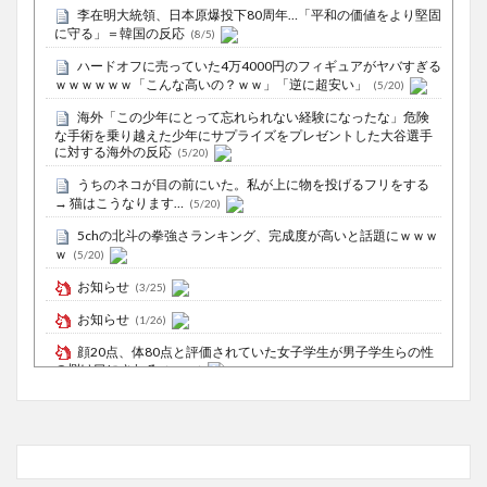
李在明大統領、日本原爆投下80周年…「平和の価値をより堅固
に守る」＝韓国の反応
(8/5)
ハードオフに売っていた4万4000円のフィギュアがヤバすぎる
ｗｗｗｗｗｗ「こんな高いの？ｗｗ」「逆に超安い」
(5/20)
海外「この少年にとって忘れられない経験になったな」危険
な手術を乗り越えた少年にサプライズをプレゼントした大谷選手
に対する海外の反応
(5/20)
うちのネコが目の前にいた。私が上に物を投げるフリをする
→ 猫はこうなります…
(5/20)
5chの北斗の拳強さランキング、完成度が高いと話題にｗｗｗ
ｗ
(5/20)
お知らせ
(3/25)
お知らせ
(1/26)
顔20点、体80点と評価されていた女子学生が男子学生らの性
の捌け口にされる
(12/26)
【中国】処理水の問題化狙うも不発？ASEAN関連会合で賛同
広がらず
(7/13)