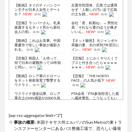
【動画】タイのティパンコー
左翼市民団体、広島では通用
ン王子が日本人女性とデート
せず「人殺しの汚い足で広島
か？
NEW!
の土を踏...
NEW!
(8/8)
(8/8)
【悲報】ラッパーさん、札束
会社「君、転勤ね」→ 男性社
披露するもネット民から新社
員「それなら妻のほうが稼ぎ
会人の初...
いいん...
NEW!
(8/8)
(8/8)
【動画】これはお見事。中国
【ネット騒然】 元ジャンポケ
重慶市で珍しい事故が撮影さ
斉藤の妻、夫の求刑7年翌日に
れる。
イン...
NEW!
(8/8)
(8/8)
【悲報】韓国人「え待って、
【悲報】 とにかくヤりたくて
何で日本の避難所って10年前
ブスと付き合ったらｗｗｗｗ
と同レ...
ｗｗｗ...
NEW!
(8/7)
(8/8)
【動画】ロシア軍のドローン
【悲報】「THE NORTH
をネット発射装置で撃墜する
FACE」の人気が低下
NEW!
ウクライ...
(8/7)
(8/8)
ウクライナ侵攻以降、ロシア
PTA会長「PTA参加拒否した親
軍兵士のHIV感染が2000％急
へ最終警告。こうなってもい
増...
い...
NEW!
(8/6)
(8/8)
李在明大統領、日本原爆投下
授業は嫌いだったのに…物理の
[wp-rss-aggregator limit=”2″]
80周年…「平和の価値をより
動画だけは永遠に見ていられ
堅固に...
るｗ
NEW!
(8/5)
(8/8)
事故の概要:
米国テキサス州エルパソのSun Metroの東トラ
ンスファーセンターにあるバス整備工場で、恐ろしい爆発
東京都、八重洲駐車場に地下
【Xの車窓から】オービスかと