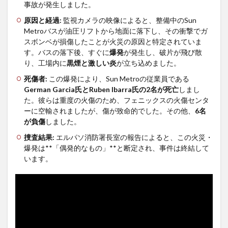
シェルターを整備へ…小池知事
思ったら野生の炊飯器で草
事故が発生しました。
「弾道...
NEW!
ほか
(8/8)
(8/6)
原因と経過:
監視カメラの映像によると、整備中のSun
【動画】戦犯はどっち？ｗｗ
【Xの車窓から】整備士が2度
Metroバスが油圧リフトから地面に落下し、その衝撃でガ
ｗｗｗｗｗｗｗｗｗｗｗｗｗ
見する現場猫案件 ほか
ｗｗｗｗ...
NEW!
スボンベが損傷したことが火災の原因と特定されていま
(8/8)
(7/31)
す。バスの落下後、すぐに
爆発
が発生し、破片が飛び散
【悲報】仙台育英の女部員←
ハードオフに売っていた4万
り、工場内に
黒煙と激しい炎
が立ち込めました。
ベンチ入り 強豪校のジャガ
4000円のフィギュアがヤバす
イモダン...
NEW!
ぎる...
(8/8)
(5/20)
死傷者:
この爆発により、Sun Metroの従業員である
5chの北斗の拳強さランキン
海外「この少年にとって忘れ
German Garcia氏とRuben Ibarra氏の2名が死亡
しまし
グ、完成度が高いと話題にｗ
られない経験になったな」危
た。彼らは重度の火傷のため、フェニックスの火傷センタ
ｗｗｗ
険な手術...
(5/20)
(5/20)
ーに空輸されましたが、傷が致命的でした。その他、
6名
金正恩「経済制裁、正直キツ
うちのネコが目の前にいた。
が負傷
しました。
いです・・・本当は核を使う
私が上に物を投げるフリをす
つもりな...
る → ...
(5/20)
(5/20)
捜査結果:
エルパソ消防署長室の報告によると、この火災・
お知らせ
韓国人「野球の天才大谷翔平
爆発は**「偶発的なもの」**と断定され、事件は終結して
(3/25)
がML2度目のサヨナラ爆発！4
います。
お知らせ
打数...
(1/26)
(5/20)
顔20点、体80点と評価されて
【GIF】JSのカンチョーワロタ
いた女子学生が男子学生らの
(5/20)
性の...
(12/26)
【愕然】白のクラウン俺氏、
【中国】パトカーの前で好演
高速道路左車線を制限速度で
技www当たり屋やお煽り運転
走った結...
(5/20)
など盛...
(3/1)