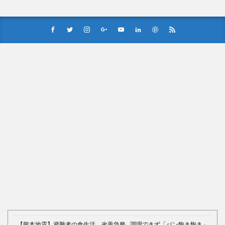
Powered by livedoor 相互RSS
【熊本地震】避難者の食生活、改善急務…調理できず「パン飽き飽き」