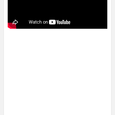
【中国】パトカーの前で好演
技www当たり屋やお煽り運転
など盛...
(3/1)
【あるある？】うわっ・・・
男性が一瞬で冷める女性の行
Powered by livedoor 相互RSS
動6選
(3/1)
【怒報】撮影車を叩く当て逃
げ老害を追跡！警察も出動す
る騒ぎに
(3/1)
【動画】ウクライナ中部でと
んでもない大爆発が撮影され
る。
(2/28)
Powered by livedoor 相互RSS