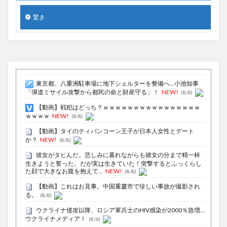
驚き
東京都、八重洲駐車場に地下シェルターを整備へ…小池知事
「弾道ミサイル攻撃から都民の命と財産守る」！
NEW!
(8/8)
【動画】戦犯はどっち？ｗｗｗｗｗｗｗｗｗｗｗｗｗｗｗｗ
ｗｗｗｗ
NEW!
(8/8)
【動画】タイのティパンコーン王子が日本人女性とデート
か？
NEW!
(8/8)
彼女がタヒんだ。悲しみに暮れながらも彼女の分まで精一杯
生きようと誓った。だが実は生きていた！突撃するとふっくらし
た顔で大きなお腹を抱えて...
NEW!
(8/8)
【動画】これはお見事。中国重慶市で珍しい事故が撮影され
る。
(8/8)
ウクライナ侵攻以降、ロシア軍兵士のHIV感染が2000％急増…
ウクライナメディア！
(8/6)