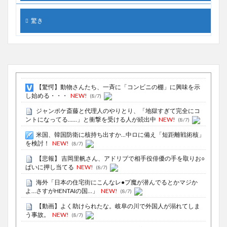
驚き
【驚愕】動物さんたち、一斉に「コンビニの棚」に興味を示
し始める・・・
NEW!
(8/7)
ジャンポケ斎藤と代理人のやりとり、「地獄すぎて完全にコ
ントになってる……」と衝撃を受ける人が続出中
NEW!
(8/7)
米国、韓国防衛に核持ち出すか…中ロに備え「短距離戦術核」
を検討！
NEW!
(8/7)
【悲報】 吉岡里帆さん、アドリブで相手役俳優の手を取りお○
ぱいに押し当てる
NEW!
(8/7)
海外「日本の住宅街にこんなレ●プ魔が潜んでるとかマジか
よ…さすがHENTAIの国…」
NEW!
(8/7)
【動画】よく助けられたな。岐阜の川で外国人が溺れてしま
う事故。
NEW!
(8/7)