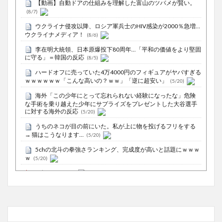
【動画】自動ドアの仕組みを理解した富山のツバメが賢い。
(8/7)
ウクライナ侵攻以降、ロシア軍兵士のHIV感染が2000％急増…
ウクライナメディア！
(8/6)
李在明大統領、日本原爆投下80周年…「平和の価値をより堅固
に守る」＝韓国の反応
(8/5)
ハードオフに売っていた4万4000円のフィギュアがヤバすぎる
ｗｗｗｗｗｗ「こんな高いの？ｗｗ」「逆に超安い」
(5/20)
海外「この少年にとって忘れられない経験になったな」危険
な手術を乗り越えた少年にサプライズをプレゼントした大谷選手
に対する海外の反応
(5/20)
うちのネコが目の前にいた。私が上に物を投げるフリをする
→ 猫はこうなります…
(5/20)
5chの北斗の拳強さランキング、完成度が高いと話題にｗｗｗ
ｗ
(5/20)
お知らせ
(3/25)
お知らせ
(1/26)
顔20点、体80点と評価されていた女子学生が男子学生らの性
の捌け口にされる
(12/26)