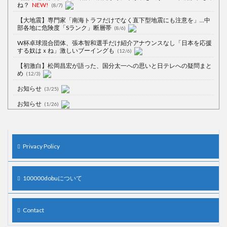
ね？
NEW!
(8/7)
【大地震】専門家「南海トラフだけでなく直下型地震にも注意を」…中
部各地に危険度「Sランク」断層帯
(8/6)
W杯卓球混合団体、張本智和選手だけ紹介アナウンスなし「日本を応援
する奴はｘね」激しいブーイングも
(12/6)
【初激白】松岡昌宏が語った、国分太一への思いと日テレへの疑問まと
め
(12/3)
お知らせ
(3/25)
お知らせ
(1/26)
顔20点、体80点と評価されていた女子学生が男子学生らの性の捌け口に
される
(12/26)
【中国】処理水の問題化狙うも不発？ASEAN関連会合で賛同広がらず
Privacy Policy
(7/13)
【韓国】54.1％「IAEA報告書を信用しない」
(7/13)
100000dobuについて
Contact
Powered by livedoor 相互RSS