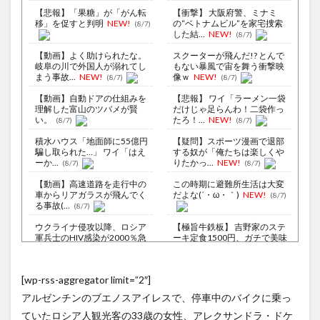
【悲報】「果糖」が「がん転
【衝撃】 大阪府警、ミナミ
移」を促すと判明
NEW!
の“ベトナムビル”を家宅捜索
(8/7)
した結...
NEW!
(8/7)
【動画】よく助けられたな。
スクーターが飛んだ!? とんで
岐阜の川で外国人が溺れてし
もない暴風で宙を舞う衝撃映
まう事故...
NEW!
像ｗ
NEW!
(8/7)
(8/7)
【動画】自動ドアの仕組みを
【悲報】 ワイ「ラーメン一袋
理解した富山のツバメが賢
だけじゃ足らんわ！二袋作っ
い。
たろ！...
NEW!
(8/7)
(8/7)
積水ハウス「地面師に55億円
【疑問】スポーツ漫画で退部
騙し取られた…」 ワイ「はえ
する奴が「俺たちは楽しくや
ーか...
りたかっ...
NEW!
(8/7)
(8/7)
【動画】高速道路を走行中の
この時期に避難所生活は大変
車からリアガラスが飛んでく
だよな(´・ω・｀)
NEW!
(8/7)
る事故(...
(8/7)
ウクライナ侵攻以降、ロシア
【極旨牛鉄板】 吉野家のステ
軍兵士のHIV感染が2000％急
ーキ定食1500円、ガチで美味
増...
そ...
NEW!
(8/6)
(8/7)
李在明大統領、日本原爆投下
【Xの車窓から】オービスかと
[wp-rss-aggregator limit=”2″]
80周年…「平和の価値をより
思ったら野生の炊飯器で草
堅固に...
ほか
(8/5)
(8/6)
アルゼンチンのブエノスアイレスで、停車中のバイクに乗っ
【驚愕】動物さんたち、一斉
【Xの車窓から】整備士が2度
ていたロシア人観光客の33歳の女性、アレクサンドラ・ドケ