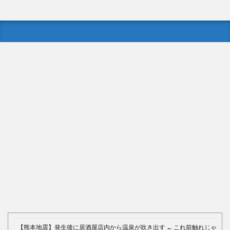
【中国】処理水の問題化狙うも不発？ASEAN関連会合で賛同
広がらず
(7/13)
Powered by livedoor 相互RSS
【熊本地震】発生後に居酒屋店内から温泉が吹き出す ← これ前触れじゃ