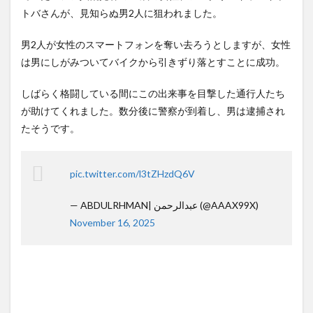
に「コンビニの棚」に興味を
見する現場猫案件 ほか
トバさんが、見知らぬ男2人に狙われました。
示し始め...
NEW!
(8/7)
(7/31)
米国、韓国防衛に核持ち出す
ハードオフに売っていた4万
男2人が女性のスマートフォンを奪い去ろうとしますが、女性
か…中ロに備え「短距離戦術
4000円のフィギュアがヤバす
核」を検...
NEW!
ぎる...
(8/7)
(5/20)
は男にしがみついてバイクから引きずり落とすことに成功。
【感動】新聞さん、壮大な縦
海外「この少年にとって忘れ
読みを仕込んでしまう🥺
られない経験になったな」危
しばらく格闘している間にこの出来事を目撃した通行人たち
NEW!
険な手術...
(8/7)
(5/20)
が助けてくれました。数分後に警察が到着し、男は逮捕され
5chの北斗の拳強さランキン
うちのネコが目の前にいた。
たそうです。
グ、完成度が高いと話題にｗ
私が上に物を投げるフリをす
ｗｗｗ
る → ...
(5/20)
(5/20)
金正恩「経済制裁、正直キツ
韓国人「野球の天才大谷翔平
いです・・・本当は核を使う
がML2度目のサヨナラ爆発！4
pic.twitter.com/l3tZHzdQ6V
つもりな...
打数...
(5/20)
(5/20)
お知らせ
【GIF】JSのカンチョーワロタ
(3/25)
— ABDULRHMAN| عبدالرحمن (@AAAX99X)
(5/20)
November 16, 2025
お知らせ
(1/26)
【愕然】白のクラウン俺氏、
顔20点、体80点と評価されて
高速道路左車線を制限速度で
いた女子学生が男子学生らの
走った結...
(5/20)
性の...
(12/26)
【中国】パトカーの前で好演
【中国】パトカーの前で好演
技www当たり屋やお煽り運転
技www当たり屋やお煽り運転
など盛...
(3/1)
など盛...
(3/1)