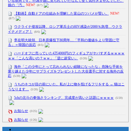
いる状態です。行為を娘に見られていたなんて全く気付きませんでした。
娘の「汚...
NEW!
(8/7)
【動画】自動ドアの仕組みを理解した富山のツバメが賢い。
NEW!
(8/7)
ウクライナ侵攻以降、ロシア軍兵士のHIV感染が2000％急増…ウクラ
イナメディア！
(8/6)
李在明大統領、日本原爆投下80周年…「平和の価値をより堅固に守
る」＝韓国の反応
(8/5)
ハードオフに売っていた4万4000円のフィギュアがヤバすぎるｗｗｗｗ
ｗｗ「こんな高いの？ｗｗ」「逆に超安い」
(5/20)
海外「この少年にとって忘れられない経験になったな」危険な手術を
乗り越えた少年にサプライズをプレゼントした大谷選手に対する海外の反
応
(5/20)
うちのネコが目の前にいた。私が上に物を投げるフリをする → 猫はこ
うなります…
(5/20)
5chの北斗の拳強さランキング、完成度が高いと話題にｗｗｗｗ
(5/20)
お知らせ
(3/25)
お知らせ
(1/26)
顔20点、体80点と評価されていた女子学生が男子学生らの性の捌け口