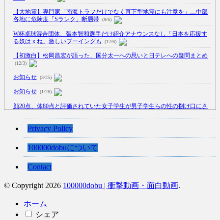
【大地震】専門家「南海トラフだけでなく直下型地震にも注意を」…中部
各地に危険度「Sランク」断層帯
(8/6)
W杯卓球混合団体、張本智和選手だけ紹介アナウンスなし「日本を応援す
る奴はｘね」激しいブーイングも
(12/6)
【初激白】松岡昌宏が語った、国分太一への思いと日テレへの疑問まとめ
(12/3)
お知らせ
(3/25)
お知らせ
(1/26)
顔20点、体80点と評価されていた女子学生が男子学生らの性の捌け口にさ
れる
(12/26)
【中国】処理水の問題化狙うも不発？ASEAN関連会合で賛同広がらず
Privacy Policy
(7/13)
100000dobuについて
【韓国】54.1％「IAEA報告書を信用しない」
(7/13)
Contact
© Copyright 2026
100000dobu | 衝撃動画・面白動画
.
Powered by livedoor 相互RSS
ホーム
シェア