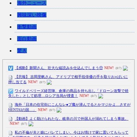
海外ニュース
興味深い映像
衝撃動画
面白動画
驚き
【感動】新聞さん、壮大な縦読みを仕込んでしまう🥺
NEW!
(8/7)
【悲報】 吉岡里帆さん、アドリブで相手役俳優の手を取りお○ぱいに
押し当てる
NEW!
(8/7)
ワイルドベリーズ経営陣、倉庫の商品を持ち出し「ドローン攻撃で焼
失した」として処理…ロシア当局が捜査！
NEW!
(8/7)
海外「日本の住宅街にこんなレ●プ魔が潜んでるとかマジかよ…さすが
HENTAIの国…」
NEW!
(8/7)
【動画】よく助けられたな。岐阜の川で外国人が溺れてしまう事故。
NEW!
(8/7)
私の不倫が夫と娘にバレてしまい、今はお情けで家に置いてもらって