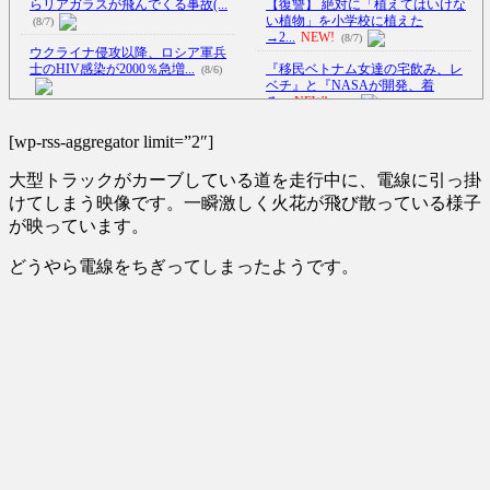
らリアガラスが飛んでくる事故(...
【復讐】 絶対に「植えてはいけな
い植物」を小学校に植えた
(8/7)
→2...
NEW!
(8/7)
ウクライナ侵攻以降、ロシア軍兵
士のHIV感染が2000％急増...
『移民ベトナム女達の宅飲み、レ
(8/6)
ベチ』と『NASAが開発、着
る...
NEW!
(8/7)
李在明大統領、日本原爆投下80周
年…「平和の価値をより堅固に...
懲役7年を求刑 元ジャンポケ・斉
[wp-rss-aggregator limit=”2″]
藤被告から性的暴行被害の女
(8/5)
性...
NEW!
(8/7)
大型トラックがカーブしている道を走行中に、電線に引っ掛
【感動】新聞さん、壮大な縦読み
を仕込んでしまう🥺
NEW!
【Xの車窓から】オービスかと思
(8/7)
けてしまう映像です。一瞬激しく火花が飛び散っている様子
ったら野生の炊飯器で草 ほか
が映っています。
(8/6)
ワイルドベリーズ経営陣、倉庫の
商品を持ち出し「ドローン攻撃
【Xの車窓から】整備士が2度見す
どうやら電線をちぎってしまったようです。
で...
NEW!
る現場猫案件 ほか
(8/7)
(7/31)
【悲報】未来で待ってる女さん、
ハードオフに売っていた4万4000円
あまりにも多すぎて大渋滞に😭
のフィギュアがヤバすぎる...
(5/20)
NEW!
(8/7)
5chの北斗の拳強さランキング、完
海外「この少年にとって忘れられ
成度が高いと話題にｗｗｗｗ
ない経験になったな」危険な手
(5/20)
術...
(5/20)
金正恩「経済制裁、正直キツいで
うちのネコが目の前にいた。私が
す・・・本当は核を使うつもり
上に物を投げるフリをする → ...
な...
(5/20)
(5/20)