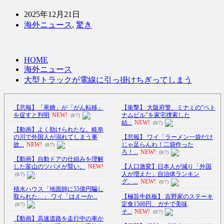
2025年12月21日
海外ニュース
,
驚き
HOME
海外ニュース
大型トラックが電線に引っ掛けちぎってしまう
【悲報】「果糖」が「がん転移」
【衝撃】 大阪府警、ミナミの“ベト
を促すと判明
NEW!
ナムビル”を家宅捜索した
(8/7)
結...
NEW!
(8/7)
【動画】よく助けられたな。岐阜
の川で外国人が溺れてしまう事
【悲報】 ワイ「ラーメン一袋だけ
故...
NEW!
じゃ足らんわ！二袋作った
(8/7)
ろ！...
NEW!
(8/7)
【動画】自動ドアの仕組みを理解
した富山のツバメが賢い。
NEW!
【人口激変】日本人が減り「外国
人が増えた」自治体ランキン
(8/7)
グ、...
NEW!
(8/7)
積水ハウス「地面師に55億円騙し
取られた…」 ワイ「はえーか...
【極旨牛鉄板】 吉野家のステーキ
定食1500円、ガチで美味
(8/7)
そ...
NEW!
(8/7)
【動画】高速道路を走行中の車か