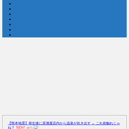
にされる
(12/26)
【中国】処理水の問題化狙うも不発？ASEAN関連会合で賛同広がらず
(7/13)
Powered by livedoor 相互RSS
【熊本地震】発生後に居酒屋店内から温泉が吹き出す ← これ前触れじゃ
ね？
NEW!
(8/7)