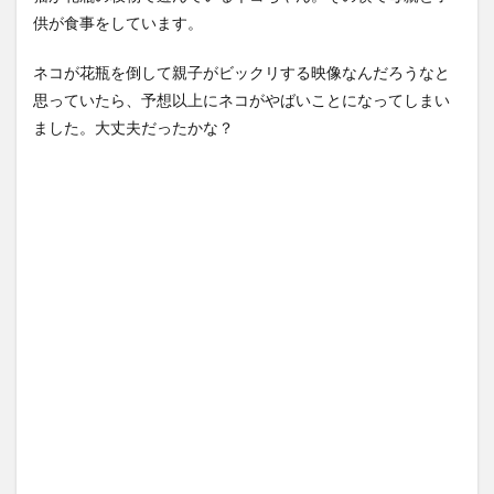
【悲報】仙台育英の女部員←
【Xの車窓から】オービスかと
供が食事をしています。
ベンチ入り 強豪校のジャガ
思ったら野生の炊飯器で草
イモダン...
NEW!
ほか
(8/8)
(8/6)
ネコが花瓶を倒して親子がビックリする映像なんだろうなと
北朝鮮の弾道ミサイル部隊、
【Xの車窓から】整備士が2度
思っていたら、予想以上にネコがやばいことになってしまい
ロシアのヴォロネジ州に展開
見する現場猫案件 ほか
か…北朝...
NEW!
(8/8)
(7/31)
ました。大丈夫だったかな？
【悲報】親「うちの子にはゲ
ハードオフに売っていた4万
ームは買い与えません。本だ
4000円のフィギュアがヤバす
けで十分...
NEW!
ぎる...
(8/8)
(5/20)
5chの北斗の拳強さランキン
海外「この少年にとって忘れ
グ、完成度が高いと話題にｗ
られない経験になったな」危
ｗｗｗ
険な手術...
(5/20)
(5/20)
金正恩「経済制裁、正直キツ
うちのネコが目の前にいた。
いです・・・本当は核を使う
私が上に物を投げるフリをす
つもりな...
る → ...
(5/20)
(5/20)
お知らせ
韓国人「野球の天才大谷翔平
(3/25)
がML2度目のサヨナラ爆発！4
お知らせ
打数...
(1/26)
(5/20)
顔20点、体80点と評価されて
【GIF】JSのカンチョーワロタ
いた女子学生が男子学生らの
(5/20)
性の...
(12/26)
【愕然】白のクラウン俺氏、
【中国】パトカーの前で好演
高速道路左車線を制限速度で