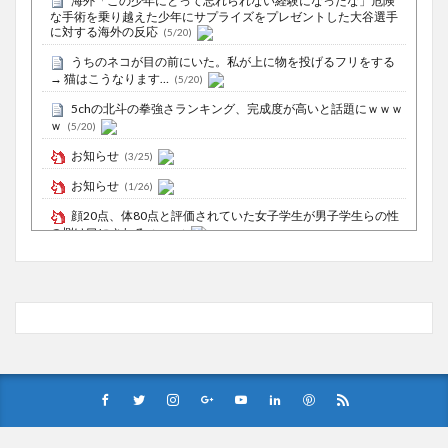
海外「この少年にとって忘れられない経験になったな」危険
な手術を乗り越えた少年にサプライズをプレゼントした大谷選手
に対する海外の反応
(5/20)
うちのネコが目の前にいた。私が上に物を投げるフリをする
→ 猫はこうなります…
(5/20)
5chの北斗の拳強さランキング、完成度が高いと話題にｗｗｗ
ｗ
(5/20)
お知らせ
(3/25)
お知らせ
(1/26)
顔20点、体80点と評価されていた女子学生が男子学生らの性
の捌け口にされる
(12/26)
【中国】処理水の問題化狙うも不発？ASEAN関連会合で賛同
広がらず
(7/13)
Powered by livedoor 相互RSS