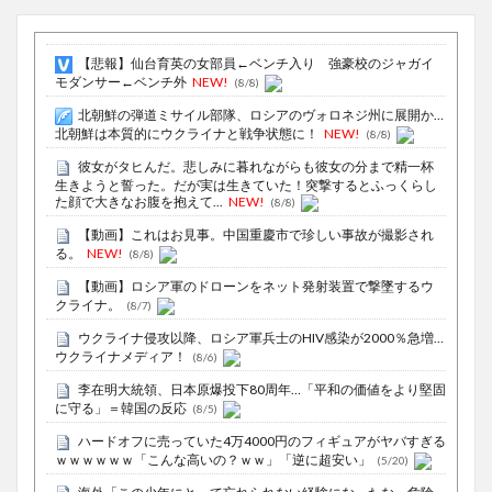
【悲報】仙台育英の女部員←ベンチ入り 強豪校のジャガイ
モダンサー←ベンチ外
NEW!
(8/8)
北朝鮮の弾道ミサイル部隊、ロシアのヴォロネジ州に展開か…
北朝鮮は本質的にウクライナと戦争状態に！
NEW!
(8/8)
彼女がタヒんだ。悲しみに暮れながらも彼女の分まで精一杯
生きようと誓った。だが実は生きていた！突撃するとふっくらし
た顔で大きなお腹を抱えて...
NEW!
(8/8)
【動画】これはお見事。中国重慶市で珍しい事故が撮影され
る。
NEW!
(8/8)
【動画】ロシア軍のドローンをネット発射装置で撃墜するウ
クライナ。
(8/7)
ウクライナ侵攻以降、ロシア軍兵士のHIV感染が2000％急増…
ウクライナメディア！
(8/6)
李在明大統領、日本原爆投下80周年…「平和の価値をより堅固
に守る」＝韓国の反応
(8/5)
ハードオフに売っていた4万4000円のフィギュアがヤバすぎる
ｗｗｗｗｗｗ「こんな高いの？ｗｗ」「逆に超安い」
(5/20)