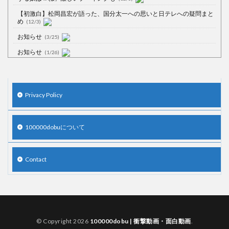
【初激白】松岡昌宏が語った、国分太一への思いと日テレへの疑問まと
め
(12/3)
お知らせ
(3/25)
お知らせ
(1/26)
顔20点、体80点と評価されていた女子学生が男子学生らの性の捌け口に
される
(12/26)
【中国】処理水の問題化狙うも不発？ASEAN関連会合で賛同広がらず
Privacy Policy
(7/13)
【韓国】54.1％「IAEA報告書を信用しない」
(7/13)
100000dobuについて
Contact
Powered by livedoor 相互RSS
© Copyright 2026
100000dobu | 衝撃動画・面白動画
.