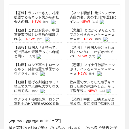
【悲報】ラッパーさん、札束
【ネット騒然】 元ジャンポケ
披露するもネット民から新社
斉藤の妻、夫の求刑7年翌日に
会人の初...
NEW!
イン...
NEW!
(8/8)
(8/8)
【動画】これはお見事。中国
【悲報】 とにかくヤりたくて
重慶市で珍しい事故が撮影さ
ブスと付き合ったらｗｗｗｗ
れる。
NEW!
ｗｗｗ...
NEW!
(8/8)
(8/8)
【悲報】韓国人「え待って、
【急増】「外国人受け入れ反
何で日本の避難所って10年前
対」56.3％に わずか2年で
と同レ...
20...
NEW!
(8/7)
(8/8)
【動画】ロシア軍のドローン
【悲報】 マイナ保険証のクソ
をネット発射装置で撃墜する
ぶり、バレるｗｗｗｗｗｗｗ
ウクライ...
ｗｗ
NEW!
(8/7)
(8/8)
【動画】逃げる判断はやっ！
飲み屋でケンカした相手をコ
埼玉でスマホ運転のプリウス
ロした男の弁護をした。そし
に当て逃...
て数年後...
NEW!
(8/7)
(8/8)
ウクライナ侵攻以降、ロシア
【恐怖】中国、三峡ダムが全
軍兵士のHIV感染が2000％急
開放流。長江流域で深刻な洪
増...
水被害
NEW!
(8/6)
(8/8)
李在明大統領、日本原爆投下
シュート練習に専念できる！
[wp-rss-aggregator limit=”2″]
80周年…「平和の価値をより
天才の発想で完成したDIYバス
堅固に...
ケッ...
NEW!
(8/5)
(8/8)
猫が花瓶の枝物で遊んでいるネコちゃん。その横で母親と子