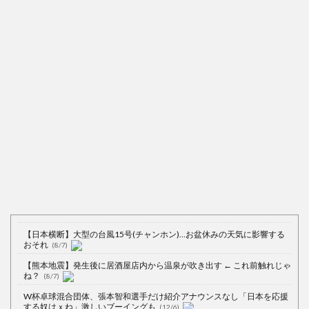
【日本横断】大型の台風15号(チャンホン)…お盆休みの天気に影響する
おそれ
(8/7)
【熊本地震】発生後に居酒屋店内から温泉が吹き出す ← これ前触れじゃ
ね？
(8/7)
W杯卓球混合団体、張本智和選手だけ紹介アナウンスなし「日本を応援
する奴はｘね」激しいブーイングも
(12/6)