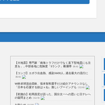
【大地震】専門家「南海トラフだけでなく直下型地震にも注
意を」…中部各地に危険度「Sランク」断層帯
(8/6)
【コンゴ】エボラ出血熱、感染3600人…過去最大の流行に
(8/6)
W杯卓球混合団体、張本智和選手だけ紹介アナウンスなし
「日本を応援する奴はｘね」激しいブーイングも
(12/6)
【初激白】松岡昌宏が語った、国分太一への思いと日テレへ
の疑問まとめ
(12/3)
お知らせ
(3/25)