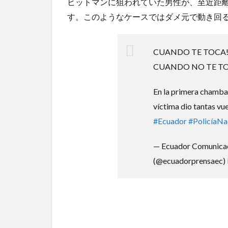
ヒットマンに狙われていた男性が、至近距
中国とロシア海軍艦艇4隻が日本列島を一周…防衛省が
路を公...
NEW!
(8/7)
す。このようなケースではダメ元で動き回
5chの北斗の拳強さランキング、完成度が高いと話題
ｗｗ
(5/20)
CUANDO TE TOCA!!
金正恩「経済制裁、正直キツいです・・・本当は核を
つもりな...
(5/20)
CUANDO NO TE TO
お知らせ
(3/25)
En la primera chamba d
お知らせ
(1/26)
víctima dio tantas vu
顔20点、体80点と評価されていた女子学生が男子学生
性の...
(12/26)
#Ecuador
#PolicíaNa
【中国】パトカーの前で好演技www当たり屋やお煽り
など盛...
(3/1)
— Ecuador Comunicac
(@ecuadorprensaec)
Powered by livedoor 相互RSS