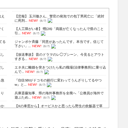
はえ
【悲報】 玉川徹さん、警官の発泡での包丁男死亡に「絶対
に死刑...
NEW!
(8/7)
でく
【人工障がい者】 甥(28)「両親が亡くなったんで僕のこと
引...
NEW!
(8/7)
てる
ジャンポケ斉藤「同意があったんです。本当です。信じて
下さい」...
NEW!
(8/7)
落し
【放送事故】 昔のドラマのレ◯プシーン、今見るとアウト
すぎる...
NEW!
(8/7)
突し
エネ夫に離婚を突きつけたら私の職場(法律事務所)に乗り込
んで...
NEW!
(8/7)
％急
『住信SBIがドコモの銀行に変わってうんざりしてるやつ
w』と...
NEW!
(8/7)
より
兵庫斎藤知事、県の海外事務所を全廃へ「公務員が海外で
遊ぶため...
NEW!
(8/7)
いか
【Xの車窓から】オービスかと思ったら野生の炊飯器で草
ほか
(8/6)
ら公
【Xの車窓から】整備士が2度見する現場猫案件 ほか
(7/31)