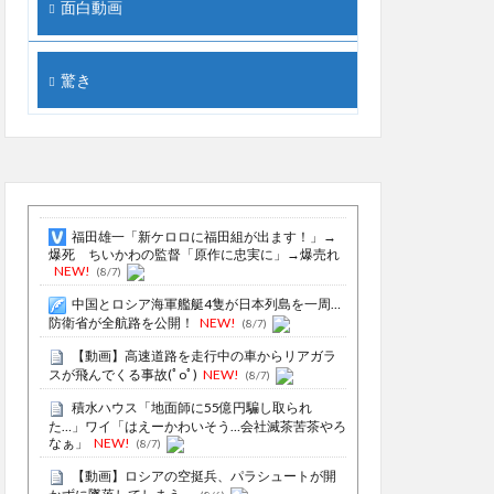
面白動画
驚き
福田雄一「新ケロロに福田組が出ます！」→
爆死 ちいかわの監督「原作に忠実に」→爆売れ
NEW!
(8/7)
中国とロシア海軍艦艇4隻が日本列島を一周…
防衛省が全航路を公開！
NEW!
(8/7)
【動画】高速道路を走行中の車からリアガラ
スが飛んでくる事故(ﾟoﾟ)
NEW!
(8/7)
積水ハウス「地面師に55億円騙し取られ
た…」ワイ「はえーかわいそう…会社滅茶苦茶やろ
なぁ」
NEW!
(8/7)
【動画】ロシアの空挺兵、パラシュートが開