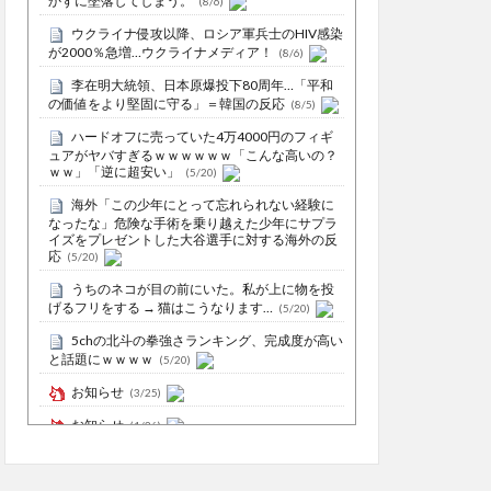
かずに墜落してしまう。
(8/6)
ウクライナ侵攻以降、ロシア軍兵士のHIV感染
が2000％急増…ウクライナメディア！
(8/6)
李在明大統領、日本原爆投下80周年…「平和
の価値をより堅固に守る」＝韓国の反応
(8/5)
ハードオフに売っていた4万4000円のフィギ
ュアがヤバすぎるｗｗｗｗｗｗ「こんな高いの？
ｗｗ」「逆に超安い」
(5/20)
海外「この少年にとって忘れられない経験に
なったな」危険な手術を乗り越えた少年にサプラ
イズをプレゼントした大谷選手に対する海外の反
応
(5/20)
うちのネコが目の前にいた。私が上に物を投
げるフリをする → 猫はこうなります…
(5/20)
5chの北斗の拳強さランキング、完成度が高い
と話題にｗｗｗｗ
(5/20)
お知らせ
(3/25)
お知らせ
(1/26)
顔20点、体80点と評価されていた女子学生が
男子学生らの性の捌け口にされる
(12/26)