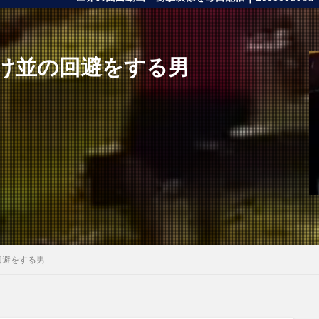
け並の回避をする男
回避をする男