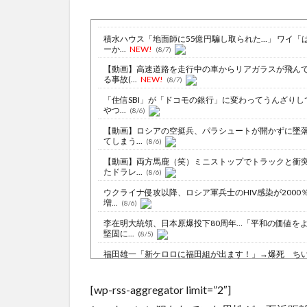
積水ハウス「地面師に55億円騙し取られた…」 ワイ「
ーか...
NEW!
(8/7)
【動画】高速道路を走行中の車からリアガラスが飛ん
る事故(...
NEW!
(8/7)
「住信SBI」が「ドコモの銀行」に変わってうんざりし
やつ...
(8/6)
【動画】ロシアの空挺兵、パラシュートが開かずに墜
てしまう...
(8/6)
【動画】両方馬鹿（笑）ミニストップでトラックと衝
たドラレ...
(8/6)
ウクライナ侵攻以降、ロシア軍兵士のHIV感染が2000
増...
(8/6)
李在明大統領、日本原爆投下80周年…「平和の価値を
堅固に...
(8/5)
福田雄一「新ケロロに福田組が出ます！」→爆死 ち
わの監督...
NEW!
(8/7)
居酒屋「6人で長居して会計4939円！喋りたいだけな
[wp-rss-aggregator limit=”2″]
園に...
NEW!
(8/7)