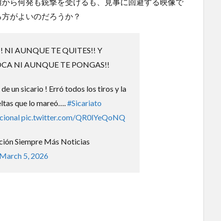
離から何発も銃撃を受けるも、見事に回避する映像で
全航
ハードオフに売っていた4万4000円のフィギュアがヤバす
ぎる...
(5/20)
る方がよいのだろうか？
にｗｗ
海外「この少年にとって忘れられない経験になったな」危
険な手術...
(5/20)
 NI AUNQUE TE QUITES!! Y
使う
うちのネコが目の前にいた。私が上に物を投げるフリをす
る → ...
(5/20)
CA NI AUNQUE TE PONGAS!!
韓国人「野球の天才大谷翔平がML2度目のサヨナラ爆発！4
打数...
(5/20)
e un sicario ! Erró todos los tiros y la
【GIF】JSのカンチョーワロタ
(5/20)
eltas que lo mareó….
#Sicariato
らの
【愕然】白のクラウン俺氏、高速道路左車線を制限速度で
cional
pic.twitter.com/QR0lYeQoNQ
走った結...
(5/20)
運転
【中国】パトカーの前で好演技www当たり屋やお煽り運転
など盛...
ión Siempre Más Noticias
(3/1)
【あるある？】うわっ・・・男性が一瞬で冷める女性の行
March 5, 2026
動6選
(3/1)
【怒報】撮影車を叩く当て逃げ老害を追跡！警察も出動す
る騒ぎに
(3/1)
【動画】ウクライナ中部でとんでもない大爆発が撮影され
る。
(2/28)