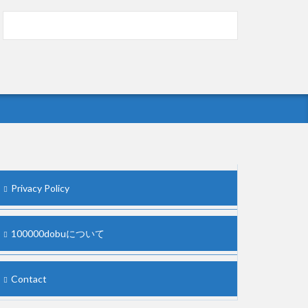
【中国】処理水の問題化狙うも不発？ASEAN
関連会合で賛同広がらず
(7/13)
Powered by livedoor 相互RSS
Privacy Policy
100000dobuについて
Contact