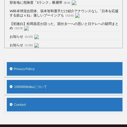
部各地に危険度「Sランク」断層帯
(8/6)
W杯卓球混合団体、張本智和選手だけ紹介アナウンスなし「日本を応援
する奴はｘね」激しいブーイングも
(12/6)
【初激白】松岡昌宏が語った、国分太一への思いと日テレへの疑問まと
め
(12/3)
お知らせ
(3/25)
お知らせ
(1/26)
顔20点、体80点と評価されていた女子学生が男子学生らの性の捌け口に
される
(12/26)
【中国】処理水の問題化狙うも不発？ASEAN関連会合で賛同広がらず
Privacy Policy
(7/13)
【韓国】54.1％「IAEA報告書を信用しない」
(7/13)
100000dobuについて
Contact
Powered by livedoor 相互RSS