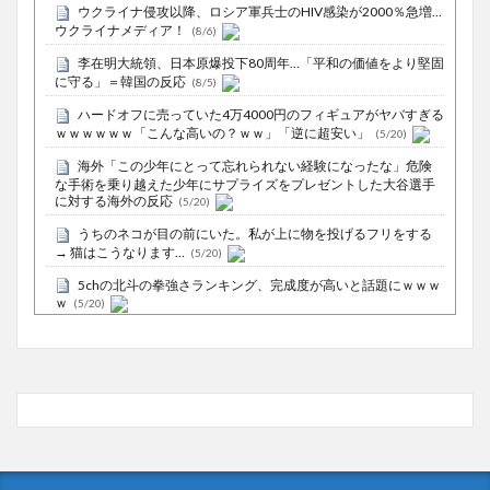
ウクライナ侵攻以降、ロシア軍兵士のHIV感染が2000％急増…
ウクライナメディア！
(8/6)
李在明大統領、日本原爆投下80周年…「平和の価値をより堅固
に守る」＝韓国の反応
(8/5)
ハードオフに売っていた4万4000円のフィギュアがヤバすぎる
ｗｗｗｗｗｗ「こんな高いの？ｗｗ」「逆に超安い」
(5/20)
海外「この少年にとって忘れられない経験になったな」危険
な手術を乗り越えた少年にサプライズをプレゼントした大谷選手
に対する海外の反応
(5/20)
うちのネコが目の前にいた。私が上に物を投げるフリをする
→ 猫はこうなります…
(5/20)
5chの北斗の拳強さランキング、完成度が高いと話題にｗｗｗ
ｗ
(5/20)
お知らせ
(3/25)
お知らせ
(1/26)
顔20点、体80点と評価されていた女子学生が男子学生らの性
の捌け口にされる
(12/26)
【中国】処理水の問題化狙うも不発？ASEAN関連会合で賛同
広がらず
(7/13)