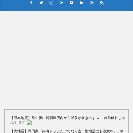
Powered by livedoor 相互RSS
【熊本地震】発生後に居酒屋店内から温泉が吹き出す ← これ前触れじゃ
ね？
(8/7)
【大地震】専門家「南海トラフだけでなく直下型地震にも注意を」…中