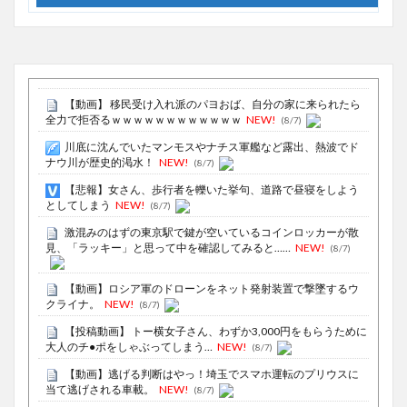
【動画】 移民受け入れ派のパヨおば、自分の家に来られたら
全力で拒否るｗｗｗｗｗｗｗｗｗｗｗｗ
NEW!
(8/7)
川底に沈んでいたマンモスやナチス軍艦など露出、熱波でド
ナウ川が歴史的渇水！
NEW!
(8/7)
【悲報】女さん、歩行者を轢いた挙句、道路で昼寝をしよう
としてしまう
NEW!
(8/7)
激混みのはずの東京駅で鍵が空いているコインロッカーが散
見、「ラッキー」と思って中を確認してみると……
NEW!
(8/7)
【動画】ロシア軍のドローンをネット発射装置で撃墜するウ
クライナ。
NEW!
(8/7)
【投稿動画】 トー横女子さん、わずか3,000円をもらうために
大人のチ●ポをしゃぶってしまう…
NEW!
(8/7)
【動画】逃げる判断はやっ！埼玉でスマホ運転のプリウスに
当て逃げされる車載。
NEW!
(8/7)