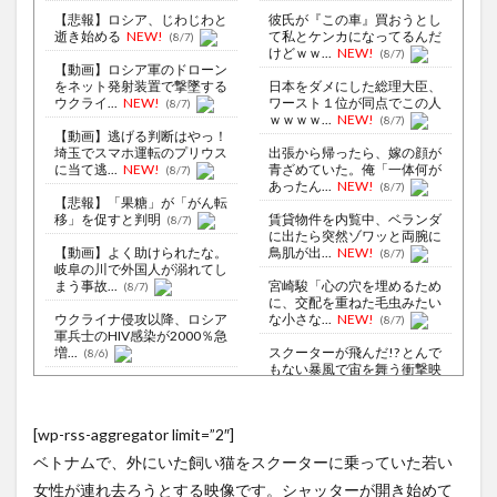
【悲報】ロシア、じわじわと
彼氏が『この車』買おうとし
逝き始める
NEW!
て私とケンカになってるんだ
(8/7)
けどｗｗ...
NEW!
(8/7)
【動画】ロシア軍のドローン
をネット発射装置で撃墜する
日本をダメにした総理大臣、
ウクライ...
NEW!
ワースト１位が同点でこの人
(8/7)
ｗｗｗｗ...
NEW!
(8/7)
【動画】逃げる判断はやっ！
埼玉でスマホ運転のプリウス
出張から帰ったら、嫁の顔が
に当て逃...
NEW!
青ざめていた。俺「一体何が
(8/7)
あったん...
NEW!
(8/7)
【悲報】「果糖」が「がん転
移」を促すと判明
賃貸物件を内覧中、ベランダ
(8/7)
に出たら突然ゾワッと両腕に
【動画】よく助けられたな。
鳥肌が出...
NEW!
(8/7)
岐阜の川で外国人が溺れてし
まう事故...
宮崎駿「心の穴を埋めるため
(8/7)
に、交配を重ねた毛虫みたい
ウクライナ侵攻以降、ロシア
な小さな...
NEW!
(8/7)
軍兵士のHIV感染が2000％急
増...
スクーターが飛んだ!? とんで
(8/6)
もない暴風で宙を舞う衝撃映
李在明大統領、日本原爆投下
像ｗ
(8/7)
80周年…「平和の価値をより
堅固に...
この時期に避難所生活は大変
(8/5)
[wp-rss-aggregator limit=”2″]
だよな(´・ω・｀)
(8/7)
川底に沈んでいたマンモスや
ベトナムで、外にいた飼い猫をスクーターに乗っていた若い
ナチス軍艦など露出、熱波で
【Xの車窓から】オービスかと
ドナウ川...
NEW!
思ったら野生の炊飯器で草
(8/7)
女性が連れ去ろうとする映像です。シャッターが開き始めて