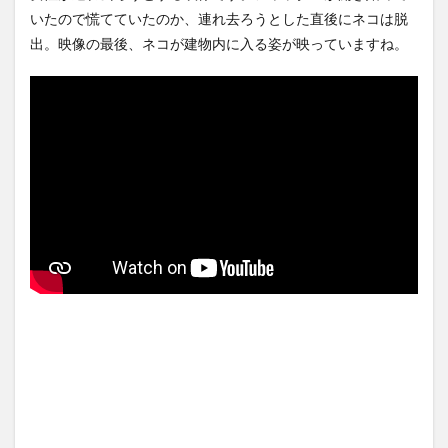
ほか
(8/6)
いたので慌てていたのか、連れ去ろうとした直後にネコは脱
【悲報】女さん、歩行者を轢
いた挙句、道路で昼寝をしよ
【Xの車窓から】整備士が2度
出。映像の最後、ネコが建物内に入る姿が映っていますね。
うとして...
NEW!
見する現場猫案件 ほか
(8/7)
(7/31)
【恐怖】18歳で無期懲役にな
った奴、怖い・・・
NEW!
ハードオフに売っていた4万
4000円のフィギュアがヤバす
(8/7)
ぎる...
(5/20)
5chの北斗の拳強さランキン
グ、完成度が高いと話題にｗ
海外「この少年にとって忘れ
ｗｗｗ
られない経験になったな」危
(5/20)
険な手術...
(5/20)
金正恩「経済制裁、正直キツ
いです・・・本当は核を使う
うちのネコが目の前にいた。
つもりな...
私が上に物を投げるフリをす
(5/20)
る → ...
(5/20)
お知らせ
(3/25)
韓国人「野球の天才大谷翔平
お知らせ
がML2度目のサヨナラ爆発！4
(1/26)
打数...
(5/20)
顔20点、体80点と評価されて
いた女子学生が男子学生らの
【GIF】JSのカンチョーワロタ
性の...
(12/26)
(5/20)
【中国】パトカーの前で好演
【愕然】白のクラウン俺氏、
技www当たり屋やお煽り運転
高速道路左車線を制限速度で
など盛...
走った結...
(3/1)
(5/20)
【中国】パトカーの前で好演