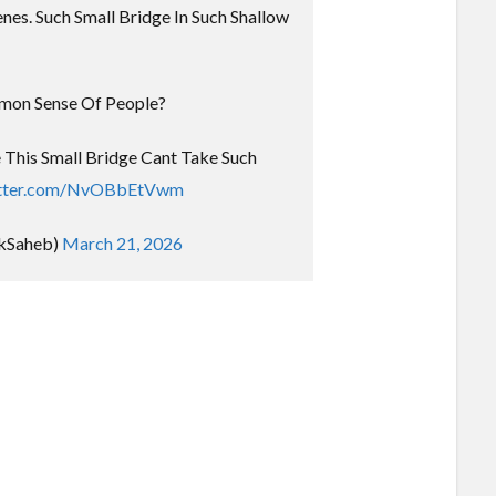
nes. Such Small Bridge In Such Shallow
Powered by livedoor 相互RSS
on Sense Of People?
e This Small Bridge Cant Take Such
itter.com/NvOBbEtVwm
ikSaheb)
March 21, 2026