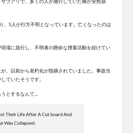
リサブアリで、多くの人が通行していた橋が突然崩
しま
ハードオフに売っていた4万4000円のフィギュアがヤバす
ぎる...
(5/20)
にｗｗ
海外「この少年にとって忘れられない経験になったな」危
険な手術...
(5/20)
り、5人が行方不明となっています。亡くなったのは
使う
うちのネコが目の前にいた。私が上に物を投げるフリをす
る → ...
(5/20)
韓国人「野球の天才大谷翔平がML2度目のサヨナラ爆発！4
が現場に急行し、不明者の懸命な捜索活動を続けてい
打数...
(5/20)
【GIF】JSのカンチョーワロタ
(5/20)
らの
【愕然】白のクラウン俺氏、高速道路左車線を制限速度で
たが、以前から老朽化が指摘されていました。事故当
走った結...
(5/20)
運転
中していたそうです。
【中国】パトカーの前で好演技www当たり屋やお煽り運転
など盛...
(3/1)
【あるある？】うわっ・・・男性が一瞬で冷める女性の行
ろうとするなんて…
動6選
(3/1)
【怒報】撮影車を叩く当て逃げ老害を追跡！警察も出動す
る騒ぎに
(3/1)
st Their Life After A Cut board And
【動画】ウクライナ中部でとんでもない大爆発が撮影され
e Was Collapsed.
る。
(2/28)