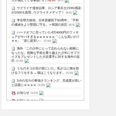
スが飛んでくる事故(ﾟoﾟ)
NEW!
(8/7)
ウクライナ侵攻以降、ロシア軍兵士のHIV感染
が2000％急増…ウクライナメディア！
(8/6)
李在明大統領、日本原爆投下80周年…「平和
の価値をより堅固に守る」＝韓国の反応
(8/5)
ハードオフに売っていた4万4000円のフィギ
ュアがヤバすぎるｗｗｗｗｗｗ「こんな高いの？
ｗｗ」「逆に超安い」
(5/20)
海外「この少年にとって忘れられない経験に
なったな」危険な手術を乗り越えた少年にサプラ
イズをプレゼントした大谷選手に対する海外の反
応
(5/20)
うちのネコが目の前にいた。私が上に物を投
げるフリをする → 猫はこうなります…
(5/20)
5chの北斗の拳強さランキング、完成度が高い
と話題にｗｗｗｗ
(5/20)
お知らせ
(3/25)
お知らせ
(1/26)
顔20点、体80点と評価されていた女子学生が
男子学生らの性の捌け口にされる
(12/26)