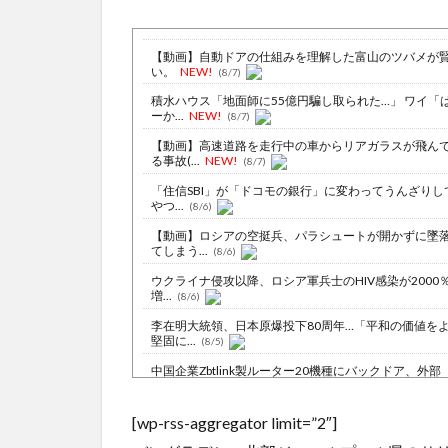
【動画】自動ドアの仕組みを理解した富山のツバメが
い。
NEW!
(8/7)
積水ハウス「地面師に55億円騙し取られた…」 ワイ「
ーか...
NEW!
(8/7)
【動画】高速道路を走行中の車からリアガラスが飛ん
る事故(...
NEW!
(8/7)
「住信SBI」が「ドコモの銀行」に変わってうんざりし
やつ...
(8/6)
【動画】ロシアの空挺兵、パラシュートが開かずに墜
てしまう...
(8/6)
ウクライナ侵攻以降、ロシア軍兵士のHIV感染が2000
増...
(8/6)
李在明大統領、日本原爆投下80周年…「平和の価値を
堅固に...
(8/5)
中国企業Zbtlink製ルーター20機種にバックドア、外部
か...
NEW!
(8/7)
【驚愕】ドラクエ6をとんでもないクオリティでアニメ
[wp-rss-aggregator limit=”2″]
てしま...
NEW!
(8/7)