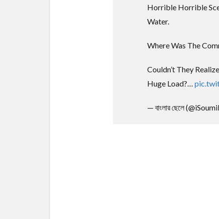
Horrible Horrible Sce
Water.
Where Was The Comm
Couldn’t They Realiz
Huge Load?…
pic.tw
— বাংলার ছেলে (@iSoum