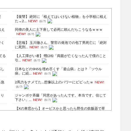
賢
【復讐】 絶対に「植えてはいけない植物」を小学校に植え
た→2...
NEW!
(8/7)
はえ
同僚の美人に土下座して必死に頼んだらこうなるｗｗｗ
NEW!
(8/7)
でく
【悲報】 玉川徹さん、警官の発泡での包丁男死亡に「絶対
に死刑...
NEW!
(8/7)
てる
【人工障がい者】 甥(28)「両親が亡くなったんで僕のこと
引...
NEW!
(8/7)
落し
日本などのSNSを埋め尽くす「釜山病」とは？「ソウル
病」に続...
NEW!
(8/7)
％急
2馬力をナメてた…想像以上のパワーにビビったｗ
NEW!
(8/7)
より
ジャンポケ斉藤「同意があったんです。本当です。信じて
下さい」...
NEW!
(8/7)
【Xの車窓から】オービスかと思ったら野生の炊飯器で草
ほか
(8/6)
化し
【Xの車窓から】整備士が2度見する現場猫案件 ほか
(7/31)