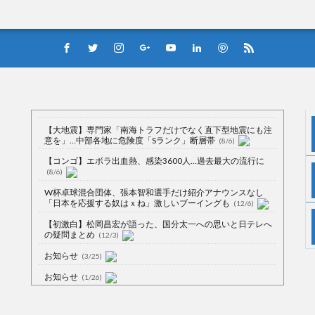
【大地震】専門家「南海トラフだけでなく直下型地震にも注
意を」…中部各地に危険度「Sランク」断層帯
(8/6)
【コンゴ】エボラ出血熱、感染3600人…過去最大の流行に
(8/6)
W杯卓球混合団体、張本智和選手だけ紹介アナウンスなし
「日本を応援する奴はｘね」激しいブーイングも
(12/6)
【初激白】松岡昌宏が語った、国分太一への思いと日テレへ
の疑問まとめ
(12/3)
お知らせ
(3/25)
お知らせ
(1/26)
顔20点、体80点と評価されていた女子学生が男子学生らの性
の捌け口にされる
(12/26)