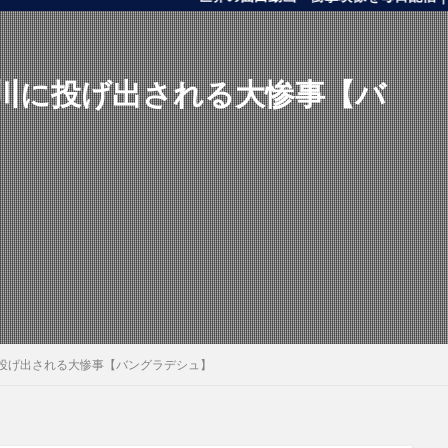
川に投げ出される大惨事【バ
投げ出される大惨事【バングラデシュ】