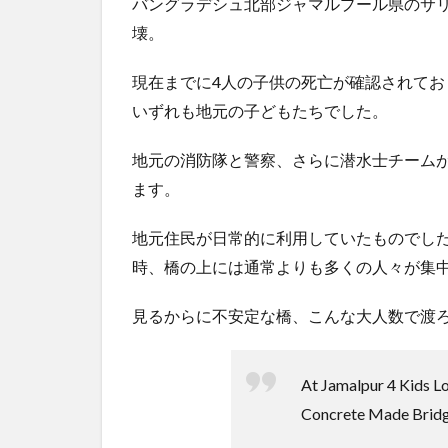
バングラデシュ北部ジャマルプール県のサ
【悲報】ディズニーとUSJ、JKのダンス会場になって
うｗ...
NEW!
(8/7)
壊。
5chの北斗の拳強さランキング、完成度が高いと話題
ｗｗ
(5/20)
現在までに4人の子供の死亡が確認されてお
金正恩「経済制裁、正直キツいです・・・本当は核を
いずれも地元の子どもたちでした。
つもりな...
(5/20)
お知らせ
(3/25)
地元の消防隊と警察、さらに潜水士チーム
お知らせ
(1/26)
ます。
顔20点、体80点と評価されていた女子学生が男子学生
性の...
(12/26)
地元住民が日常的に利用していたものでし
【中国】パトカーの前で好演技www当たり屋やお煽り
時、橋の上には通常よりも多くの人々が集
など盛...
(3/1)
見るからに不安定な橋、こんな大人数で渡
Powered by livedoor 相互RSS
At Jamalpur 4 Kids Lo
Concrete Made Bridg