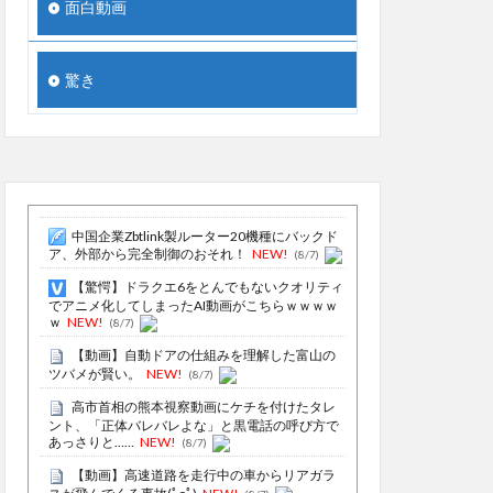
面白動画
驚き
中国企業Zbtlink製ルーター20機種にバックド
ア、外部から完全制御のおそれ！
NEW!
(8/7)
【驚愕】ドラクエ6をとんでもないクオリティ
でアニメ化してしまったAI動画がこちらｗｗｗｗ
ｗ
NEW!
(8/7)
【動画】自動ドアの仕組みを理解した富山の
ツバメが賢い。
NEW!
(8/7)
高市首相の熊本視察動画にケチを付けたタレ
ント、「正体バレバレよな」と黒電話の呼び方で
あっさりと……
NEW!
(8/7)
【動画】高速道路を走行中の車からリアガラ