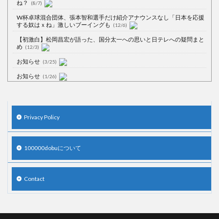
ね？
(8/7)
W杯卓球混合団体、張本智和選手だけ紹介アナウンスなし「日本を応援
する奴はｘね」激しいブーイングも
(12/6)
【初激白】松岡昌宏が語った、国分太一への思いと日テレへの疑問まと
め
(12/3)
お知らせ
(3/25)
お知らせ
(1/26)
顔20点、体80点と評価されていた女子学生が男子学生らの性の捌け口に
される
(12/26)
【中国】処理水の問題化狙うも不発？ASEAN関連会合で賛同広がらず
Privacy Policy
(7/13)
【韓国】54.1％「IAEA報告書を信用しない」
(7/13)
100000dobuについて
Contact
Powered by livedoor 相互RSS