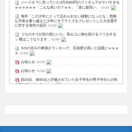
ハードオフに売っていた4万4000円のフィギュアがヤバすぎる
ｗｗｗｗｗｗ「こんな高いの？ｗｗ」「逆に超安い」
(5/20)
海外「この少年にとって忘れられない経験になったな」危険
な手術を乗り越えた少年にサプライズをプレゼントした大谷選手
に対する海外の反応
(5/20)
うちのネコが目の前にいた。私が上に物を投げるフリをする
→ 猫はこうなります…
(5/20)
5chの北斗の拳強さランキング、完成度が高いと話題にｗｗｗ
ｗ
(5/20)
お知らせ
(3/25)
お知らせ
(1/26)
顔20点、体80点と評価されていた女子学生が男子学生らの性
の捌け口にされる
(12/26)
【中国】処理水の問題化狙うも不発？ASEAN関連会合で賛同
広がらず
(7/13)
Powered by livedoor 相互RSS