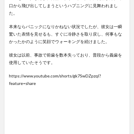
ベンチ入り 強豪校のジャガ
思ったら野生の炊飯器で草
口から飛び出してしまうというハプニングに見舞われまし
イモダン...
NEW!
ほか
(8/8)
(8/6)
た。
北朝鮮の弾道ミサイル部隊、
【Xの車窓から】整備士が2度
ロシアのヴォロネジ州に展開
見する現場猫案件 ほか
か…北朝...
NEW!
(8/8)
(7/31)
本来ならパニックになりかねない状況でしたが、彼女は一瞬
【悲報】親「うちの子にはゲ
ハードオフに売っていた4万
驚いた表情を見せるも、すぐに冷静さを取り戻し、何事もな
ームは買い与えません。本だ
4000円のフィギュアがヤバす
かったかのように笑顔でウォーキングを続けました。
けで十分...
NEW!
ぎる...
(8/8)
(5/20)
5chの北斗の拳強さランキン
海外「この少年にとって忘れ
彼女は以前、事故で前歯を数本失っており、普段から義歯を
グ、完成度が高いと話題にｗ
られない経験になったな」危
ｗｗｗ
険な手術...
(5/20)
(5/20)
使用していたそうです。
金正恩「経済制裁、正直キツ
うちのネコが目の前にいた。
いです・・・本当は核を使う
私が上に物を投げるフリをす
https://www.youtube.com/shorts/gk7SwDZpzqI?
つもりな...
る → ...
(5/20)
(5/20)
feature=share
お知らせ
韓国人「野球の天才大谷翔平
(3/25)
がML2度目のサヨナラ爆発！4
お知らせ
打数...
(1/26)
(5/20)
顔20点、体80点と評価されて
【GIF】JSのカンチョーワロタ
いた女子学生が男子学生らの
(5/20)
性の...
(12/26)
【愕然】白のクラウン俺氏、
【中国】パトカーの前で好演
高速道路左車線を制限速度で
技www当たり屋やお煽り運転
走った結...
(5/20)
など盛...
(3/1)