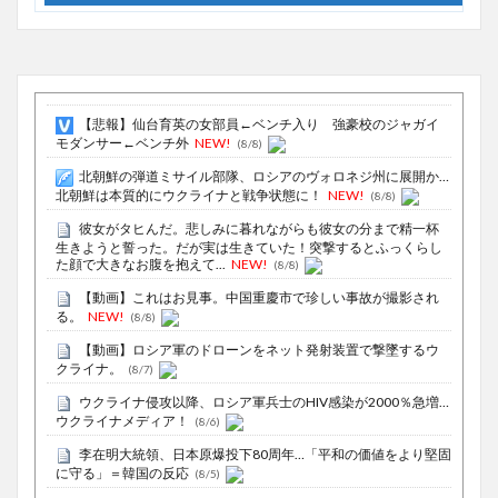
【悲報】仙台育英の女部員←ベンチ入り 強豪校のジャガイ
モダンサー←ベンチ外
NEW!
(8/8)
北朝鮮の弾道ミサイル部隊、ロシアのヴォロネジ州に展開か…
北朝鮮は本質的にウクライナと戦争状態に！
NEW!
(8/8)
彼女がタヒんだ。悲しみに暮れながらも彼女の分まで精一杯
生きようと誓った。だが実は生きていた！突撃するとふっくらし
た顔で大きなお腹を抱えて...
NEW!
(8/8)
【動画】これはお見事。中国重慶市で珍しい事故が撮影され
る。
NEW!
(8/8)
【動画】ロシア軍のドローンをネット発射装置で撃墜するウ
クライナ。
(8/7)
ウクライナ侵攻以降、ロシア軍兵士のHIV感染が2000％急増…
ウクライナメディア！
(8/6)
李在明大統領、日本原爆投下80周年…「平和の価値をより堅固
に守る」＝韓国の反応
(8/5)