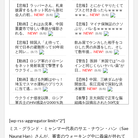
【悲報】ラッパーさん、札束
【悲報】 とにかくヤりたくて
披露するもネット民から新社
ブスと付き合ったらｗｗｗｗ
会人の初...
NEW!
ｗｗｗ...
NEW!
(8/8)
(8/8)
【動画】これはお見事。中国
【悲報】 マイナ保険証のクソ
重慶市で珍しい事故が撮影さ
ぶり、バレるｗｗｗｗｗｗｗ
れる。
NEW!
ｗｗ
NEW!
(8/8)
(8/8)
【悲報】韓国人「え待って、
飲み屋でケンカした相手をコ
何で日本の避難所って10年前
ロした男の弁護をした。そし
と同レ...
て数年後...
NEW!
(8/7)
(8/8)
【動画】ロシア軍のドローン
【警告】 医師「米国では”ヘロ
をネット発射装置で撃墜する
インと同じくらいヤバい薬”が
ウクライ...
日...
NEW!
(8/7)
(8/8)
【動画】逃げる判断はやっ！
【恐怖】中国、三峡ダムが全
埼玉でスマホ運転のプリウス
開放流。長江流域で深刻な洪
に当て逃...
水被害
NEW!
(8/7)
(8/8)
ウクライナ侵攻以降、ロシア
【衝撃】京大病院で正常な脳
軍兵士のHIV感染が2000％急
組織を誤摘出された50代女
増...
性、手足...
NEW!
(8/6)
(8/8)
李在明大統領、日本原爆投下
シュート練習に専念できる！
[wp-rss-aggregator limit=”2″]
80周年…「平和の価値をより
天才の発想で完成したDIYバス
堅固に...
ケッ...
NEW!
(8/5)
(8/8)
ミス・グランド・ミャンマー代表のサエ・ナウン・ハン（Sae
【悲報】仙台育英の女部員←
【Xの車窓から】オービスかと
Naung Han）さんが、審査のウォーキング中に義歯が外れて