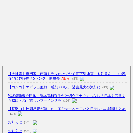
【大地震】専門家「南海トラフだけでなく直下型地震にも注意を」…中部
各地に危険度「Sランク」断層帯
NEW!
(8/6)
【コンゴ】エボラ出血熱、感染3600人…過去最大の流行に
(8/6)
W杯卓球混合団体、張本智和選手だけ紹介アナウンスなし「日本を応援す
る奴はｘね」激しいブーイングも
(12/6)
【初激白】松岡昌宏が語った、国分太一への思いと日テレへの疑問まとめ
(12/3)
お知らせ
(3/25)
お知らせ
(1/26)