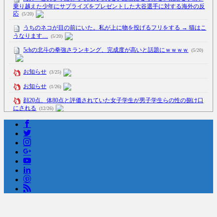
乗り越えた少年にサプライズをプレゼントした大谷選手に対する海外の反
応
(5/20)
うちのネコが目の前にいた。私が上に物を投げるフリをする → 猫はこ
うなります…
(5/20)
5chの北斗の拳強さランキング、完成度が高いと話題にｗｗｗｗ
(5/20)
お知らせ
(3/25)
お知らせ
(1/26)
顔20点、体80点と評価されていた女子学生が男子学生らの性の捌け口
にされる
(12/26)
【中国】処理水の問題化狙うも不発？ASEAN関連会合で賛同広がらず
(7/13)
Powered by livedoor 相互RSS