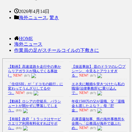
2026年4月14日
海外ニュース
,
驚き
HOME
海外ニュース
作業員の足がスチールコイルの下敷きに
【動画】高速道路を走行中の車か
【放送事故】 昔のドラマのレ◯プ
らリアガラスが飛んでくる事故
シーン、今見るとアウトすぎ
(...
NEW!
る...
NEW!
(8/7)
(8/7)
「住信SBI」が「ドコモの銀行」に
エネ夫に離婚を突きつけたら私の
変わってうんざりしてるや
職場(法律事務所)に乗り込ん
つ...
NEW!
で...
NEW!
(8/6)
(8/7)
【動画】ロシアの空挺兵、パラシ
年収1500万の父が退職。父「退職
ュートが開かずに墜落してしま
金も渡したよな？」母「貯
う...
金...
NEW!
(8/6)
(8/7)
【有能】政府「トラックはサービ
兵庫斎藤知事、県の海外事務所を
スエリア利用有料化すればサボ
全廃へ「公務員が海外で遊ぶた
ら...
め...
NEW!
(8/6)
(8/7)