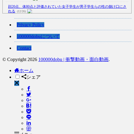
顔20点、体80点と評価されていた女子学生が男子学生らの性の捌け口にさ
れる
(12/26)
【中国】処理水の問題化狙うも不発？ASEAN関連会合で賛同広がらず
Privacy Policy
(7/13)
【韓国】54.1％「IAEA報告書を信用しない」
(7/13)
100000dobuについて
Contact
© Copyright 2026
100000dobu | 衝撃動画・面白動画
.
Powered by livedoor 相互RSS
ホーム
シェア