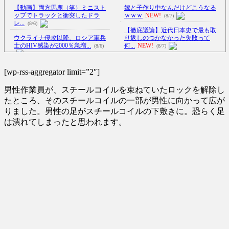
【動画】両方馬鹿（笑）ミニスト
嫁と子作り中なんだけどこうなる
ップでトラックと衝突したドラ
ｗｗｗ
NEW!
(8/7)
レ...
(8/6)
【徹底議論】近代日本史で最も取
ウクライナ侵攻以降、ロシア軍兵
り返しのつかなかった失敗って
士のHIV感染が2000％急増...
何...
NEW!
(8/6)
(8/7)
ワンコかと思ったらネコ!? 脳が完
李在明大統領、日本原爆投下80周
全にバグるｗ
NEW!
(8/7)
[wp-rss-aggregator limit=”2″]
年…「平和の価値をより堅固に...
【Xの車窓から】オービスかと思
(8/5)
男性作業員が、スチールコイルを束ねていたロックを解除し
ったら野生の炊飯器で草 ほか
居酒屋「6人で長居して会計4939
(8/6)
たところ、そのスチールコイルの一部が男性に向かって広が
円！喋りたいだけなら公園
りました。男性の足がスチールコイルの下敷きに。恐らく足
【Xの車窓から】整備士が2度見す
に...
NEW!
(8/7)
は潰れてしまったと思われます。
る現場猫案件 ほか
(7/31)
中国とロシア海軍艦艇4隻が日本列
ハードオフに売っていた4万4000円
島を一周…防衛省が全航路を
のフィギュアがヤバすぎる...
公...
NEW!
(5/20)
(8/7)
【衝撃動画】令和のJS、レベチｗ
海外「この少年にとって忘れられ
ｗｗｗｗｗｗｗｗｗｗｗｗｗ
ない経験になったな」危険な手
ｗ...
NEW!
(8/7)
術...
(5/20)
5chの北斗の拳強さランキング、完
うちのネコが目の前にいた。私が
成度が高いと話題にｗｗｗｗ
(5/20)
上に物を投げるフリをする → ...
(5/20)
金正恩「経済制裁、正直キツいで
韓国人「野球の天才大谷翔平が
す・・・本当は核を使うつもり