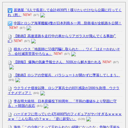
居酒屋「6人で長居して会計4939円！喋りたいだけなら公園に行ってく
れ（怒」
NEW!
(8/7)
中国とロシア海軍艦艇4隻が日本列島を一周…防衛省が全航路を公開！
NEW!
(8/7)
【動画】高速道路を走行中の車からリアガラスが飛んでくる事故(ﾟ
oﾟ)
NEW!
(8/7)
積水ハウス「地面師に55億円騙し取られた…」ワイ「はえーかわいそ
う…会社滅茶苦茶やろなぁ」
NEW!
(8/7)
【朗報】 爆胸の気象予報士さん、NHKから解き放たれる
NEW!
(8/7)
【動画】ロシアの空挺兵、パラシュートが開かずに墜落してしまう。
(8/6)
ウクライナ侵攻以降、ロシア軍兵士のHIV感染が2000％急増…ウクラ
イナメディア！
(8/6)
李在明大統領、日本原爆投下80周年…「平和の価値をより堅固に守
る」＝韓国の反応
(8/5)
ハードオフに売っていた4万4000円のフィギュアがヤバすぎるｗｗｗｗ
ｗｗ「こんな高いの？ｗｗ」「逆に超安い」
(5/20)
海外「この少年にとって忘れられない経験になったな」危険な手術を