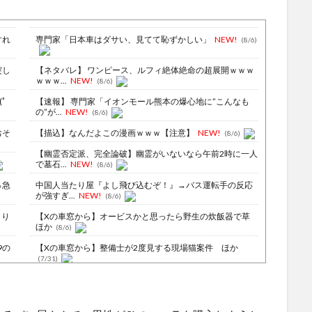
すれ
専門家「日本車はダサい、見てて恥ずかしい」
NEW!
(8/6)
突し
【ネタバレ】 ワンピース、ルフィ絶体絶命の超展開ｗｗｗ
ｗｗｗ...
NEW!
(8/6)
ﾟ
【速報】 専門家「イオンモール熊本の爆心地に”こんなも
の”が...
NEW!
(8/6)
おそ
【描込】なんだよこの漫画ｗｗｗ【注意】
NEW!
(8/6)
【幽霊否定派、完全論破】幽霊がいないなら午前2時に一人
で墓石...
NEW!
(8/6)
％急
中国人当たり屋『よし飛び込むぞ！』→バス運転手の反応
が強すぎ...
NEW!
(8/6)
より
【Xの車窓から】オービスかと思ったら野生の炊飯器で草
ほか
(8/6)
9の
【Xの車窓から】整備士が2度見する現場猫案件 ほか
(7/31)
ら女
ハードオフに売っていた4万4000円のフィギュアがヤバす
ぎる...
(5/20)
はえ
海外「この少年にとって忘れられない経験になったな」危