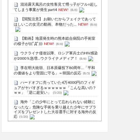
混浴露天風呂の女性客見て甥っ子がフル○起し
てしまう事案が発生 part4
NEW!
(8/6)
【閲覧注意】 お願いだからフェイクであって
ほしいこの女児の動画、本物だった…
NEW!
(8/6)
【動画】地震発生時の熊本総合病院の手術室
の様子が(((ﾟДﾟ)))
NEW!
(8/6)
ウクライナ侵攻以降、ロシア軍兵士のHIV感染
が2000％急増…ウクライナメディア！
(8/6)
李在明大統領、日本原爆投下80周年…「平和
の価値をより堅固に守る」＝韓国の反応
(8/5)
ハードオフに売っていた4万4000円のフィギ
ュアがヤバすぎるｗｗｗｗｗｗ「こんな高いの？
ｗｗ」「逆に超安い」
(5/20)
海外「この少年にとって忘れられない経験に
なったな」危険な手術を乗り越えた少年にサプラ
イズをプレゼントした大谷選手に対する海外の反
応
(5/20)
うちのネコが目の前にいた。私が上に物を投
げるフリをする → 猫はこうなります…
(5/20)