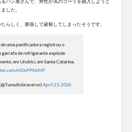
るパン屋さんで、男性が3Lのコーラを購入しようと
険な手術...
(5/20)
しました。
にｗｗ
うちのネコが目の前にいた。私が上に物を投げるフリをす
る → ...
(5/20)
いたらしく、膨張して破裂してしまったそうです。
使う
韓国人「野球の天才大谷翔平がML2度目のサヨナラ爆発！4
打数...
(5/20)
【GIF】JSのカンチョーワロタ
(5/20)
de uma panificadora registrou o
【愕然】白のクラウン俺氏、高速道路左車線を制限速度で
garrafa de refrigerante explode
走った結...
(5/20)
らの
mento, em Urubici, em Santa Catarina.
【中国】パトカーの前で好演技www当たり屋やお煽り運転
など盛...
(3/1)
itter.com/n50sPPkbMF
運転
【あるある？】うわっ・・・男性が一瞬で冷める女性の行
動6選
(3/1)
(@Tumultobracervo)
April 23, 2026
【怒報】撮影車を叩く当て逃げ老害を追跡！警察も出動す
る騒ぎに
(3/1)
【動画】ウクライナ中部でとんでもない大爆発が撮影され
る。
(2/28)