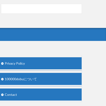
5chの北斗の拳強さランキング、完成度が高い
と話題にｗｗｗｗ
(5/20)
お知らせ
(3/25)
お知らせ
(1/26)
顔20点、体80点と評価されていた女子学生が
男子学生らの性の捌け口にされる
(12/26)
【中国】処理水の問題化狙うも不発？ASEAN
関連会合で賛同広がらず
(7/13)
Privacy Policy
Powered by livedoor 相互RSS
100000dobuについて
Contact