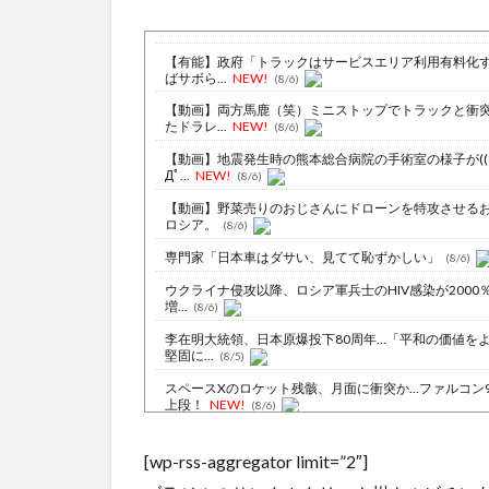
【有能】政府「トラックはサービスエリア利用有料化
ばサボら...
NEW!
(8/6)
【動画】両方馬鹿（笑）ミニストップでトラックと衝
たドラレ...
NEW!
(8/6)
【動画】地震発生時の熊本総合病院の手術室の様子が(((
Дﾟ...
NEW!
(8/6)
【動画】野菜売りのおじさんにドローンを特攻させる
ロシア。
(8/6)
専門家「日本車はダサい、見てて恥ずかしい」
(8/6)
ウクライナ侵攻以降、ロシア軍兵士のHIV感染が2000
増...
(8/6)
李在明大統領、日本原爆投下80周年…「平和の価値を
堅固に...
(8/5)
スペースXのロケット残骸、月面に衝突か…ファルコン
上段！
NEW!
(8/6)
【悲報】今のアニメ、女に自分の趣味をやらせる系か
に池沼役...
NEW!
(8/6)
[wp-rss-aggregator limit=”2″]
積水ハウス「地面師に55億円騙し取られた…」ワイ「