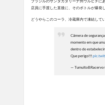
ブラジルのサンタカタリーナ州ウルビチにあ
ーかわ...
NEW!
(8/6)
店員に手渡した直後に、そのボトルが爆発
5chの北斗の拳強さランキング、完成度が高いと話題
ｗｗ
(5/20)
どうやらこのコーラ、冷蔵庫内で凍結して
金正恩「経済制裁、正直キツいです・・・本当は核を
つもりな...
(5/20)
お知らせ
(3/25)
Câmera de segurança 
お知らせ
(1/26)
momento em que uma 
顔20点、体80点と評価されていた女子学生が男子学生
dentro do estabeleci
性の...
(12/26)
Que perigo!!!
pic.tw
【中国】パトカーの前で好演技www当たり屋やお煽り
など盛...
(3/1)
— TumultoBRacervo 
Powered by livedoor 相互RSS