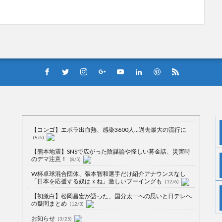
【コンゴ】エボラ出血熱、感染3600人…過去最大の流行に
(8/6)
【熊本地震】SNSで広がった陰謀論や怪しい募金話、災害時
のデマ注意！
(8/5)
W杯卓球混合団体、張本智和選手だけ紹介アナウンスなし
「日本を応援する奴はｘね」激しいブーイングも
(12/6)
【初激白】松岡昌宏が語った、国分太一への思いと日テレへ
の疑問まとめ
(12/3)
お知らせ
(3/25)