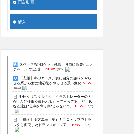
面白動画
驚き
スペースXのロケット残骸、月面に衝突か…フ
ァルコン9の上段！
NEW!
(8/6)
【悲報】今のアニメ、女に自分の趣味をやら
せる系から女に池沼役をやらせる系へ変化
NEW!
(8/6)
野田クリスタルさん「イラストレーターの人
が『AIに仕事を奪われる』って言ってるけど、あ
なた達は"仕事を奪う側"じゃない？」
NEW!
(8/6)
【動画】両方馬鹿（笑）ミニストップでトラ
ックと衝突したドラレコが（ノ∇`）
NEW!
(8/6)