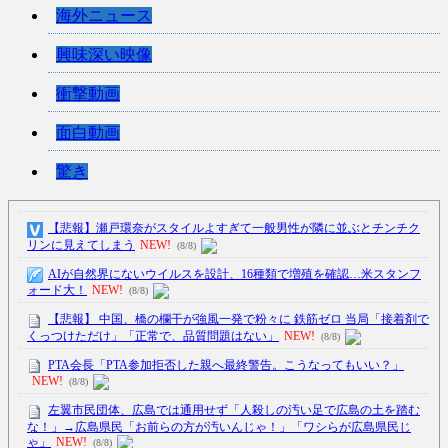
海外ニュース
興味深い映像
衝撃動画
面白動画
驚き
【悲報】瀬戸環奈がスタイルよすぎて一般男性が隣に並ぶとチンチク
リンに見えてしまう
NEW!
(8/8)
AIが自然界にないウイルスを設計、16種類で増殖を確認…米スタンフ
ォード大！
NEW!
(8/8)
【悲報】 中国、橋の欄干が強風一発で粉々に 鉄筋ゼロ 当局「接着剤で
くっつけただけ」「正常で、品質問題はない」
NEW!
(8/8)
PTA会長「PTA参加拒否した親へ最終警告。こうなってもいい？」
NEW!
(8/8)
左翼市民団体、広島では通用せず「人殺しの汚い足で広島の土を踏む
な！」→広島県民「お前らの方が汚いんじゃ！」「ワシらが広島県民じ
ゃ」
NEW!
(8/8)