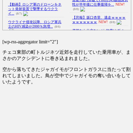
【動画】ロシア軍のドローンをネ
性が半年後に仕事復帰を...
NEW!
ット発射装置で撃墜するウクラ
(8/8)
イ...
(8/7)
【悲報】坂口杏里、逃走ｗｗｗｗ
ウクライナ侵攻以降、ロシア軍兵
ｗｗｗｗｗｗｗ
NEW!
(8/8)
士のHIV感染が2000％急増...
(8/6)
偶然なら仕方ないが､故意はダメ…
MLBの問題プレー集が物議
NEW!
李在明大統領、日本原爆投下80周
(8/8)
[wp-rss-aggregator limit=”2″]
年…「平和の価値をより堅固に...
【Xの車窓から】オービスかと思
(8/5)
チェコ東部の町トルジネツ近郊を走行していた乗用車が、ま
ったら野生の炊飯器で草 ほか
【悲報】瀬戸環奈がスタイルよす
(8/6)
さかのアクシデントに巻き込まれました。
ぎて一般男性が隣に並ぶとチン
【Xの車窓から】整備士が2度見す
チ...
NEW!
(8/8)
空から落ちてきたジャガイモがフロントガラスに当たって割
る現場猫案件 ほか
(7/31)
AIが自然界にないウイルスを設
れてしまいました。鳥が空中でジャガイモの奪い合いをして
ハードオフに売っていた4万4000円
計、16種類で増殖を確認…米
いたようです。
のフィギュアがヤバすぎる...
ス...
NEW!
(5/20)
(8/8)
5chの北斗の拳強さランキング、完
海外「この少年にとって忘れられ
成度が高いと話題にｗｗｗｗ
(5/20)
ない経験になったな」危険な手
術...
(5/20)
金正恩「経済制裁、正直キツいで
うちのネコが目の前にいた。私が
す・・・本当は核を使うつもり
上に物を投げるフリをする → ...
な...
(5/20)
(5/20)
お知らせ
(3/25)
韓国人「野球の天才大谷翔平が