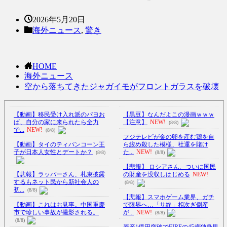
2026年5月20日
海外ニュース
,
驚き
HOME
海外ニュース
空から落ちてきたジャガイモがフロントガラスを破壊
【動画】移民受け入れ派のパヨお
【黒豆】なんだよこの漫画ｗｗｗ
ば、自分の家に来られたら全力
【注意】
NEW!
(8/8)
で...
NEW!
(8/8)
フジテレビが金の卵を産む鶏を自
【動画】タイのティパンコーン王
ら絞め殺した模様、社運を賭け
子が日本人女性とデートか？
た...
NEW!
(8/8)
(8/8)
【悲報】 ロシアさん、ついに国民
【悲報】ラッパーさん、札束披露
の財産を没収しはじめる
NEW!
するもネット民から新社会人の
(8/8)
初...
(8/8)
【悲報】スマホゲーム業界、ガチ
【動画】これはお見事。中国重慶
で限界へ…「サ終」相次ぎ倒産
市で珍しい事故が撮影される。
が...
NEW!
(8/8)
(8/8)
資産1億円突破でFIREの45歳独身男