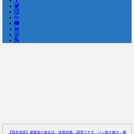
顔20点、体80点と評価されていた女子学生が男子学生らの性の捌け口
にされる
(12/26)
【中国】処理水の問題化狙うも不発？ASEAN関連会合で賛同広がらず
(7/13)
Powered by livedoor 相互RSS
【熊本地震】避難者の食生活、改善急務…調理できず「パン飽き飽き」断