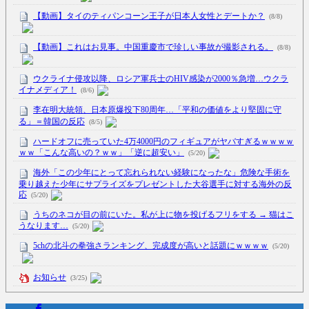
【動画】タイのティパンコーン王子が日本人女性とデートか？
(8/8)
【動画】これはお見事。中国重慶市で珍しい事故が撮影される。
(8/8)
ウクライナ侵攻以降、ロシア軍兵士のHIV感染が2000％急増…ウクラ
イナメディア！
(8/6)
李在明大統領、日本原爆投下80周年…「平和の価値をより堅固に守
る」＝韓国の反応
(8/5)
ハードオフに売っていた4万4000円のフィギュアがヤバすぎるｗｗｗｗ
ｗｗ「こんな高いの？ｗｗ」「逆に超安い」
(5/20)
海外「この少年にとって忘れられない経験になったな」危険な手術を
乗り越えた少年にサプライズをプレゼントした大谷選手に対する海外の反
応
(5/20)
うちのネコが目の前にいた。私が上に物を投げるフリをする → 猫はこ
うなります…
(5/20)
5chの北斗の拳強さランキング、完成度が高いと話題にｗｗｗｗ
(5/20)
お知らせ
(3/25)
お知らせ
(1/26)