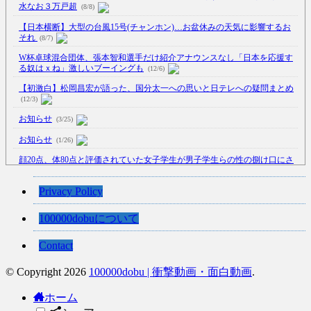
水なお３万戸超
(8/8)
【日本横断】大型の台風15号(チャンホン)…お盆休みの天気に影響するお
それ
(8/7)
W杯卓球混合団体、張本智和選手だけ紹介アナウンスなし「日本を応援す
る奴はｘね」激しいブーイングも
(12/6)
【初激白】松岡昌宏が語った、国分太一への思いと日テレへの疑問まとめ
(12/3)
お知らせ
(3/25)
お知らせ
(1/26)
顔20点、体80点と評価されていた女子学生が男子学生らの性の捌け口にさ
れる
(12/26)
【中国】処理水の問題化狙うも不発？ASEAN関連会合で賛同広がらず
Privacy Policy
(7/13)
100000dobuについて
【韓国】54.1％「IAEA報告書を信用しない」
(7/13)
Contact
© Copyright 2026
100000dobu | 衝撃動画・面白動画
.
Powered by livedoor 相互RSS
ホーム