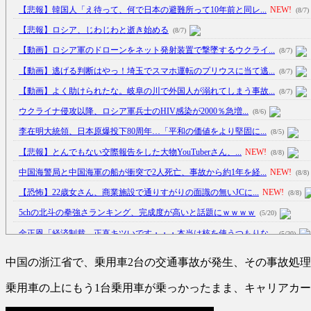
【悲報】韓国人「え待って、何で日本の避難所って10年前と同レ...
NEW!
(8/7)
【悲報】ロシア、じわじわと逝き始める
(8/7)
【動画】ロシア軍のドローンをネット発射装置で撃墜するウクライ...
(8/7)
【動画】逃げる判断はやっ！埼玉でスマホ運転のプリウスに当て逃...
(8/7)
【動画】よく助けられたな。岐阜の川で外国人が溺れてしまう事故...
(8/7)
ウクライナ侵攻以降、ロシア軍兵士のHIV感染が2000％急増...
(8/6)
李在明大統領、日本原爆投下80周年…「平和の価値をより堅固に...
(8/5)
【悲報】とんでもない交際報告をした大物YouTuberさん、...
NEW!
(8/8)
中国海警局と中国海軍の船が衝突で2人死亡、事故から約1年を経...
NEW!
(8/8)
【恐怖】22歳女さん、商業施設で通りすがりの面識の無いJCに...
NEW!
(8/8)
5chの北斗の拳強さランキング、完成度が高いと話題にｗｗｗｗ
(5/20)
金正恩「経済制裁、正直キツいです・・・本当は核を使うつもりな...
(5/20)
お知らせ
(3/25)
中国の浙江省で、乗用車2台の交通事故が発生、その事故処
お知らせ
(1/26)
乗用車の上にもう1台乗用車が乗っかったまま、キャリアカ
顔20点、体80点と評価されていた女子学生が男子学生らの性の...
(12/26)