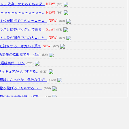
レ』依存、めちゃくちゃ深...
NEW!
(8/8)
ｗｗｗｗｗｗｗｗｗｗｗｗ...
NEW!
(8/8)
位が同点でこの人ｗｗｗｗ...
NEW!
(8/8)
スと防弾バッグSPで囲ま...
NEW!
(8/8)
１位が同点でこの人ｗ』と...
NEW!
(8/7)
た話をする、オカルト系で
NEW!
(8/7)
ら野生の炊飯器で草 ほか
(8/6)
現場猫案件 ほか
(7/31)
フィギュアがヤバすぎる...
(5/20)
験になったな」危険な手術...
(5/20)
投げるフリをする → ...
(5/20)
のサヨナラ爆発！4打数...
(5/20)
車線を制限速度で走った結...
(5/20)
たり屋やお煽り運転など盛...
(3/1)