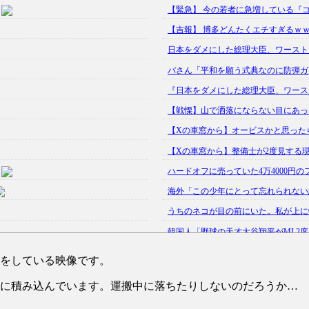
【緊急】 今の若者に急増している『コ
【吉報】 博多どんたくエチすぎるｗｗ
日本をダメにした総理大臣、ワースト１
パさん「平和を願う式典なのに防弾ガラ
『日本をダメにした総理大臣、ワースト
【戦慄】山で洒落にならない目にあっ
【Xの車窓から】オービスかと思った
【Xの車窓から】整備士が2度見する
ハードオフに売っていた4万4000円の
海外「この少年にとって忘れられない経
うちのネコが目の前にいた。私が上に物を
韓国人「野球の天才大谷翔平がML2度目
【GIF】JSのカンチョーワロタ
(5/20)
理をしている映像です。
【愕然】白のクラウン俺氏、高速道路左
ーに積み込んでいます。運搬中に落ちたりしないのだろうか…
【中国】パトカーの前で好演技www当