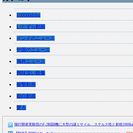
100000dobu
いたずら動画
インドのニュース
中国のニュース
海外ニュース
興味深い映像
衝撃動画
面白動画
驚き
飛行開発実験団のF-2戦闘機に大型の謎ミサイル…ステルス性と射程1000