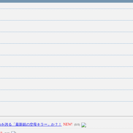
kmを誇る「最新鋭の空母キラー」か？！
NEW!
(8/8)