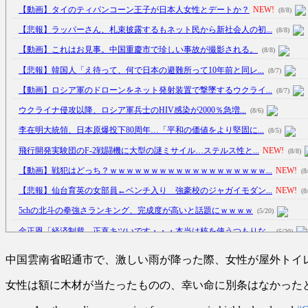
【動画】タイのティパンコーン王子が日本人女性とデートか？
NEW!
(8/8)
【悲報】ラッパーさん、札束披露するもネット民から新社会人の初...
(8/8)
【動画】これはお見事。中国重慶市で珍しい事故が撮影される。
(8/8)
【悲報】韓国人「え待って、何で日本の避難所って10年前と同レ...
(8/7)
【動画】ロシア軍のドローンをネット発射装置で撃墜するウクライ...
(8/7)
ウクライナ侵攻以降、ロシア軍兵士のHIV感染が2000％急増...
(8/6)
李在明大統領、日本原爆投下80周年…「平和の価値をより堅固に...
(8/5)
飛行開発実験団のF-2戦闘機に大型の謎ミサイル…ステルス性と...
NEW!
(8/8)
【動画】戦犯はどっち？ｗｗｗｗｗｗｗｗｗｗｗｗｗｗｗｗｗｗｗ...
NEW!
(8
【悲報】仙台育英の女部員←ベンチ入り 強豪校のジャガイモダン...
NEW!
(8
5chの北斗の拳強さランキング、完成度が高いと話題にｗｗｗｗ
(5/20)
金正恩「経済制裁、正直キツいです・・・本当は核を使うつもりな...
(5/20)
お知らせ
(3/25)
中国雲南省昭通市で、激しい雨が降った際、女性が屋外トイ
お知らせ
(1/26)
女性は額に木材が当たったものの、幸い命に別条はなかった
顔20点、体80点と評価されていた女子学生が男子学生らの性の...
(12/26)