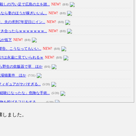
しの汚い足で広島の土を踏...
NEW!
(8/8)
なら妻のほうが稼ぎいいん...
NEW!
(8/8)
夫の求刑7年翌日にイン...
NEW!
(8/8)
き合ったらｗｗｗｗｗｗｗ...
NEW!
(8/8)
人気が低下
NEW!
(8/8)
警告。こうなってもいい...
NEW!
(8/8)
けは永遠に見ていられるｗ
NEW!
(8/8)
ら野生の炊飯器で草 ほか
(8/6)
現場猫案件 ほか
(7/31)
フィギュアがヤバすぎる...
(5/20)
験になったな」危険な手術...
(5/20)
投げるフリをする → ...
(5/20)
のサヨナラ爆発！4打数...
(5/20)
壊しました。
車線を制限速度で走った結...
(5/20)