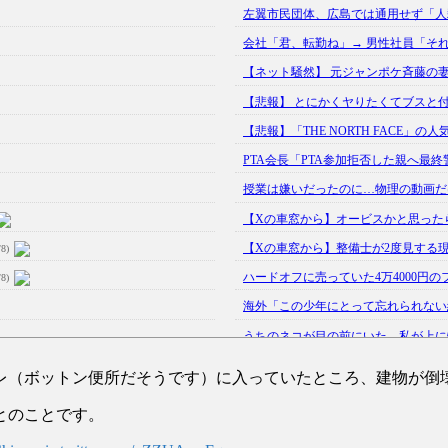
左翼市民団体、広島では通用せず「人殺
会社「君、転勤ね」→ 男性社員「それ
【ネット騒然】 元ジャンポケ斉藤の妻、
【悲報】 とにかくヤりたくてブスと付
【悲報】「THE NORTH FACE」の
PTA会長「PTA参加拒否した親へ最終
授業は嫌いだったのに…物理の動画だ
【Xの車窓から】オービスかと思った
【Xの車窓から】整備士が2度見する
/8)
ハードオフに売っていた4万4000円の
/8)
海外「この少年にとって忘れられない経
うちのネコが目の前にいた。私が上に物を
韓国人「野球の天才大谷翔平がML2度目
レ（ボットン便所だそうです）に入っていたところ、建物が倒
【GIF】JSのカンチョーワロタ
(5/20)
とのことです。
【愕然】白のクラウン俺氏、高速道路左