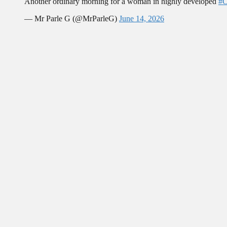
Another ordinary morning for a woman in highly developed
#C
【中国】パトカーの前で好演技www当たり屋やお煽り運転など盛...
(3/1)
— Mr Parle G (@MrParleG)
June 14, 2026
Powered by livedoor 相互RSS