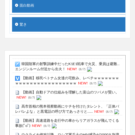
面白動画
驚き
韓国陸軍の射撃訓練中だったK1E1戦車で火災、乗員は避難…
エンジンルーム付近から出火！
NEW!
(8/7)
【動画】移民ベトナム女達の宅飲み、レベチｗｗｗｗｗｗｗ
ｗｗｗｗｗｗｗｗｗｗｗｗｗｗｗｗｗ
NEW!
(8/7)
【動画】自動ドアの仕組みを理解した富山のツバメが賢い。
NEW!
(8/7)
高市首相の熊本視察動画にケチを付けたタレント、「正体バ
レバレよな」と黒電話の呼び方であっさりと……
NEW!
(8/7)
【動画】高速道路を走行中の車からリアガラスが飛んでくる
事故(ﾟoﾟ)
NEW!
(8/7)
ウクライナ侵攻以降、ロシア軍兵士のHIV感染が2000％急増…