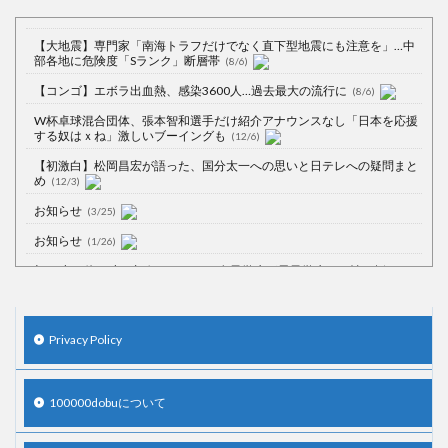
【大地震】専門家「南海トラフだけでなく直下型地震にも注意を」…中
部各地に危険度「Sランク」断層帯
(8/6)
【コンゴ】エボラ出血熱、感染3600人…過去最大の流行に
(8/6)
W杯卓球混合団体、張本智和選手だけ紹介アナウンスなし「日本を応援
する奴はｘね」激しいブーイングも
(12/6)
【初激白】松岡昌宏が語った、国分太一への思いと日テレへの疑問まと
め
(12/3)
お知らせ
(3/25)
お知らせ
(1/26)
顔20点、体80点と評価されていた女子学生が男子学生らの性の捌け口に
される
(12/26)
【中国】処理水の問題化狙うも不発？ASEAN関連会合で賛同広がらず
(7/13)
Privacy Policy
【韓国】54.1％「IAEA報告書を信用しない」
(7/13)
100000dobuについて