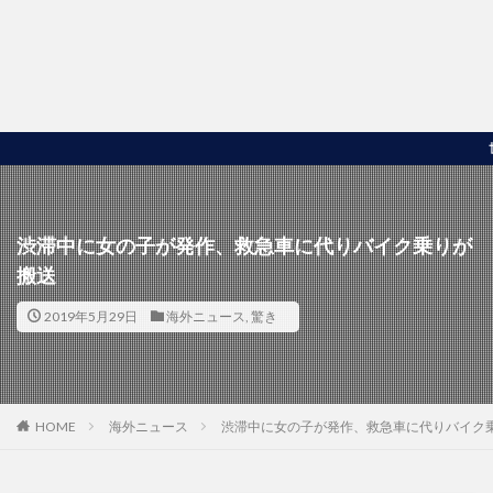
世界の面
渋滞中に女の子が発作、救急車に代りバイク乗りが
搬送
2019年5月29日
海外ニュース
,
驚き
HOME
海外ニュース
渋滞中に女の子が発作、救急車に代りバイク