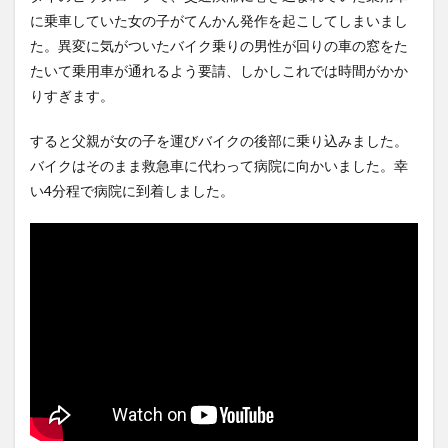
韓国陸軍の射撃訓練中だった
【Xの車窓から】オービスかと
に乗車していた女の子がてんかん発作を起こしてしまいまし
K1E1戦車で火災、乗員は避
思ったら野生の炊飯器で草
た。異変に気がついたバイク乗りの男性が回りの車の窓をた
難…エ...
NEW!
ほか
(8/7)
(8/6)
たいて乗用車が通れるよう要請、しかしこれでは時間がかか
【動画】移民ベトナム女達の
【Xの車窓から】整備士が2度
宅飲み、レベチｗｗｗｗｗｗ
見する現場猫案件 ほか
りすぎます。
ｗｗｗｗ...
NEW!
(8/7)
(7/31)
【悲報】菊地亜美さん、マレ
ハードオフに売っていた4万
すると父親が女の子を運びバイクの後部に乗り込みました。
ーシアに移住ｗｗｗｗｗｗｗ
4000円のフィギュアがヤバす
バイクはそのまま救急車に代わって病院に向かいました。幸
ｗｗｗｗ...
NEW!
ぎる...
(8/7)
(5/20)
い4分程で病院に到着しました。
5chの北斗の拳強さランキン
海外「この少年にとって忘れ
グ、完成度が高いと話題にｗ
られない経験になったな」危
ｗｗｗ
険な手術...
(5/20)
(5/20)
金正恩「経済制裁、正直キツ
うちのネコが目の前にいた。
いです・・・本当は核を使う
私が上に物を投げるフリをす
つもりな...
る → ...
(5/20)
(5/20)
お知らせ
韓国人「野球の天才大谷翔平
(3/25)
がML2度目のサヨナラ爆発！4
お知らせ
打数...
(1/26)
(5/20)
顔20点、体80点と評価されて
【GIF】JSのカンチョーワロタ
いた女子学生が男子学生らの
(5/20)
性の...
(12/26)
【愕然】白のクラウン俺氏、
【中国】パトカーの前で好演
高速道路左車線を制限速度で