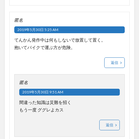
匿名
2019年5月30日 5:25 AM
てんかん発作中は何もしないで放置して置く。
抱いてバイクで運ぶ方が危険。
返信
匿名
2019年5月30日 9:51 AM
間違った知識は災難を招く
もう一度 ググレよカス
返信