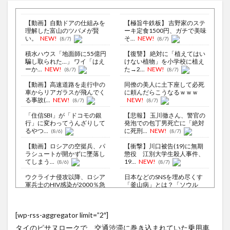
【動画】自動ドアの仕組みを
【極旨牛鉄板】 吉野家のステ
理解した富山のツバメが賢
ーキ定食1500円、ガチで美味
い。
NEW!
そ...
NEW!
(8/7)
(8/7)
積水ハウス「地面師に55億円
【復讐】 絶対に「植えてはい
騙し取られた…」 ワイ「はえ
けない植物」を小学校に植え
ーか...
NEW!
た→2...
NEW!
(8/7)
(8/7)
【動画】高速道路を走行中の
同僚の美人に土下座して必死
車からリアガラスが飛んでく
に頼んだらこうなるｗｗｗ
る事故(...
NEW!
NEW!
(8/7)
(8/7)
「住信SBI」が「ドコモの銀
【悲報】 玉川徹さん、警官の
行」に変わってうんざりして
発泡での包丁男死亡に「絶対
るやつ...
に死刑...
NEW!
(8/6)
(8/7)
【動画】ロシアの空挺兵、パ
【衝撃】川口被告(19)に無期
ラシュートが開かずに墜落し
懲役 江別大学生殺人事件、
てしまう...
19...
NEW!
(8/6)
(8/7)
ウクライナ侵攻以降、ロシア
日本などのSNSを埋め尽くす
軍兵士のHIV感染が2000％急
「釜山病」とは？「ソウル
増...
病」に続...
NEW!
(8/6)
(8/7)
李在明大統領、日本原爆投下
2馬力をナメてた…想像以上の
[wp-rss-aggregator limit=”2″]
80周年…「平和の価値をより
パワーにビビったｗ
NEW!
堅固に...
(8/5)
(8/7)
タイのピサヌロークで、交通渋滞に巻き込まれていた乗用車