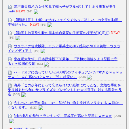
混浴露天風呂の女性客見て甥っ子がフル○起してしまう事案が発生
part4
NEW!
(8/6)
【閲覧注意】 お願いだからフェイクであってほしいこの女児の動画、
本物だった…
NEW!
(8/6)
【動画】地震発生時の熊本総合病院の手術室の様子が(((ﾟДﾟ)))
NEW!
(8/6)
ウクライナ侵攻以降、ロシア軍兵士のHIV感染が2000％急増…ウクラ
イナメディア！
(8/6)
李在明大統領、日本原爆投下80周年…「平和の価値をより堅固に守
る」＝韓国の反応
(8/5)
ハードオフに売っていた4万4000円のフィギュアがヤバすぎるｗｗｗｗ
ｗｗ「こんな高いの？ｗｗ」「逆に超安い」
(5/20)
海外「この少年にとって忘れられない経験になったな」危険な手術を
乗り越えた少年にサプライズをプレゼントした大谷選手に対する海外の反
応
(5/20)
うちのネコが目の前にいた。私が上に物を投げるフリをする → 猫はこ
うなります…
(5/20)
5chの北斗の拳強さランキング、完成度が高いと話題にｗｗｗｗ
(5/20)
お知らせ