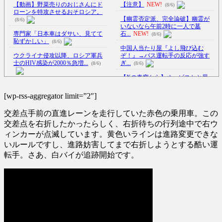
【動画】野菜売りのおじさんにド
【注意】
NEW!
(8/6)
ローンを特攻させるおそロシア。
【幽霊否定派、完全論破】幽霊が
(8/6)
いないなら午前2時に一人で墓
専門家「日本車はダサい、見てて
石...
NEW!
(8/6)
恥ずかしい」
(8/6)
中国人当たり屋『よし飛び込む
ウクライナ侵攻以降、ロシア軍兵
ぞ！』→バス運転手の反応が強す
士のHIV感染が2000％急増...
ぎ...
(8/6)
(8/6)
【Xの車窓から】オービスかと思
李在明大統領、日本原爆投下80周
ったら野生の炊飯器で草 ほか
年…「平和の価値をより堅固に...
(8/6)
[wp-rss-aggregator limit=”2″]
(8/5)
【Xの車窓から】整備士が2度見す
交差点手前の直進レーンを走行していた赤色の乗用車。この
「サウダージ」とかいうサウダー
る現場猫案件 ほか
(7/31)
ジでしか聞いたことない言葉ｗ
交差点を右折したかったらしく、右折待ちの行列途中で右ウ
ハードオフに売っていた4万4000円
ｗ...
NEW!
(8/6)
ィンカーが点滅しています。黄色いラインは進路変更できな
のフィギュアがヤバすぎる...
(5/20)
いルールですし、進路妨害してまで右折しようとする酷い運
スペースXのロケット残骸、月面
に衝突か…ファルコン9の上段！
転手。さあ、白バイが追跡開始です。
海外「この少年にとって忘れられ
NEW!
(8/6)
ない経験になったな」危険な手
【悲報】今のアニメ、女に自分の
術...
(5/20)
趣味をやらせる系から女に池沼
うちのネコが目の前にいた。私が
役...
NEW!
(8/6)
上に物を投げるフリをする → ...
5chの北斗の拳強さランキング、完
(5/20)
成度が高いと話題にｗｗｗｗ
(5/20)
韓国人「野球の天才大谷翔平が