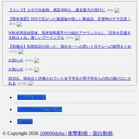
【コンゴ】エボラ出血熱、感染3600人…過去最大の流行に
(8/6)
【熊本地震】SNSで広がった陰謀論や怪しい募金話、災害時のデマ注意！
(8/5)
W杯卓球混合団体、張本智和選手だけ紹介アナウンスなし「日本を応援す
る奴はｘね」激しいブーイングも
(12/6)
【初激白】松岡昌宏が語った、国分太一への思いと日テレへの疑問まとめ
(12/3)
お知らせ
(3/25)
お知らせ
(1/26)
顔20点、体80点と評価されていた女子学生が男子学生らの性の捌け口にさ
れる
(12/26)
【中国】処理水の問題化狙うも不発？ASEAN関連会合で賛同広がらず
Privacy Policy
(7/13)
【韓国】54.1％「IAEA報告書を信用しない」
(7/13)
100000dobuについて
Contact
© Copyright 2026
100000dobu | 衝撃動画・面白動画
.