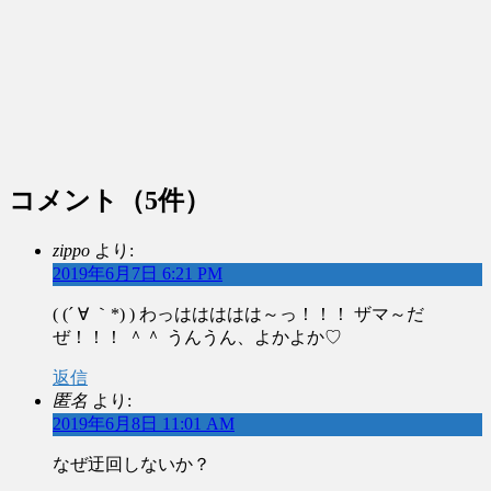
コメント
（5件）
zippo
より:
2019年6月7日 6:21 PM
( (´ ∀ ｀*) ) わっははははは～っ！！！ ザマ～だ
ぜ！！！ ＾＾ うんうん、よかよか♡
返信
匿名
より:
2019年6月8日 11:01 AM
なぜ迂回しないか？