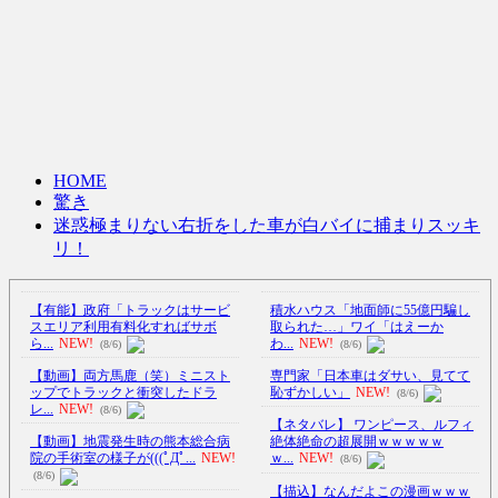
HOME
驚き
迷惑極まりない右折をした車が白バイに捕まりスッキ
リ！
【有能】政府「トラックはサービ
積水ハウス「地面師に55億円騙し
スエリア利用有料化すればサボ
取られた…」ワイ「はえーか
ら...
NEW!
わ...
NEW!
(8/6)
(8/6)
【動画】両方馬鹿（笑）ミニスト
専門家「日本車はダサい、見てて
ップでトラックと衝突したドラ
恥ずかしい」
NEW!
(8/6)
レ...
NEW!
(8/6)
【ネタバレ】 ワンピース、ルフィ
【動画】地震発生時の熊本総合病
絶体絶命の超展開ｗｗｗｗｗ
院の手術室の様子が(((ﾟДﾟ...
NEW!
ｗ...
NEW!
(8/6)
(8/6)
【描込】なんだよこの漫画ｗｗｗ