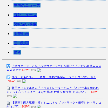
中国のニュース
海外ニュース
興味深い映像
衝撃動画
面白動画
驚き
「サウダージ」とかいうサウダージでしか聞いたことない言葉ｗｗｗ
ｗｗｗｗｗ
NEW!
(8/6)
スペースXのロケット残骸、月面に衝突か…ファルコン9の上段！
NEW!
(8/6)
野田クリスタルさん「イラストレーターの人が『AIに仕事を奪われ
る』って言ってるけど、あなた達は"仕事を奪う側"じゃない？」
NEW!
(8/6)
【動画】両方馬鹿（笑）ミニストップでトラックと衝突したドラレコ
が（ノ∇`）
NEW!
(8/6)