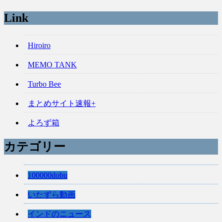
Link
Hiroiro
MEMO TANK
Turbo Bee
まとめサイト速報+
よろず箱
カテゴリー
100000dobu
いたずら動画
インドのニュース