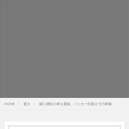
HOME
驚き
煽り運転の車を通報、パトカー到着までの映像