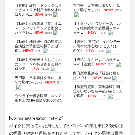
【有能】政府「トラックはサ
専門家「日本車はダサい、見
ービスエリア利用有料化すれ
てて恥ずかしい」
NEW!
(8/6)
ばサボら...
NEW!
(8/6)
【動画】両方馬鹿（笑）ミニ
【ネタバレ】 ワンピース、ル
ストップでトラックと衝突し
フィ絶体絶命の超展開ｗｗｗ
たドラレ...
NEW!
ｗｗｗ...
NEW!
(8/6)
(8/6)
【動画】地震発生時の熊本総
【速報】 専門家「イオンモー
合病院の手術室の様子が(((ﾟ
ル熊本の爆心地に”こんなも
Дﾟ...
NEW!
の”が...
NEW!
(8/6)
(8/6)
【動画】野菜売りのおじさん
【描込】なんだよこの漫画ｗ
にドローンを特攻させるおそ
ｗｗ【注意】
NEW!
(8/6)
ロシア。
NEW!
(8/6)
内田梨瑚受刑者「社会に戻り
専門家「日本車はダサい、見
たいです」
NEW!
(8/6)
てて恥ずかしい」
NEW!
(8/6)
【幽霊否定派、完全論破】幽
霊がいないなら午前2時に一人
ウクライナ侵攻以降、ロシア
で墓石...
NEW!
(8/6)
軍兵士のHIV感染が2000％急
中国人当たり屋『よし飛び込
増...
(8/6)
むぞ！』→バス運転手の反応
李在明大統領、日本原爆投下
が強すぎ...
NEW!
(8/6)
[wp-rss-aggregator limit=”2″]
80周年…「平和の価値をより
【Xの車窓から】オービスかと
堅固に...
(8/5)
バイクに乗っていた男性が、白いスバルの乗用車に30分以上
思ったら野生の炊飯器で草
オタク「実際にプレイしたら
ほか
(8/6)
の幅寄せや煽り運転をされたそうです。バイクの男性は警察