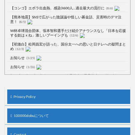
【コンゴ】エボラ出血熱、感染3600人…過去最大の流行に
(8/6)
【熊本地震】SNSで広がった陰謀論や怪しい募金話、災害時のデマ注
意！
(8/5)
W杯卓球混合団体、張本智和選手だけ紹介アナウンスなし「日本を応援
する奴はｘね」激しいブーイングも
(12/6)
【初激白】松岡昌宏が語った、国分太一への思いと日テレへの疑問まと
め
(12/3)
お知らせ
(3/25)
お知らせ
(1/26)
顔20点、体80点と評価されていた女子学生が男子学生らの性の捌け口に
される
(12/26)
【中国】処理水の問題化狙うも不発？ASEAN関連会合で賛同広がらず
(7/13)
Privacy Policy
【韓国】54.1％「IAEA報告書を信用しない」
(7/13)
100000dobuについて
Powered by livedoor 相互RSS
Contact