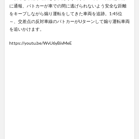
わかるけどライザは友達って
に通報、パトカーが車での間に逃げられないよう安全な距離
【Xの車窓から】整備士が2度
感じで性...
NEW!
(8/6)
見する現場猫案件 ほか
をキープしながら煽り運転をしてきた車両を追跡。1:45位
北朝鮮がロシアに弾道ミサイ
(7/31)
ル40発供与、ミサイル部隊90
～、交差点の反対車線のパトカーがUターンして煽り運転車両
ハードオフに売っていた4万
人派...
NEW!
(8/6)
を追いかけます。
4000円のフィギュアがヤバす
5chの北斗の拳強さランキン
ぎる...
(5/20)
グ、完成度が高いと話題にｗ
https://youtu.be/WvU6yBivMeE
海外「この少年にとって忘れ
ｗｗｗ
(5/20)
られない経験になったな」危
金正恩「経済制裁、正直キツ
険な手術...
(5/20)
いです・・・本当は核を使う
うちのネコが目の前にいた。
つもりな...
(5/20)
私が上に物を投げるフリをす
お知らせ
る → ...
(3/25)
(5/20)
お知らせ
韓国人「野球の天才大谷翔平
(1/26)
がML2度目のサヨナラ爆発！4
顔20点、体80点と評価されて
打数...
(5/20)
いた女子学生が男子学生らの
性の...
【GIF】JSのカンチョーワロタ
(12/26)
(5/20)
【中国】パトカーの前で好演
技www当たり屋やお煽り運転
【愕然】白のクラウン俺氏、
など盛...
高速道路左車線を制限速度で
(3/1)
走った結...
(5/20)
【中国】パトカーの前で好演
技www当たり屋やお煽り運転