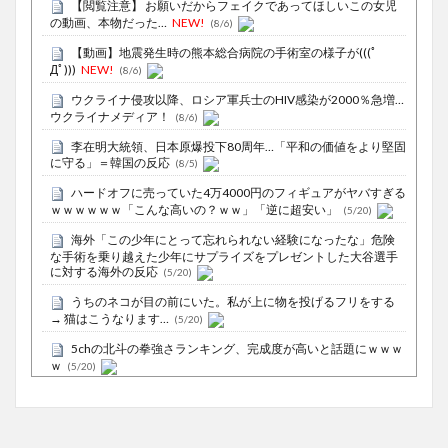
【閲覧注意】 お願いだからフェイクであってほしいこの女児
の動画、本物だった…
NEW!
(8/6)
【動画】地震発生時の熊本総合病院の手術室の様子が(((ﾟ
Дﾟ)))
NEW!
(8/6)
ウクライナ侵攻以降、ロシア軍兵士のHIV感染が2000％急増…
ウクライナメディア！
(8/6)
李在明大統領、日本原爆投下80周年…「平和の価値をより堅固
に守る」＝韓国の反応
(8/5)
ハードオフに売っていた4万4000円のフィギュアがヤバすぎる
ｗｗｗｗｗｗ「こんな高いの？ｗｗ」「逆に超安い」
(5/20)
海外「この少年にとって忘れられない経験になったな」危険
な手術を乗り越えた少年にサプライズをプレゼントした大谷選手
に対する海外の反応
(5/20)
うちのネコが目の前にいた。私が上に物を投げるフリをする
→ 猫はこうなります…
(5/20)
5chの北斗の拳強さランキング、完成度が高いと話題にｗｗｗ
ｗ
(5/20)
お知らせ
(3/25)
お知らせ
(1/26)