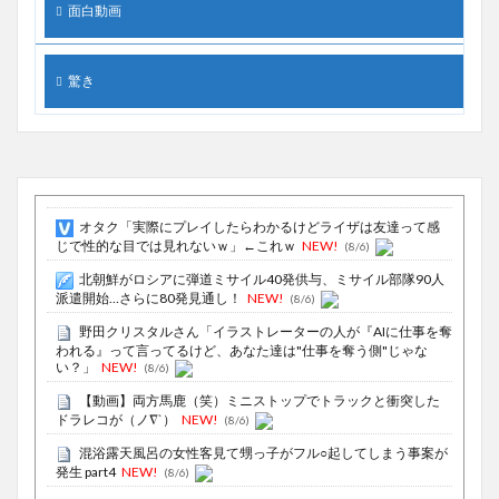
面白動画
驚き
オタク「実際にプレイしたらわかるけどライザは友達って感
じで性的な目では見れないｗ」←これｗ
NEW!
(8/6)
北朝鮮がロシアに弾道ミサイル40発供与、ミサイル部隊90人
派遣開始…さらに80発見通し！
NEW!
(8/6)
野田クリスタルさん「イラストレーターの人が『AIに仕事を奪
われる』って言ってるけど、あなた達は"仕事を奪う側"じゃな
い？」
NEW!
(8/6)
【動画】両方馬鹿（笑）ミニストップでトラックと衝突した
ドラレコが（ノ∇`）
NEW!
(8/6)
混浴露天風呂の女性客見て甥っ子がフル○起してしまう事案が
発生 part4
NEW!
(8/6)