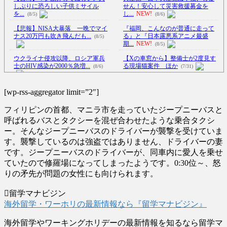
しぶりに恐ろしい子供ミサイル
せん！安心して災害救援募金を
を...
し...
NEW!
(8/5)
(8/6)
【悲報】NISA大暴落 一晩でマイ
『福岡、こんなのが普通に走って
ナス20万円も吹き飛んだも...
る』と『日本露悪系アニメ最盛
(8/5)
期...
NEW!
(8/5)
ウクライナ侵攻以降、ロシア軍兵
【Xの車窓から】整備士が2度見す
士のHIV感染が2000％急増...
る現場猫案件 ほか
(8/6)
(7/31)
【Xの車窓から】予定人員より乗
李在明大統領、日本原爆投下80周
車人数が一人多い ほか
(7/27)
[wp-rss-aggregator limit=”2″]
年…「平和の価値をより堅固に...
ハードオフに売っていた4万4000円
(8/5)
フィリピンの首都、マニラ市を走っていたジープニーバスと
のフィギュアがヤバすぎる...
(5/20)
「ロシアによるハンティングだ」
呼ばれるバスとタクシーを混ぜ合わせたような乗合タクシ
ドローンがウクライナの民間人
ー。そんなジープニーバスのドライバーが襲撃を受けていま
海外「この少年にとって忘れられ
を...
NEW!
(8/6)
す。襲撃しているのは強盗ではありません、ドライバーの妻
ない経験になったな」危険な手
鈴木紗理奈「ボランティアはもち
術...
(5/20)
です。ジープニーバスのドライバーが、同車内に愛人を乗せ
ろんだが、今熊本へ旅行に行く
ていたので修羅場になってしまったようです。0:30位～、怒
うちのネコが目の前にいた。私が
こ...
NEW!
(8/5)
上に物を投げるフリをする → ...
りの矛先が問題の女性にも向けられます。
【悲報】ショートスリーパー堀、
(5/20)
ショートスリーパーでない事が
留学マナビジン
韓国人「野球の天才大谷翔平が
バ...
NEW!
(8/5)
ML2度目のサヨナラ爆発！4打数...
海外留学・ワーホリの最新情報なら『留学マナビジン』
5chの北斗の拳強さランキング、完
(5/20)
成度が高いと話題にｗｗｗｗ
(5/20)
海外留学やワーキングホリデーの最新情報を知るなら留学マ
【GIF】JSのカンチョーワロタ