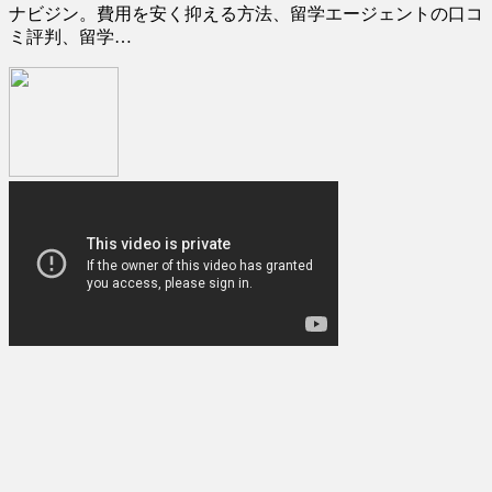
(5/20)
ナビジン。費用を安く抑える方法、留学エージェントの口コ
金正恩「経済制裁、正直キツいで
ミ評判、留学…
【愕然】白のクラウン俺氏、高速
す・・・本当は核を使うつもり
道路左車線を制限速度で走った
な...
(5/20)
結...
(5/20)
お知らせ
(3/25)
【中国】パトカーの前で好演技
お知らせ
www当たり屋やお煽り運転など
(1/26)
盛...
(3/1)
顔20点、体80点と評価されていた
女子学生が男子学生らの性の...
【あるある？】うわっ・・・男性
が一瞬で冷める女性の行動6選
(12/26)
(3/1)
【中国】パトカーの前で好演技
www当たり屋やお煽り運転など
【怒報】撮影車を叩く当て逃げ老
盛...
害を追跡！警察も出動する騒ぎに
(3/1)
(3/1)
【動画】ウクライナ中部でとんで
もない大爆発が撮影される。
(2/28)
Powered by livedoor 相互
RSS
Powered by livedoor 相互
RSS