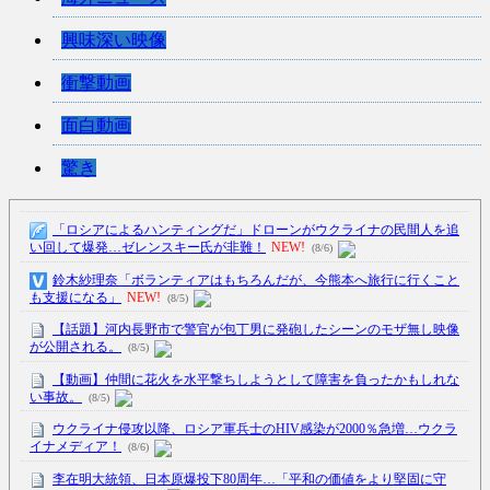
興味深い映像
衝撃動画
面白動画
驚き
「ロシアによるハンティングだ」ドローンがウクライナの民間人を追
い回して爆発…ゼレンスキー氏が非難！
NEW!
(8/6)
鈴木紗理奈「ボランティアはもちろんだが、今熊本へ旅行に行くこと
も支援になる」
NEW!
(8/5)
【話題】河内長野市で警官が包丁男に発砲したシーンのモザ無し映像
が公開される。
(8/5)
【動画】仲間に花火を水平撃ちしようとして障害を負ったかもしれな
い事故。
(8/5)
ウクライナ侵攻以降、ロシア軍兵士のHIV感染が2000％急増…ウクラ
イナメディア！
(8/6)
李在明大統領、日本原爆投下80周年…「平和の価値をより堅固に守