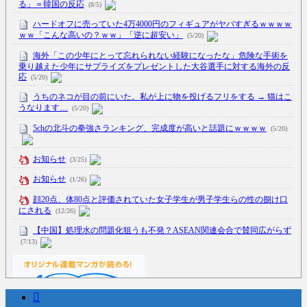
る」＝韓国の反応
(8/5)
ハードオフに売っていた4万4000円のフィギュアがヤバすぎるｗｗｗｗ
ｗｗ「こんな高いの？ｗｗ」「逆に超安い」
(5/20)
海外「この少年にとって忘れられない経験になったな」危険な手術を
乗り越えた少年にサプライズをプレゼントした大谷選手に対する海外の反
応
(5/20)
うちのネコが目の前にいた。私が上に物を投げるフリをする → 猫はこ
うなります…
(5/20)
5chの北斗の拳強さランキング、完成度が高いと話題にｗｗｗｗ
(5/20)
お知らせ
(3/25)
お知らせ
(1/26)
顔20点、体80点と評価されていた女子学生が男子学生らの性の捌け口
にされる
(12/26)
【中国】処理水の問題化狙うも不発？ASEAN関連会合で賛同広がらず
(7/13)