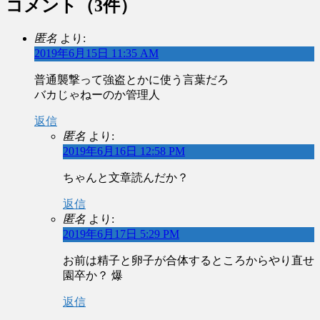
コメント
（3件）
匿名
より:
2019年6月15日 11:35 AM
普通襲撃って強盗とかに使う言葉だろ
バカじゃねーのか管理人
返信
匿名
より:
2019年6月16日 12:58 PM
ちゃんと文章読んだか？
返信
匿名
より:
2019年6月17日 5:29 PM
お前は精子と卵子が合体するところからやり直せ
園卒か？ 爆
返信