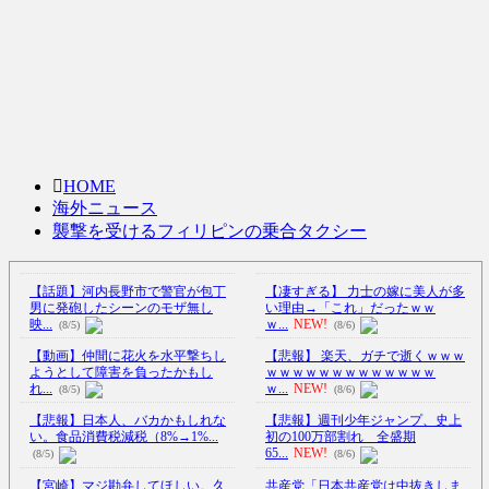
HOME
海外ニュース
襲撃を受けるフィリピンの乗合タクシー
【話題】河内長野市で警官が包丁
【凄すぎる】 力士の嫁に美人が多
男に発砲したシーンのモザ無し
い理由→「これ」だったｗｗ
映...
ｗ...
NEW!
(8/5)
(8/6)
【動画】仲間に花火を水平撃ちし
【悲報】 楽天、ガチで逝くｗｗｗ
ようとして障害を負ったかもし
ｗｗｗｗｗｗｗｗｗｗｗｗｗ
れ...
ｗ...
NEW!
(8/5)
(8/6)
【悲報】日本人、バカかもしれな
【悲報】週刊少年ジャンプ、史上
い。食品消費税減税（8%→1%...
初の100万部割れ 全盛期
65...
NEW!
(8/5)
(8/6)
【宮崎】マジ勘弁してほしい。久
共産党「日本共産党は中抜きしま