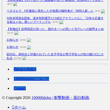
【熊本地震】SNSで広がった陰謀論や怪しい募金話、災害時のデマ注意！
(8/5)
ベネズエラ、6月連続に発生した大地震の犠牲者が「6000人超」に
(8/4)
W杯卓球混合団体、張本智和選手だけ紹介アナウンスなし「日本を応援す
る奴はｘね」激しいブーイングも
(12/6)
【初激白】松岡昌宏が語った、国分太一への思いと日テレへの疑問まとめ
(12/3)
お知らせ
(3/25)
お知らせ
(1/26)
顔20点、体80点と評価されていた女子学生が男子学生らの性の捌け口にさ
れる
(12/26)
【中国】処理水の問題化狙うも不発？ASEAN関連会合で賛同広がらず
Privacy Policy
(7/13)
【韓国】54.1％「IAEA報告書を信用しない」
(7/13)
100000dobuについて
Contact
© Copyright 2026
100000dobu | 衝撃動画・面白動画
.
Powered by livedoor 相互RSS
ホーム