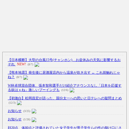
【日本横断】大型の台風15号(チャンホン)…お盆休みの天気に影響するお
それ
NEW!
(8/7)
【熊本地震】発生後に居酒屋店内から温泉が吹き出す ← これ前触れじゃ
ね？
(8/7)
W杯卓球混合団体、張本智和選手だけ紹介アナウンスなし「日本を応援す
る奴はｘね」激しいブーイングも
(12/6)
【初激白】松岡昌宏が語った、国分太一への思いと日テレへの疑問まとめ
(12/3)
お知らせ
(3/25)
お知らせ
(1/26)
顔20点、体80点と評価されていた女子学生が男子学生らの性の捌け口にさ