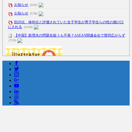
お知らせ
(3/25)
お知らせ
(1/26)
顔20点、体80点と評価されていた女子学生が男子学生らの性の捌け口
にされる
(12/26)
【中国】処理水の問題化狙うも不発？ASEAN関連会合で賛同広がらず
(7/13)
Powered by livedoor 相互RSS