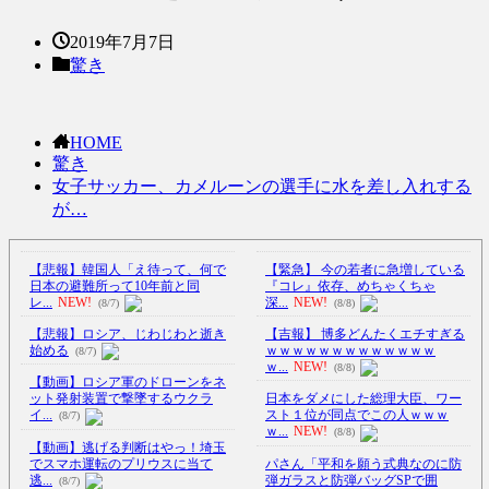
2019年7月7日
驚き
HOME
驚き
女子サッカー、カメルーンの選手に水を差し入れする
が…
【悲報】韓国人「え待って、何で
【緊急】 今の若者に急増している
日本の避難所って10年前と同
『コレ』依存、めちゃくちゃ
レ...
NEW!
深...
NEW!
(8/7)
(8/8)
【悲報】ロシア、じわじわと逝き
【吉報】 博多どんたくエチすぎる
始める
ｗｗｗｗｗｗｗｗｗｗｗｗｗ
(8/7)
ｗ...
NEW!
(8/8)
【動画】ロシア軍のドローンをネ
ット発射装置で撃墜するウクラ
日本をダメにした総理大臣、ワー
イ...
スト１位が同点でこの人ｗｗｗ
(8/7)
ｗ...
NEW!
(8/8)
【動画】逃げる判断はやっ！埼玉
でスマホ運転のプリウスに当て
パさん「平和を願う式典なのに防
逃...
弾ガラスと防弾バッグSPで囲
(8/7)