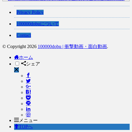
れる
(12/26)
【中国】処理水の問題化狙うも不発？ASEAN関連会合で賛同広がらず
Privacy Policy
(7/13)
100000dobuについて
【韓国】54.1％「IAEA報告書を信用しない」
(7/13)
Contact
© Copyright 2026
100000dobu | 衝撃動画・面白動画
.
Powered by livedoor 相互RSS
ホーム
シェア
メニュー
TOPへ