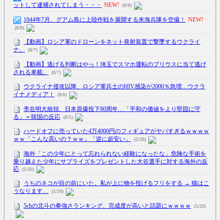
ットして逮捕されてしまう・・・
NEW!
(8/8)
1944年7月、グアム島に上陸作戦を展開する米海兵隊を空撮！
NEW!
(8/8)
【動画】ロシア軍のドローンをネット発射装置で撃墜するウクライ
ナ。
(8/7)
【動画】逃げる判断はやっ！埼玉でスマホ運転のプリウスに当て逃げ
される車載。
(8/7)
ウクライナ侵攻以降、ロシア軍兵士のHIV感染が2000％急増…ウクラ
イナメディア！
(8/6)
李在明大統領、日本原爆投下80周年…「平和の価値をより堅固に守
る」＝韓国の反応
(8/5)
ハードオフに売っていた4万4000円のフィギュアがヤバすぎるｗｗｗｗ
ｗｗ「こんな高いの？ｗｗ」「逆に超安い」
(5/20)
海外「この少年にとって忘れられない経験になったな」危険な手術を
乗り越えた少年にサプライズをプレゼントした大谷選手に対する海外の反
応
(5/20)
うちのネコが目の前にいた。私が上に物を投げるフリをする → 猫はこ
うなります…
(5/20)
5chの北斗の拳強さランキング、完成度が高いと話題にｗｗｗｗ
(5/20)