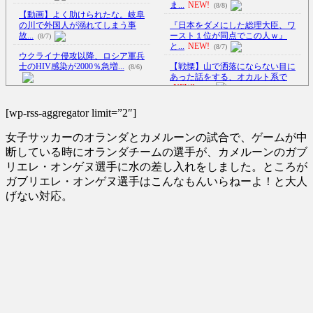
ま...
NEW!
(8/8)
【動画】よく助けられたな。岐阜
の川で外国人が溺れてしまう事
『日本をダメにした総理大臣、ワ
故...
ースト１位が同点でこの人ｗ』
(8/7)
と...
NEW!
(8/7)
ウクライナ侵攻以降、ロシア軍兵
士のHIV感染が2000％急増...
【戦慄】山で洒落にならない目に
(8/6)
あった話をする、オカルト系で
NEW!
(8/7)
李在明大統領、日本原爆投下80周
年…「平和の価値をより堅固に...
【Xの車窓から】オービスかと思
[wp-rss-aggregator limit=”2″]
ったら野生の炊飯器で草 ほか
(8/5)
(8/6)
女子サッカーのオランダとカメルーンの試合で、ゲームが中
【恐怖】22歳女さん、商業施設で
通りすがりの面識の無いJC
【Xの車窓から】整備士が2度見す
断している時にオランダチームの選手が、カメルーンのガブ
に...
NEW!
る現場猫案件 ほか
(8/8)
(7/31)
リエレ・オンゲヌ選手に水の差し入れをしました。ところが
ガブリエレ・オンゲヌ選手はこんなもんいらねーよ！と大人
1944年7月、グアム島に上陸作戦を
ハードオフに売っていた4万4000円
展開する米海兵隊を空撮！
NEW!
のフィギュアがヤバすぎる...
(5/20)
げない対応。
(8/8)
【悲報】広末涼子さん、病気を患
海外「この少年にとって忘れられ
っていた模様・・・
NEW!
ない経験になったな」危険な手
(8/7)
術...
(5/20)
5chの北斗の拳強さランキング、完
うちのネコが目の前にいた。私が
成度が高いと話題にｗｗｗｗ
上に物を投げるフリをする → ...
(5/20)
(5/20)
金正恩「経済制裁、正直キツいで
韓国人「野球の天才大谷翔平が