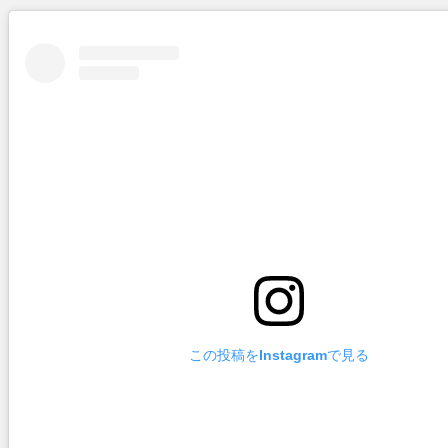
【中国】パトカーの前で好演技www当たり屋やお煽り運転など盛...
(3/1)
Powered by livedoor 相互RSS
この投稿をInstagramで見る