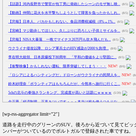
【話題】河内長野市で警官が包丁男に発砲したシーンのモザ無し映...
(8/5)
【動画】仲間に花火を水平撃ちしようとして障害を負ったかもしれ...
(8/5)
【悲報】日本人、バカかもしれない。食品消費税減税（8%→1%...
(8/5)
【宮崎】マジ勘弁してほしい。久しぶりに恐ろしい子供ミサイルを...
(8/5)
【悲報】NISA大暴落 一晩でマイナス20万円も吹き飛んだも...
(8/5)
ウクライナ侵攻以降、ロシア軍兵士のHIV感染が2000％急増...
(8/6)
李在明大統領、日本原爆投下80周年…「平和の価値をより堅固に...
(8/5)
【衝撃映像】かもしれない運転、限界突破してしまう・・・
NEW!
(8/6)
「ロシアによるハンティングだ」ドローンがウクライナの民間人を...
NEW!
(8
鈴木紗理奈「ボランティアはもちろんだが、今熊本へ旅行に行くこ...
NEW!
(8
5chの北斗の拳強さランキング、完成度が高いと話題にｗｗｗｗ
(5/20)
金正恩「経済制裁、正直キツいです・・・本当は核を使うつもりな...
(5/20)
お知らせ
(3/25)
[wp-rss-aggregator limit=”2″]
お知らせ
(1/26)
道路を走行中のグリーンのSUV。後ろから近づいて見てビッ
顔20点、体80点と評価されていた女子学生が男子学生らの性の...
(12/26)
ンバーがついているのでポルトガルで登録された車ですね。