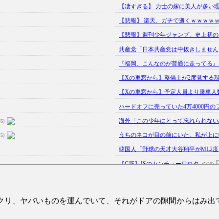
【凄すぎる】 力士の嫁に美人が多い理
【悲報】 楽天、ガチで逝くｗｗｗｗｗ
【悲報】週刊少年ジャンプ、史上初の10
共産党「日本共産党は中抜きしません！
『福岡、こんなのが普通に走ってる』と
【Xの車窓から】整備士が2度見する
【Xの車窓から】予定人員より乗車人
ハードオフに売っていた4万4000円の
海外「この少年にとって忘れられない経
/6)
うちのネコが目の前にいた。私が上に物を
/5)
韓国人「野球の天才大谷翔平がML2度目
【GIF】JSのカンチョーワロタ
(5/20)
【愕然】白のクラウン俺氏、高速道路左
【中国】パトカーの前で好演技www当
クリ、ヤバいものを運んでいて、それがドアの隙間からはみ出て
【あるある？】うわっ・・・男性が一