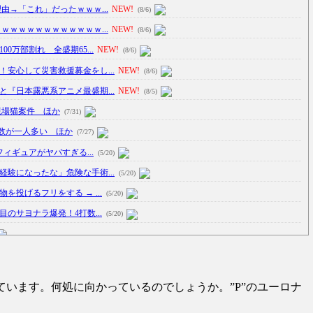
由→「これ」だったｗｗｗ...
NEW!
(8/6)
ｗｗｗｗｗｗｗｗｗｗｗｗ...
NEW!
(8/6)
0万部割れ 全盛期65...
NEW!
(8/6)
安心して災害救援募金をし...
NEW!
(8/6)
『日本露悪系アニメ最盛期...
NEW!
(8/5)
現場猫案件 ほか
(7/31)
数が一人多い ほか
(7/27)
フィギュアがヤバすぎる...
(5/20)
験になったな」危険な手術...
(5/20)
投げるフリをする → ...
(5/20)
のサヨナラ爆発！4打数...
(5/20)
車線を制限速度で走った結...
(5/20)
たり屋やお煽り運転など盛...
(3/1)
います。何処に向かっているのでしょうか。”P”のユーロナ
瞬で冷める女性の行動6選
(3/1)