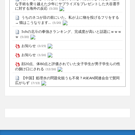
な手術を乗り越えた少年にサプライズをプレゼントした大谷選手
に対する海外の反応
(5/20)
うちのネコが目の前にいた。私が上に物を投げるフリをする
→ 猫はこうなります…
(5/20)
5chの北斗の拳強さランキング、完成度が高いと話題にｗｗｗ
ｗ
(5/20)
お知らせ
(3/25)
お知らせ
(1/26)
顔20点、体80点と評価されていた女子学生が男子学生らの性
の捌け口にされる
(12/26)
【中国】処理水の問題化狙うも不発？ASEAN関連会合で賛同
広がらず
(7/13)
Powered by livedoor 相互RSS