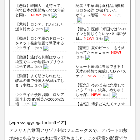
【悲報】韓国人「え待って、
記者「中革連は食料品消費税
何で日本の避難所って10年前
ゼロを公約に掲げていた
と同レ...
NEW!
が？」→階猛...
NEW!
(8/7)
(8/8)
【悲報】ロシア、じわじわと
逝き始める
【警告】 医師「米国では”ヘロ
(8/7)
インと同じくらいヤバい薬”が
【動画】ロシア軍のドローン
日...
NEW!
(8/8)
をネット発射装置で撃墜する
ウクライ...
【悲報】 夏のピーク、もう終
(8/7)
わってたｗｗｗｗｗ
NEW!
【動画】逃げる判断はやっ！
(8/8)
埼玉でスマホ運転のプリウス
に当て逃...
シュート練習に専念できる！
(8/7)
天才の発想で完成したDIYバス
【動画】よく助けられたな。
ケッ...
NEW!
(8/8)
岐阜の川で外国人が溺れてし
まう事故...
【緊急】 今の若者に急増して
(8/7)
いる『コレ』依存、めちゃく
ウクライナ侵攻以降、ロシア
ちゃ深...
NEW!
(8/8)
軍兵士のHIV感染が2000％急
増...
【吉報】 博多どんたくエチす
(8/6)
ぎるｗｗｗｗｗｗｗｗｗｗｗ
李在明大統領、日本原爆投下
ｗｗｗ...
NEW!
(8/8)
80周年…「平和の価値をより
[wp-rss-aggregator limit=”2″]
堅固に...
【トラウマ】映画・特撮・ア
(8/5)
ニメ・漫画・ゲームで「主人
アメリカ合衆国アリゾナ州のフェニックスで、アパートの敷
サウジ・パキスタン・トルコ3
公がガチ...
NEW!
(8/8)
カ国が共同防衛協定締結…「イ
地内にあるヤシの木に雷が落ちました。この落雷の影響でヤ