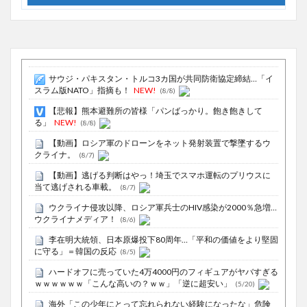
サウジ・パキスタン・トルコ3カ国が共同防衛協定締結…「イ
スラム版NATO」指摘も！
NEW!
(8/8)
【悲報】熊本避難所の皆様「パンばっかり。飽き飽きして
る」
NEW!
(8/8)
【動画】ロシア軍のドローンをネット発射装置で撃墜するウ
クライナ。
(8/7)
【動画】逃げる判断はやっ！埼玉でスマホ運転のプリウスに
当て逃げされる車載。
(8/7)
ウクライナ侵攻以降、ロシア軍兵士のHIV感染が2000％急増…
ウクライナメディア！
(8/6)
李在明大統領、日本原爆投下80周年…「平和の価値をより堅固
に守る」＝韓国の反応
(8/5)
ハードオフに売っていた4万4000円のフィギュアがヤバすぎる
ｗｗｗｗｗｗ「こんな高いの？ｗｗ」「逆に超安い」
(5/20)
海外「この少年にとって忘れられない経験になったな」危険