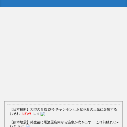
【日本横断】大型の台風15号(チャンホン)…お盆休みの天気に影響する
おそれ
NEW!
(8/7)
【熊本地震】発生後に居酒屋店内から温泉が吹き出す ← これ前触れじゃ
ね？
(8/7)