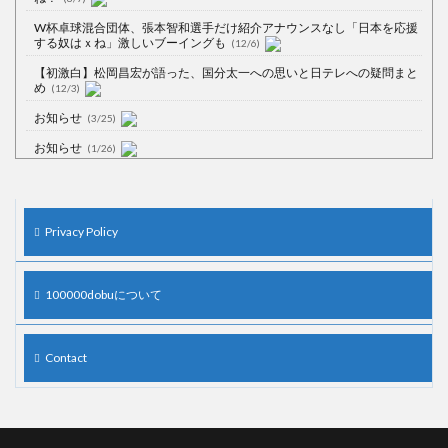
W杯卓球混合団体、張本智和選手だけ紹介アナウンスなし「日本を応援
する奴はｘね」激しいブーイングも
(12/6)
【初激白】松岡昌宏が語った、国分太一への思いと日テレへの疑問まと
め
(12/3)
お知らせ
(3/25)
お知らせ
(1/26)
顔20点、体80点と評価されていた女子学生が男子学生らの性の捌け口に
される
(12/26)
【中国】処理水の問題化狙うも不発？ASEAN関連会合で賛同広がらず
Privacy Policy
(7/13)
【韓国】54.1％「IAEA報告書を信用しない」
(7/13)
100000dobuについて
Contact
Powered by livedoor 相互RSS