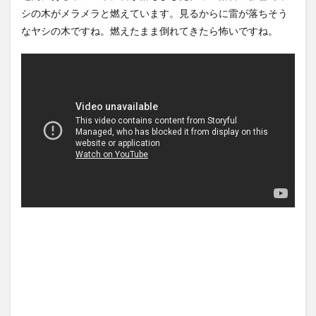
スラ...
NEW!
【Xの車窓から】オービスかと
(8/8)
シの木がメラメラと燃えています。見るからに雷が落ちそう
思ったら野生の炊飯器で草
【悲報】熊本避難所の皆様
ほか
(8/6)
なヤシの木ですね。燃えたまま倒れてきたら怖いですね。
「パンばっかり。飽き飽きし
てる」
NEW!
【Xの車窓から】整備士が2度
(8/8)
見する現場猫案件 ほか
【悲報】とんでもない交際報
(7/31)
告をした大物YouTuberさ
ん、...
NEW!
ハードオフに売っていた4万
(8/8)
4000円のフィギュアがヤバす
5chの北斗の拳強さランキン
ぎる...
(5/20)
グ、完成度が高いと話題にｗ
ｗｗｗ
海外「この少年にとって忘れ
(5/20)
られない経験になったな」危
金正恩「経済制裁、正直キツ
険な手術...
(5/20)
いです・・・本当は核を使う
つもりな...
うちのネコが目の前にいた。
(5/20)
私が上に物を投げるフリをす
お知らせ
る → ...
(3/25)
(5/20)
お知らせ
韓国人「野球の天才大谷翔平
(1/26)
がML2度目のサヨナラ爆発！4
顔20点、体80点と評価されて
打数...
(5/20)
いた女子学生が男子学生らの
性の...
【GIF】JSのカンチョーワロタ
(12/26)
(5/20)
【中国】パトカーの前で好演
技www当たり屋やお煽り運転
【愕然】白のクラウン俺氏、
など盛...
高速道路左車線を制限速度で
(3/1)
走った結...
(5/20)