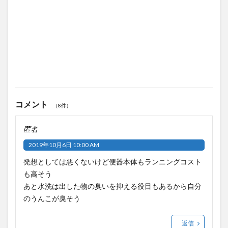
コメント
（8件）
匿名
2019年10月6日 10:00 AM
発想としては悪くないけど便器本体もランニングコスト
も高そう
あと水洗は出した物の臭いを抑える役目もあるから自分
のうんこが臭そう
返信