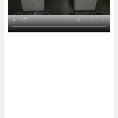
【中国】パトカーの前で好演
技www当たり屋やお煽り運転
など盛...
(3/1)
【あるある？】うわっ・・・
男性が一瞬で冷める女性の行
動6選
(3/1)
【怒報】撮影車を叩く当て逃
げ老害を追跡！警察も出動す
る騒ぎに
(3/1)
【動画】ウクライナ中部でと
んでもない大爆発が撮影され
る。
(2/28)
Powered by livedoor 相互RSS