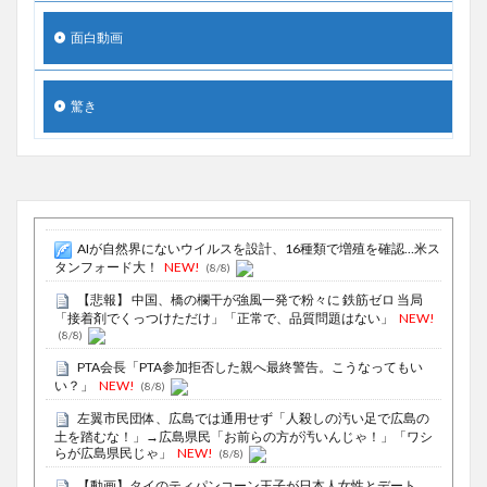
面白動画
驚き
AIが自然界にないウイルスを設計、16種類で増殖を確認…米ス
タンフォード大！
NEW!
(8/8)
【悲報】 中国、橋の欄干が強風一発で粉々に 鉄筋ゼロ 当局
「接着剤でくっつけただけ」「正常で、品質問題はない」
NEW!
(8/8)
PTA会長「PTA参加拒否した親へ最終警告。こうなってもい
い？」
NEW!
(8/8)
左翼市民団体、広島では通用せず「人殺しの汚い足で広島の
土を踏むな！」→広島県民「お前らの方が汚いんじゃ！」「ワシ
らが広島県民じゃ」
NEW!
(8/8)
【動画】タイのティパンコーン王子が日本人女性とデート