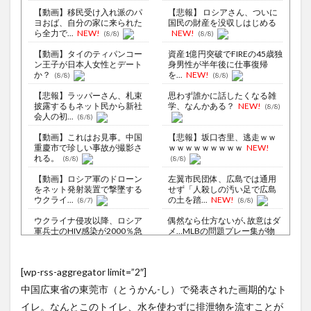
【動画】移民受け入れ派のパ
【悲報】 ロシアさん、ついに
ヨおば、自分の家に来られた
国民の財産を没収しはじめる
ら全力で...
NEW!
NEW!
(8/8)
(8/8)
【動画】タイのティパンコー
資産1億円突破でFIREの45歳独
ン王子が日本人女性とデート
身男性が半年後に仕事復帰
か？
を...
NEW!
(8/8)
(8/8)
【悲報】ラッパーさん、札束
思わず誰かに話したくなる雑
披露するもネット民から新社
学、なんかある？
NEW!
(8/8)
会人の初...
(8/8)
【動画】これはお見事。中国
【悲報】坂口杏里、逃走ｗｗ
重慶市で珍しい事故が撮影さ
ｗｗｗｗｗｗｗｗｗ
NEW!
れる。
(8/8)
(8/8)
【動画】ロシア軍のドローン
左翼市民団体、広島では通用
をネット発射装置で撃墜する
せず「人殺しの汚い足で広島
ウクライ...
の土を踏...
NEW!
(8/7)
(8/8)
ウクライナ侵攻以降、ロシア
偶然なら仕方ないが､故意はダ
軍兵士のHIV感染が2000％急
メ…MLBの問題プレー集が物
増...
議
NEW!
(8/6)
(8/8)
李在明大統領、日本原爆投下
【ミヤネ屋】なぜ「戻るな」
[wp-rss-aggregator limit=”2″]
80周年…「平和の価値をより
と言えなかったのか イオン
堅固に...
爆発事故...
NEW!
(8/5)
(8/8)
中国広東省の東莞市（とうかん-し）で発表された画期的なト
AIが自然界にないウイルスを
【Xの車窓から】オービスかと
イレ。なんとこのトイレ、水を使わずに排泄物を流すことが