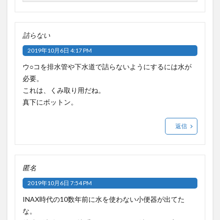
詰らない
2019年10月6日 4:17 PM
ウ○コを排水管や下水道で詰らないようにするには水が
必要。
これは、くみ取り用だね。
真下にボットン。
返信
匿名
2019年10月6日 7:54 PM
INAX時代の10数年前に水を使わない小便器が出てた
な。