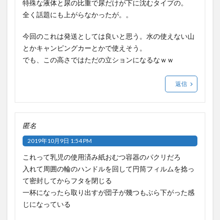
特殊な液体と尿の比重で尿だけが下に沈むタイプの。
全く話題にも上がらなかったが。。
今回のこれは発送としては良いと思う。水の使えない山
とかキャンピングカーとかで使えそう。
でも、この高さではただの立ションになるなｗｗ
返信
匿名
2019年10月9日 1:54 PM
これって乳児の使用済み紙おむつ容器のパクリだろ
入れて周囲の輪のハンドルを回して円筒フィルムを捻っ
て密封してからフタを閉じる
一杯になったら取り出すが団子が幾つもぶら下がった感
じになっている