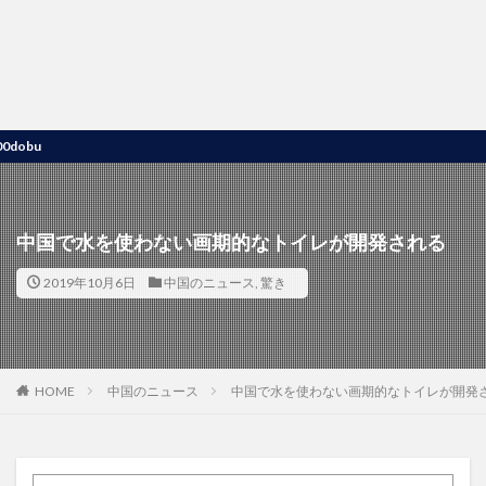
世
中国で水を使わない画期的なトイレが開発される
2019年10月6日
中国のニュース
,
驚き
HOME
中国のニュース
中国で水を使わない画期的なトイレが開発