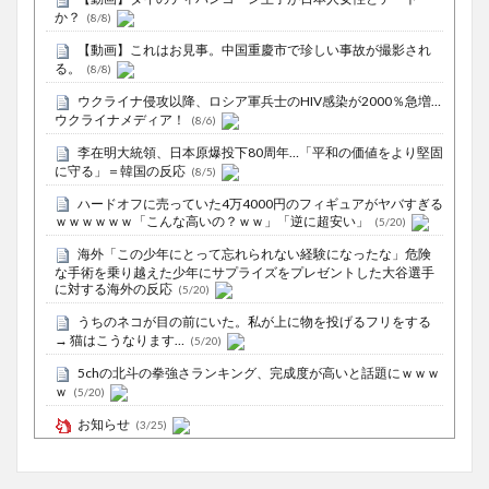
か？
(8/8)
【動画】これはお見事。中国重慶市で珍しい事故が撮影され
る。
(8/8)
ウクライナ侵攻以降、ロシア軍兵士のHIV感染が2000％急増…
ウクライナメディア！
(8/6)
李在明大統領、日本原爆投下80周年…「平和の価値をより堅固
に守る」＝韓国の反応
(8/5)
ハードオフに売っていた4万4000円のフィギュアがヤバすぎる
ｗｗｗｗｗｗ「こんな高いの？ｗｗ」「逆に超安い」
(5/20)
海外「この少年にとって忘れられない経験になったな」危険
な手術を乗り越えた少年にサプライズをプレゼントした大谷選手
に対する海外の反応
(5/20)
うちのネコが目の前にいた。私が上に物を投げるフリをする
→ 猫はこうなります…
(5/20)
5chの北斗の拳強さランキング、完成度が高いと話題にｗｗｗ
ｗ
(5/20)
お知らせ
(3/25)
お知らせ
(1/26)