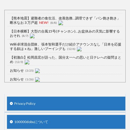
【熊本地震】避難者の食生活、改善急務…調理できず「パン飽き飽き」
断水なお３万戸超
NEW!
(8/8)
【日本横断】大型の台風15号(チャンホン)…お盆休みの天気に影響する
おそれ
(8/7)
W杯卓球混合団体、張本智和選手だけ紹介アナウンスなし「日本を応援
する奴はｘね」激しいブーイングも
(12/6)
【初激白】松岡昌宏が語った、国分太一への思いと日テレへの疑問まと
め
(12/3)
お知らせ
(3/25)
お知らせ
(1/26)
顔20点、体80点と評価されていた女子学生が男子学生らの性の捌け口に
される
(12/26)
【中国】処理水の問題化狙うも不発？ASEAN関連会合で賛同広がらず
Privacy Policy
(7/13)
【韓国】54.1％「IAEA報告書を信用しない」
(7/13)
100000dobuについて