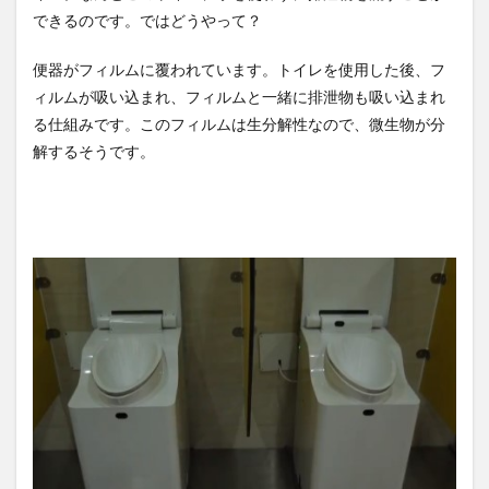
設計、16種類で増殖を確認…
思ったら野生の炊飯器で草
できるのです。ではどうやって？
米ス...
NEW!
ほか
(8/8)
(8/6)
5chの北斗の拳強さランキン
【Xの車窓から】整備士が2度
便器がフィルムに覆われています。トイレを使用した後、フ
グ、完成度が高いと話題にｗ
見する現場猫案件 ほか
ｗｗｗ
(5/20)
(7/31)
ィルムが吸い込まれ、フィルムと一緒に排泄物も吸い込まれ
金正恩「経済制裁、正直キツ
ハードオフに売っていた4万
る仕組みです。このフィルムは生分解性なので、微生物が分
いです・・・本当は核を使う
4000円のフィギュアがヤバす
解するそうです。
つもりな...
ぎる...
(5/20)
(5/20)
お知らせ
海外「この少年にとって忘れ
(3/25)
られない経験になったな」危
お知らせ
険な手術...
(1/26)
(5/20)
顔20点、体80点と評価されて
うちのネコが目の前にいた。
いた女子学生が男子学生らの
私が上に物を投げるフリをす
性の...
る → ...
(12/26)
(5/20)
【中国】パトカーの前で好演
韓国人「野球の天才大谷翔平
技www当たり屋やお煽り運転
がML2度目のサヨナラ爆発！4
など盛...
打数...
(3/1)
(5/20)
【GIF】JSのカンチョーワロタ
(5/20)
【愕然】白のクラウン俺氏、
高速道路左車線を制限速度で
Powered by livedoor 相互RSS
走った結...
(5/20)