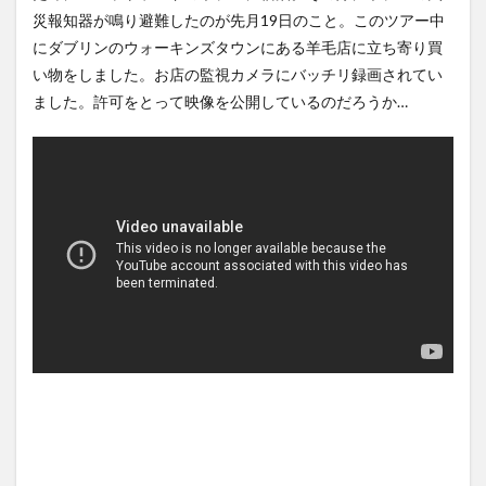
NEW!
ぎる...
(8/7)
(5/20)
災報知器が鳴り避難したのが先月19日のこと。このツアー中
インド、ロシアの第5世代戦闘
海外「この少年にとって忘れ
にダブリンのウォーキンズタウンにある羊毛店に立ち寄り買
機「Su-57」の購入を見送り
られない経験になったな」危
か...
NEW!
険な手術...
(8/7)
(5/20)
い物をしました。お店の監視カメラにバッチリ録画されてい
ました。許可をとって映像を公開しているのだろうか…
中居正広「俺が来たことは内
うちのネコが目の前にいた。
緒だべ」極秘で熊本でボラン
私が上に物を投げるフリをす
ティアを...
NEW!
る → ...
(8/7)
(5/20)
5chの北斗の拳強さランキン
韓国人「野球の天才大谷翔平
グ、完成度が高いと話題にｗ
がML2度目のサヨナラ爆発！4
ｗｗｗ
打数...
(5/20)
(5/20)
金正恩「経済制裁、正直キツ
【GIF】JSのカンチョーワロタ
いです・・・本当は核を使う
(5/20)
つもりな...
(5/20)
【愕然】白のクラウン俺氏、
お知らせ
高速道路左車線を制限速度で
(3/25)
走った結...
(5/20)
お知らせ
(1/26)
【中国】パトカーの前で好演
顔20点、体80点と評価されて
技www当たり屋やお煽り運転
いた女子学生が男子学生らの
など盛...
(3/1)
性の...
(12/26)
【あるある？】うわっ・・・
【中国】パトカーの前で好演
男性が一瞬で冷める女性の行
技www当たり屋やお煽り運転
動6選
(3/1)
など盛...
(3/1)
【怒報】撮影車を叩く当て逃