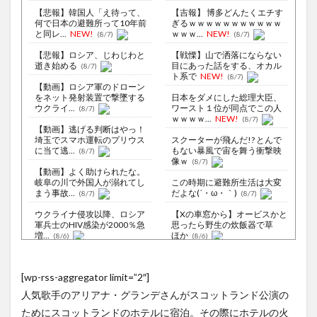
【悲報】韓国人「え待って、
【吉報】 博多どんたくエチす
何で日本の避難所って10年前
ぎるｗｗｗｗｗｗｗｗｗｗｗ
と同レ...
NEW!
ｗｗｗ...
NEW!
(8/7)
(8/7)
【悲報】ロシア、じわじわと
【戦慄】山で洒落にならない
逝き始める
目にあった話をする、オカル
(8/7)
ト系で
NEW!
(8/7)
【動画】ロシア軍のドローン
をネット発射装置で撃墜する
日本をダメにした総理大臣、
ウクライ...
ワースト１位が同点でこの人
(8/7)
ｗｗｗｗ...
NEW!
(8/7)
【動画】逃げる判断はやっ！
埼玉でスマホ運転のプリウス
スクーターが飛んだ!? とんで
に当て逃...
もない暴風で宙を舞う衝撃映
(8/7)
像ｗ
(8/7)
【動画】よく助けられたな。
岐阜の川で外国人が溺れてし
この時期に避難所生活は大変
まう事故...
だよな(´・ω・｀)
(8/7)
(8/7)
ウクライナ侵攻以降、ロシア
【Xの車窓から】オービスかと
軍兵士のHIV感染が2000％急
思ったら野生の炊飯器で草
増...
ほか
(8/6)
(8/6)
李在明大統領、日本原爆投下
【Xの車窓から】整備士が2度
80周年…「平和の価値をより
見する現場猫案件 ほか
[wp-rss-aggregator limit=”2″]
堅固に...
(8/5)
(7/31)
人気歌手のアリアナ・グランデさんがスコットランド公演の
【悲報】広末涼子さん、病気
ハードオフに売っていた4万
を患っていた模様・・・
4000円のフィギュアがヤバす
ためにスコットランドのホテルに宿泊。その際にホテルの火