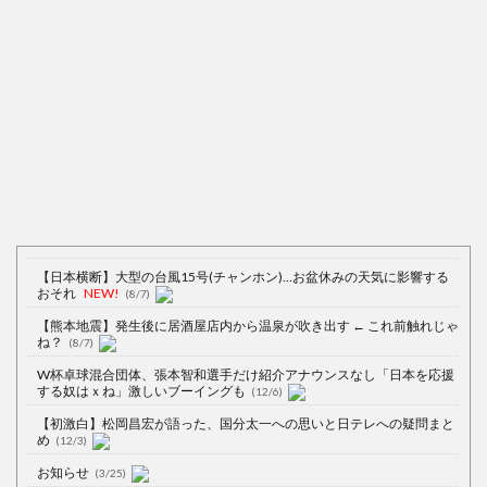
【日本横断】大型の台風15号(チャンホン)…お盆休みの天気に影響する
おそれ
NEW!
(8/7)
【熊本地震】発生後に居酒屋店内から温泉が吹き出す ← これ前触れじゃ
ね？
(8/7)
W杯卓球混合団体、張本智和選手だけ紹介アナウンスなし「日本を応援
する奴はｘね」激しいブーイングも
(12/6)
【初激白】松岡昌宏が語った、国分太一への思いと日テレへの疑問まと
め
(12/3)
お知らせ
(3/25)