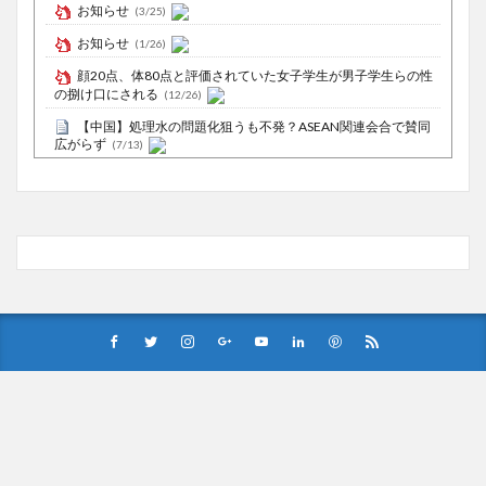
お知らせ
(3/25)
お知らせ
(1/26)
顔20点、体80点と評価されていた女子学生が男子学生らの性
の捌け口にされる
(12/26)
【中国】処理水の問題化狙うも不発？ASEAN関連会合で賛同
広がらず
(7/13)
Powered by livedoor 相互RSS