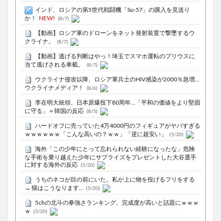
インド、ロシアの第5世代戦闘機「Su-57」の購入を見送り
か！
NEW!
(8/7)
【動画】ロシア軍のドローンをネット発射装置で撃墜するウ
クライナ。
(8/7)
【動画】逃げる判断はやっ！埼玉でスマホ運転のプリウスに
当て逃げされる車載。
(8/7)
ウクライナ侵攻以降、ロシア軍兵士のHIV感染が2000％急増…
ウクライナメディア！
(8/6)
李在明大統領、日本原爆投下80周年…「平和の価値をより堅固
に守る」＝韓国の反応
(8/5)
ハードオフに売っていた4万4000円のフィギュアがヤバすぎる
ｗｗｗｗｗｗ「こんな高いの？ｗｗ」「逆に超安い」
(5/20)
海外「この少年にとって忘れられない経験になったな」危険
な手術を乗り越えた少年にサプライズをプレゼントした大谷選手
に対する海外の反応
(5/20)
うちのネコが目の前にいた。私が上に物を投げるフリをする
→ 猫はこうなります…
(5/20)
5chの北斗の拳強さランキング、完成度が高いと話題にｗｗｗ
ｗ
(5/20)