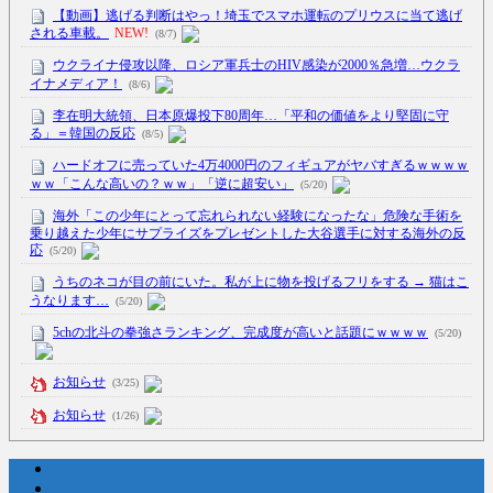
【動画】逃げる判断はやっ！埼玉でスマホ運転のプリウスに当て逃げ
される車載。
NEW!
(8/7)
ウクライナ侵攻以降、ロシア軍兵士のHIV感染が2000％急増…ウクラ
イナメディア！
(8/6)
李在明大統領、日本原爆投下80周年…「平和の価値をより堅固に守
る」＝韓国の反応
(8/5)
ハードオフに売っていた4万4000円のフィギュアがヤバすぎるｗｗｗｗ
ｗｗ「こんな高いの？ｗｗ」「逆に超安い」
(5/20)
海外「この少年にとって忘れられない経験になったな」危険な手術を
乗り越えた少年にサプライズをプレゼントした大谷選手に対する海外の反
応
(5/20)
うちのネコが目の前にいた。私が上に物を投げるフリをする → 猫はこ
うなります…
(5/20)
5chの北斗の拳強さランキング、完成度が高いと話題にｗｗｗｗ
(5/20)
お知らせ
(3/25)
お知らせ
(1/26)
顔20点、体80点と評価されていた女子学生が男子学生らの性の捌け口
にされる
(12/26)