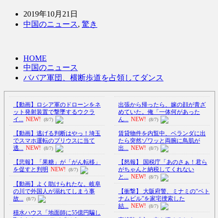
2019年10月21日
中国のニュース
,
驚き
HOME
中国のニュース
ババア軍団、横断歩道を占領してダンス
【動画】ロシア軍のドローンをネ
出張から帰ったら、嫁の顔が青ざ
ット発射装置で撃墜するウクラ
めていた。俺「一体何があった
イ...
NEW!
ん...
NEW!
(8/7)
(8/7)
【動画】逃げる判断はやっ！埼玉
賃貸物件を内覧中、ベランダに出
でスマホ運転のプリウスに当て
たら突然ゾワッと両腕に鳥肌が
逃...
NEW!
出...
NEW!
(8/7)
(8/7)
【悲報】「果糖」が「がん転移」
【怒報】 国税庁「あのさぁ！君ら
を促すと判明
NEW!
がちゃんと納税してくれない
(8/7)
と...
NEW!
(8/7)
【動画】よく助けられたな。岐阜
の川で外国人が溺れてしまう事
【衝撃】 大阪府警、ミナミの“ベト
故...
ナムビル”を家宅捜索した
(8/7)
結...
NEW!
(8/7)
積水ハウス「地面師に55億円騙し