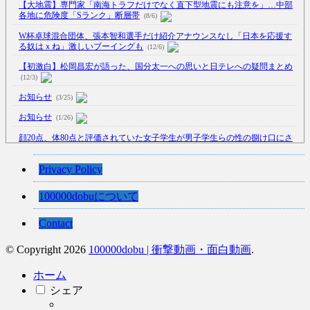
【大地震】専門家「南海トラフだけでなく直下型地震にも注意を」…中部
各地に危険度「Sランク」断層帯
(8/6)
W杯卓球混合団体、張本智和選手だけ紹介アナウンスなし「日本を応援す
る奴はｘね」激しいブーイングも
(12/6)
【初激白】松岡昌宏が語った、国分太一への思いと日テレへの疑問まとめ
(12/3)
お知らせ
(3/25)
お知らせ
(1/26)
顔20点、体80点と評価されていた女子学生が男子学生らの性の捌け口にさ
れる
(12/26)
【中国】処理水の問題化狙うも不発？ASEAN関連会合で賛同広がらず
Privacy Policy
(7/13)
100000dobuについて
【韓国】54.1％「IAEA報告書を信用しない」
(7/13)
Contact
© Copyright 2026
100000dobu | 衝撃動画・面白動画
.
Powered by livedoor 相互RSS
ホーム
シェア