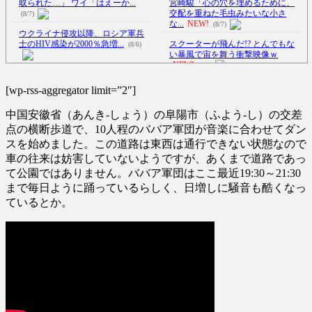
取られた…」 ワイ「はえーか...
宮崎駿「心の穴を埋めるために、
交配を重ねた毛虫みたいな小さ
(8/7)
な...
NEW!
(8/7)
ウクライナ侵攻以降、ロシア軍兵
士のHIV感染が2000％急増...
スクーターが飛んだ!? とんでもな
(8/6)
い暴風で宙を舞う衝撃映像ｗ
NEW!
(8/7)
李在明大統領、日本原爆投下80周
年…「平和の価値をより堅固に...
この時期に避難所生活は大変だよ
[wp-rss-aggregator limit=”2″]
な(´・ω・｀)
NEW!
(8/5)
(8/7)
中国安徽省（あんき-しょう）の阜陽市（ふよう-し）の交差
アメリカの終戦に立ちはだかる
【Xの車窓から】オービスかと思
壁、イスラエルはトランプ和平案
ったら野生の炊飯器で草 ほか
点の横断歩道で、10人程のババア軍団が音楽に合わせてダン
に...
NEW!
(8/7)
(8/6)
スを始めました。この道路は東西は通行できない状態なので
車の往来は妨害していないようですが、あくまで道路であっ
【恐怖】18歳で無期懲役になった
【Xの車窓から】整備士が2度見す
奴、怖い・・・
NEW!
る現場猫案件 ほか
(8/7)
(7/31)
て公園ではありません。ババア軍団はここ最近19:30～21:30
まで毎日ように踊っているらしく、日増しに騒音も酷くなっ
【悲報】仙台育英のマネージャ
ハードオフに売っていた4万4000円
ー、首をひねっただけでなぜかウ
のフィギュアがヤバすぎる...
(5/20)
ているとか。
イ...
NEW!
(8/7)
5chの北斗の拳強さランキング、完
海外「この少年にとって忘れられ
成度が高いと話題にｗｗｗｗ
ない経験になったな」危険な手
(5/20)
術...
(5/20)
金正恩「経済制裁、正直キツいで
うちのネコが目の前にいた。私が
す・・・本当は核を使うつもり
上に物を投げるフリをする → ...
な...
(5/20)
(5/20)
お知らせ
韓国人「野球の天才大谷翔平が