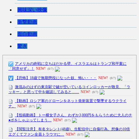
興味深い映像
衝撃動画
面白動画
驚き
アメリカの終戦に立ちはだかる壁、イスラエルはトランプ和平案に
「同意せず」！
NEW!
(8/7)
【恐怖】18歳で無期懲役になった奴、怖い・・・
NEW!
(8/7)
激混みのはずの東京駅で鍵が空いているコインロッカーが散見、「ラ
ッキー」と思って中を確認してみると……
NEW!
(8/7)
【動画】ロシア軍のドローンをネット発射装置で撃墜するウクライ
ナ。
NEW!
(8/7)
【投稿動画】 トー横女子さん、わずか3,000円をもらうために大人のチ
●ポをしゃぶってしまう…
NEW!
(8/7)
【閲覧注意】 有名タレント(48歳)、生配信中に自傷行為。想像の10倍
エグくてファン全員トラウマに…
NEW!
(8/7)