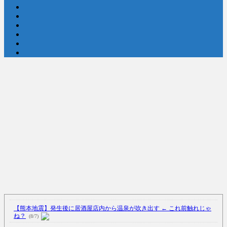
【中国】処理水の問題化狙うも不発？ASEAN関連会合で賛同広がらず
(7/13)
Powered by livedoor 相互RSS
【熊本地震】発生後に居酒屋店内から温泉が吹き出す ← これ前触れじゃ
ね？
(8/7)