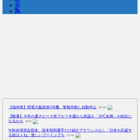
Powered by livedoor 相互RSS
【福井県】関電大飯原発3号機、警報作動し自動停止
(8/10)
【酷暑】今年の暑さピーク終了か？今週から気温も「30℃未満」が続出に
なるかも
(8/9)
W杯卓球混合団体、張本智和選手だけ紹介アナウンスなし「日本を応援す
る奴はｘね」激しいブーイングも
(12/6)