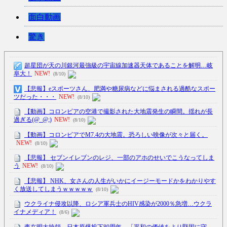
面白動画
驚き
超星団が天の川銀河最強級の宇宙線加速器天体であることを解明…岐
阜大！
NEW!
(8/10)
【悲報】eスポーツさん、肥満や糖尿病などに悩まされる過酷なスポー
ツだった・・・
NEW!
(8/10)
【動画】コロンビアの空港で撮影された大地震発生の瞬間。揺れが長
過ぎる(@_@;)
NEW!
(8/10)
【動画】コロンビアでM7.4の大地震。恐ろしい映像が次々と届く。
NEW!
(8/10)
【悲報】 セブンイレブンのレジ、一部のアホのせいでこうなってしま
う
NEW!
(8/10)
【悲報】 NHK、女さんの人生がいかにイージーモードかをわかりやす
く放送してしまうｗｗｗｗｗ
(8/10)
ウクライナ侵攻以降、ロシア軍兵士のHIV感染が2000％急増…ウクラ
イナメディア！
(8/6)
李在明大統領、日本原爆投下80周年…「平和の価値をより堅固に守