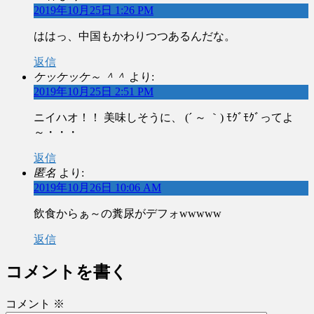
2019年10月25日 1:26 PM
ははっ、中国もかわりつつあるんだな。
返信
ケッケッケ～ ＾＾
より:
2019年10月25日 2:51 PM
ニイハオ！！ 美味しそうに、 (´ ～ ｀) ﾓｸﾞﾓｸﾞってよ
～・・・
返信
匿名
より:
2019年10月26日 10:06 AM
飲食からぁ～の糞尿がデフォwwwww
返信
コメントを書く
コメント
※