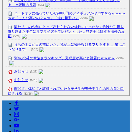
る」＝韓国の反応
(8/5)
ハードオフに売っていた4万4000円のフィギュアがヤバすぎるｗｗｗｗ
ｗｗ「こんな高いの？ｗｗ」「逆に超安い」
(5/20)
海外「この少年にとって忘れられない経験になったな」危険な手術を
乗り越えた少年にサプライズをプレゼントした大谷選手に対する海外の反
応
(5/20)
うちのネコが目の前にいた。私が上に物を投げるフリをする → 猫はこ
うなります…
(5/20)
5chの北斗の拳強さランキング、完成度が高いと話題にｗｗｗｗ
(5/20)
お知らせ
(3/25)
お知らせ
(1/26)
顔20点、体80点と評価されていた女子学生が男子学生らの性の捌け口
にされる
(12/26)
【中国】処理水の問題化狙うも不発？ASEAN関連会合で賛同広がらず
(7/13)