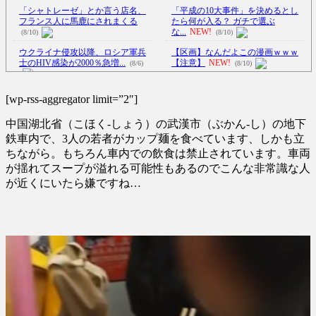
「シャトレーゼ」とか言う店名、
「平成の10大事件」を決めるとし
フランス人に馬鹿にされまくる
たら何が入る？ ガチで選ぶ
な...
NEW!
(8/10)
(8/10)
ウクライナ侵攻以降、ロシア軍兵
【区画】なんだよこの漫画ｗｗｗ
士のHIV感染が2000％急増...
【注意】
NEW!
(8/6)
(8/10)
【ｶﾜ(･∀･)ｲｲ!!】夕焼け雲と枯れ葉
李在明大統領、日本原爆投下80周
(8/10)
[wp-rss-aggregator limit=”2″]
年…「平和の価値をより堅固に...
【Xの車窓から】オービスかと思
(8/5)
中国湖北省（こほく-しょう）の武漢市（ぶかん-し）の地下
ったら野生の炊飯器で草 ほか
超星団が天の川銀河最強級の宇宙
(8/6)
鉄車内で、3人の若者がカップ麺を食べています、しかも立
線加速器天体であることを解
ちながら。もちろん車内での飲食は禁止されています。車両
【Xの車窓から】整備士が2度見す
明…...
NEW!
(8/10)
が揺れてスープが溢れる可能性もあるのでこんな非常識な人
る現場猫案件 ほか
(7/31)
【悲報】eスポーツさん、肥満や糖
が近くにいたら嫌ですね…
ハードオフに売っていた4万4000円
尿病などに悩まされる過酷な
のフィギュアがヤバすぎる...
ス...
NEW!
(5/20)
(8/10)
【悲報】弱男(49)、闇バイトすら適
海外「この少年にとって忘れられ
正なしと判断されて暴行
ない経験になったな」危険な手
さ...
NEW!
(8/10)
術...
(5/20)
5chの北斗の拳強さランキング、完
うちのネコが目の前にいた。私が
成度が高いと話題にｗｗｗｗ
(5/20)
上に物を投げるフリをする → ...
(5/20)
金正恩「経済制裁、正直キツいで
韓国人「野球の天才大谷翔平が
す・・・本当は核を使うつもり