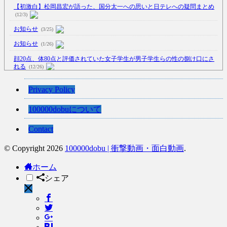
【初激白】松岡昌宏が語った、国分太一への思いと日テレへの疑問まとめ
(12/3)
お知らせ
(3/25)
お知らせ
(1/26)
顔20点、体80点と評価されていた女子学生が男子学生らの性の捌け口にさ
れる
(12/26)
【中国】処理水の問題化狙うも不発？ASEAN関連会合で賛同広がらず
Privacy Policy
(7/13)
【韓国】54.1％「IAEA報告書を信用しない」
(7/13)
100000dobuについて
Contact
© Copyright 2026
100000dobu | 衝撃動画・面白動画
.
Powered by livedoor 相互RSS
ホーム
シェア