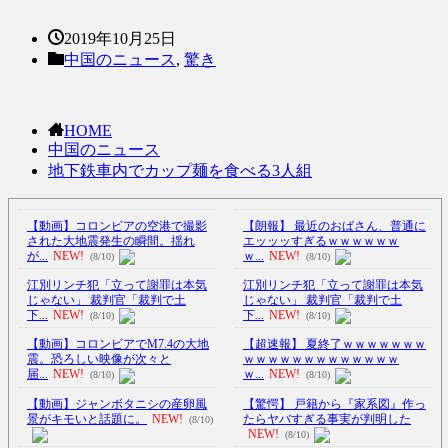
2019年10月25日
中国のニュース
,
驚き
HOME
中国のニュース
地下鉄車内でカップ麺を食べる3人組
【動画】コロンビアの空港で撮影
【朗報】 最近のおばさん、普通に
された大地震発生の瞬間。揺れ
エッッッすぎるｗｗｗｗｗｗ
が...
NEW!
ｗ...
NEW!
(8/10)
(8/10)
江別リンチ犯「立って謝罪は本気
江別リンチ犯「立って謝罪は本気
じゃない」 裁判官「裁判で土
じゃない」 裁判官「裁判で土
下...
NEW!
下...
NEW!
(8/10)
(8/10)
【動画】コロンビアでM7.4の大地
【超速報】 夏終了ｗｗｗｗｗｗｗ
震。恐ろしい映像が次々と
ｗｗｗｗｗｗｗｗｗｗｗｗｗ
届...
NEW!
ｗ...
NEW!
(8/10)
(8/10)
【動画】ジャンボタニシの産卵風
【驚愕】 戸籍から『家系図』作っ
景がキモいと話題に。
NEW!
たらヤバすぎる事実が判明した
(8/10)
NEW!
(8/10)