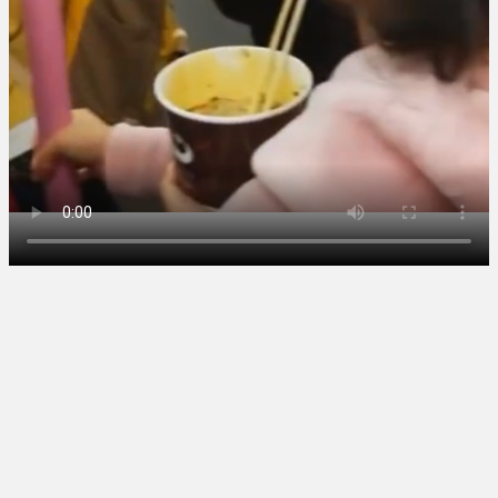
ML2度目のサヨナラ爆発！4打数...
な...
(5/20)
(5/20)
お知らせ
(3/25)
【GIF】JSのカンチョーワロタ
お知らせ
(1/26)
(5/20)
顔20点、体80点と評価されていた
【愕然】白のクラウン俺氏、高速
女子学生が男子学生らの性の...
道路左車線を制限速度で走った
結...
(12/26)
(5/20)
【中国】パトカーの前で好演技
【中国】パトカーの前で好演技
www当たり屋やお煽り運転など
www当たり屋やお煽り運転など
盛...
盛...
(3/1)
(3/1)
【あるある？】うわっ・・・男性
が一瞬で冷める女性の行動6選
(3/1)
【怒報】撮影車を叩く当て逃げ老
害を追跡！警察も出動する騒ぎに
Powered by livedoor 相互
(3/1)
RSS
【動画】ウクライナ中部でとんで
もない大爆発が撮影される。
(2/28)