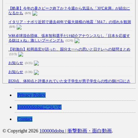
【酷暑】今年の暑さピーク終了か？今週から気温も「30℃未満」が続出に
なるかも
(8/9)
イタリア・ナポリ近郊で過去40年で最大規模の地震「M4.7」の揺れを観測
(8/8)
W杯卓球混合団体、張本智和選手だけ紹介アナウンスなし「日本を応援す
る奴はｘね」激しいブーイングも
(12/6)
【初激白】松岡昌宏が語った、国分太一への思いと日テレへの疑問まとめ
(12/3)
お知らせ
(3/25)
お知らせ
(1/26)
顔20点、体80点と評価されていた女子学生が男子学生らの性の捌け口にさ
れる
(12/26)
【中国】処理水の問題化狙うも不発？ASEAN関連会合で賛同広がらず
Privacy Policy
(7/13)
100000dobuについて
【韓国】54.1％「IAEA報告書を信用しない」
(7/13)
Contact
© Copyright 2026
100000dobu | 衝撃動画・面白動画
.