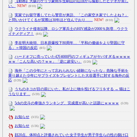
【動画】大阪のゲリラ豪雨を生駒山の山頂から撮影したビデオが美し
い。
NEW!
(8/10)
実家でお留守番してたら警官が来訪、「この家空き家でしたよね？」
と問いかけてくるが実際は30年ほど住んでおり……
NEW!
(8/10)
ウクライナ侵攻以降、ロシア軍兵士のHIV感染が2000％急増…ウクラ
イナメディア！
(8/6)
李在明大統領、日本原爆投下80周年…「平和の価値をより堅固に守
る」＝韓国の反応
(8/5)
ハードオフに売っていた4万4000円のフィギュアがヤバすぎるｗｗｗｗ
ｗｗ「こんな高いの？ｗｗ」「逆に超安い」
(5/20)
海外「この少年にとって忘れられない経験になったな」危険な手術を
乗り越えた少年にサプライズをプレゼントした大谷選手に対する海外の反
応
(5/20)
うちのネコが目の前にいた。私が上に物を投げるフリをする → 猫はこ
うなります…
(5/20)
5chの北斗の拳強さランキング、完成度が高いと話題にｗｗｗｗ
(5/20)
お知らせ
(3/25)
お知らせ
(1/26)
顔20点、体80点と評価されていた女子学生が男子学生らの性の捌け口