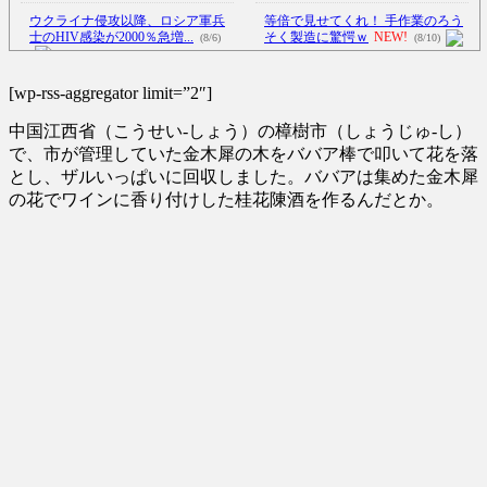
ウクライナ侵攻以降、ロシア軍兵
等倍で見せてくれ！ 手作業のろう
士のHIV感染が2000％急増...
そく製造に驚愕ｗ
NEW!
(8/6)
(8/10)
【Xの車窓から】オービスかと思
李在明大統領、日本原爆投下80周
ったら野生の炊飯器で草 ほか
[wp-rss-aggregator limit=”2″]
年…「平和の価値をより堅固に...
(8/6)
(8/5)
中国江西省（こうせい-しょう）の樟樹市（しょうじゅ-し）
【Xの車窓から】整備士が2度見す
「ああァ、だまされちゃった。今
る現場猫案件 ほか
(7/31)
で、市が管理していた金木犀の木をババア棒で叩いて花を落
度生れる時はアメリカへ生れる
とし、ザルいっぱいに回収しました。ババアは集めた金木犀
ハードオフに売っていた4万4000円
ぞ...
NEW!
(8/10)
の花でワインに香り付けした桂花陳酒を作るんだとか。
のフィギュアがヤバすぎる...
(5/20)
【悲報】長瀬智也さんぶっ壊れる
→利きタイヤを始めてしまうｗ
海外「この少年にとって忘れられ
ｗ...
NEW!
(8/10)
ない経験になったな」危険な手
【衝撃映像】サッカー選手さん、
術...
(5/20)
突然サッカーで投身自殺してし
うちのネコが目の前にいた。私が
ま...
NEW!
(8/10)
上に物を投げるフリをする → ...
5chの北斗の拳強さランキング、完
(5/20)
成度が高いと話題にｗｗｗｗ
(5/20)
韓国人「野球の天才大谷翔平が
ML2度目のサヨナラ爆発！4打数...
金正恩「経済制裁、正直キツいで
(5/20)
す・・・本当は核を使うつもり
【GIF】JSのカンチョーワロタ
な...
(5/20)
(5/20)
お知らせ
(3/25)