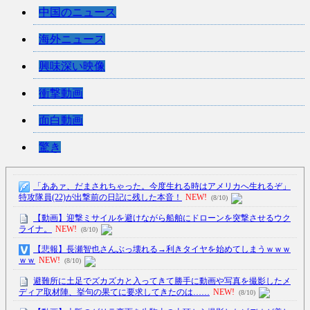
中国のニュース
海外ニュース
興味深い映像
衝撃動画
面白動画
驚き
「ああァ、だまされちゃった。今度生れる時はアメリカへ生れるぞ」
特攻隊員(22)が出撃前の日記に残した本音！
NEW!
(8/10)
【動画】迎撃ミサイルを避けながら船舶にドローンを突撃させるウク
ライナ。
NEW!
(8/10)
【悲報】長瀬智也さんぶっ壊れる→利きタイヤを始めてしまうｗｗｗ
ｗｗ
NEW!
(8/10)
避難所に土足でズカズカと入ってきて勝手に動画や写真を撮影したメ
ディア取材陣、挙句の果てに要求してきたのは……
NEW!
(8/10)