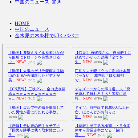
中国のニュース
,
驚き
HOME
中国のニュース
金木犀の木を棒で叩くババア
【動画】迎撃ミサイルを避けなが
【仰天】 石破茂さん、自民若手に
ら船舶にドローンを突撃させる
舐めてかかった結果「全てを
ウ...
NEW!
失...
NEW!
(8/10)
(8/10)
【動画】大阪のゲリラ豪雨を生駒
江別リンチ犯「立って謝罪は本気
山の山頂から撮影したビデオが
じゃない」 裁判官「ほな裁判
美...
NEW!
で...
NEW!
(8/10)
(8/10)
【CN悲報】三峡ダム、全力放水開
ディズニーからの帰り道。夫「息
始ｗｗｗｗｗｗｗｗｗｗｗｗ
子連れて離れろ！あと警察に通
ｗ...
NEW!
報...
NEW!
(8/10)
(8/10)
【動画】ゴルフ中の嵐を撮影して
ドイツ、熱中症で10,000人以上死
いた男性が雷に打たれる事故。
亡、ほとんどがお前らと
同...
NEW!
(8/10)
(8/10)
【悲報】テレ東の若手女子アナ
【悲報】民主党政権期、トヨタ本
「国民が勝手に我々取材陣にカメ
体すら営業赤字になる「超円
ラ...
高」...
NEW!
(8/9)
(8/10)