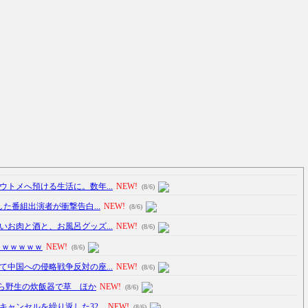
トメへ預ける生活に。数年...
NEW!
(8/6)
た番組出演者が衝撃告白...
NEW!
(8/6)
お肉と酒と、お風呂グッズ...
NEW!
(8/6)
ｗｗｗｗｗｗ
NEW!
(8/6)
中国への侵略戦争反対の座...
NEW!
(8/6)
ら野生の炊飯器で草 ほか
NEW!
(8/6)
ャンセルを繰り返した32...
NEW!
(8/6)