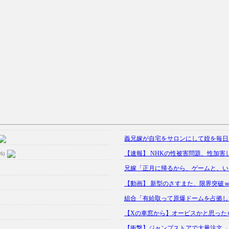
義兄嫁が自宅をサロンにして姪を毎日ウ
【速報】 NHKの性被害問題、性加害し
/6)
兄嫁「正月に帰るから、ゲームと、いい
【動画】 新型のさすまた、限界突破
組合「有給取って原爆ドームを占拠して
【Xの車窓から】オービスかと思った
【衝撃】ジャンプストアで大量注文→キ