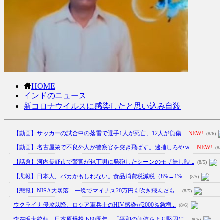
HOME
インドのニュース
新コロナウイルスに感染したと思い込み自殺
【動画】サッカーの試合中の落雷で選手1人が死亡、12人が負傷...
NEW!
(8/6)
【動画】名古屋栄で不良外人が警察官を突き飛ばす。逮捕しろやｗ...
NEW!
(8
【話題】河内長野市で警官が包丁男に発砲したシーンのモザ無し映...
(8/5)
【悲報】日本人、バカかもしれない。食品消費税減税（8%→1%...
(8/5)
【悲報】NISA大暴落 一晩でマイナス20万円も吹き飛んだも...
(8/5)
ウクライナ侵攻以降、ロシア軍兵士のHIV感染が2000％急増...
(8/6)
李在明大統領、日本原爆投下80周年…「平和の価値をより堅固に...
(8/5)