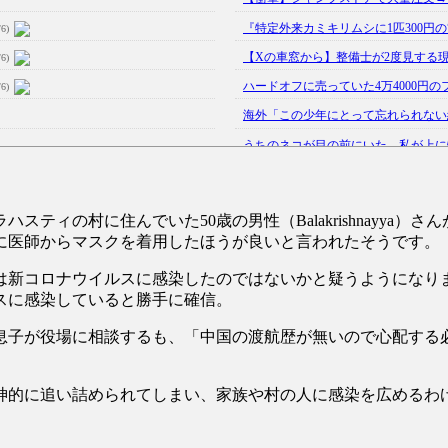
『特定外来カミキリムシに1匹300円の
/6)
【Xの車窓から】整備士が2度見する
/6)
ハードオフに売っていた4万4000円の
/6)
海外「この少年にとって忘れられない経
うちのネコが目の前にいた。私が上に物を
韓国人「野球の天才大谷翔平がML2度目
【GIF】JSのカンチョーワロタ
(5/20)
ティの村に住んでいた50歳の男性（Balakrishnayya）
【愕然】白のクラウン俺氏、高速道路左
に医師からマスクを着用したほうが良いと言われたそうです。
【中国】パトカーの前で好演技www当
は新コロナウイルスに感染したのではないかと疑うようになり
【あるある？】うわっ・・・男性が一
スに感染していると勝手に確信。
【怒報】撮影車を叩く当て逃げ老害を
息子が役場に相談するも、「中国の渡航歴が無いので心配する
【動画】ウクライナ中部でとんでもな
。
神的に追い詰められてしまい、家族や村の人に感染を広めるわけ