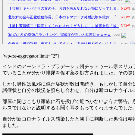
【悲報】キャバクラの女の子、お肉を噛み切れない顎になってしま...
NEW!
(8
北朝鮮の金与正党総務部長、日本のトマホーク発射試験を批判…「...
NEW!
(8
【謎】斉藤慎二「同意してくれたよね？どうして…」被害女性「彼...
NEW!
(8
5chの北斗の拳強さランキング、完成度が高いと話題にｗｗｗｗ
(5/20)
金正恩「経済制裁、正直キツいです・・・本当は核を使うつもりな...
(5/20)
お知らせ
(3/25)
[wp-rss-aggregator limit=”2″]
お知らせ
(1/26)
インドのアーンドラ・プラデーシュ州チットゥール県スリカラハス
顔20点、体80点と評価されていた女子学生が男子学生らの性の...
(12/26)
ていることが分かり排尿を促す薬を処方されました。その際
【中国】パトカーの前で好演技www当たり屋やお煽り運転など盛...
(3/1)
しかし男性は風邪に似た症状が数日間続き、もしかして自分
諸症状と自分の状況を照らし合わせ、自分は新コロナウイル
部屋に閉じこもり家族に石を投げて近づかないように警告。
ルスではないと説明するも聞く耳をもってくれませんでした
Powered by livedoor 相互RSS
自分が新コロナウイルス感染したと勝手に判断した男性は精
ました。