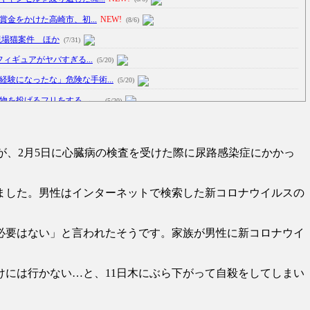
賞金をかけた高崎市、初...
NEW!
(8/6)
現場猫案件 ほか
(7/31)
フィギュアがヤバすぎる...
(5/20)
験になったな」危険な手術...
(5/20)
投げるフリをする → ...
(5/20)
のサヨナラ爆発！4打数...
(5/20)
さんが、2月5日に心臓病の検査を受けた際に尿路感染症にかかっ
車線を制限速度で走った結...
(5/20)
たり屋やお煽り運転など盛...
(3/1)
ました。男性はインターネットで検索した新コロナウイルスの
瞬で冷める女性の行動6選
(3/1)
追跡！警察も出動する騒ぎに
(3/1)
必要はない」と言われたそうです。家族が男性に新コロナウイ
い大爆発が撮影される。
(2/28)
には行かない…と、11日木にぶら下がって自殺をしてしまい