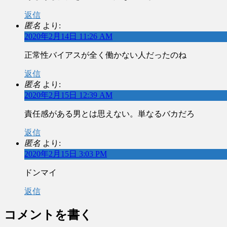
返信
匿名
より:
2020年2月14日 11:26 AM
正常性バイアスが全く働かない人だったのね
返信
匿名
より:
2020年2月15日 12:39 AM
責任感がある男とは思えない。単なるバカだろ
返信
匿名
より:
2020年2月15日 3:03 PM
ドンマイ
返信
コメントを書く