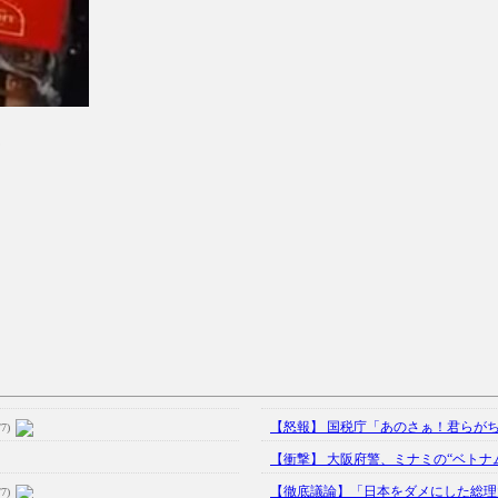
！
【怒報】 国税庁「あのさぁ！君らがち
/7)
【衝撃】 大阪府警、ミナミの“ベトナム
【徹底議論】「日本をダメにした総理
/7)