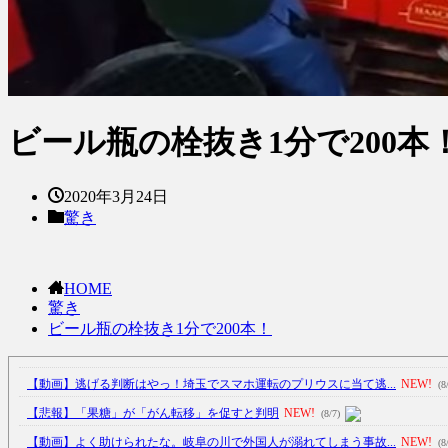
ビール瓶の栓抜き1分で200本
2020年3月24日
驚き
HOME
驚き
ビール瓶の栓抜き1分で200本！
【動画】逃げる判断はやっ！埼玉でスマホ運転のプリウスに当て逃...
NEW!
(8
【悲報】「果糖」が「がん転移」を促すと判明
NEW!
(8/7)
【動画】よく助けられたな。岐阜の川で外国人が溺れてしまう事故...
NEW!
(8