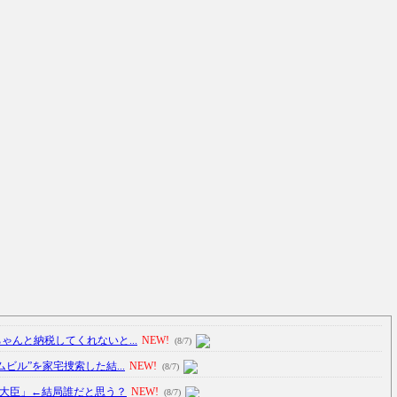
ゃんと納税してくれないと...
NEW!
(8/7)
ビル”を家宅捜索した結...
NEW!
(8/7)
大臣」←結局誰だと思う？
NEW!
(8/7)