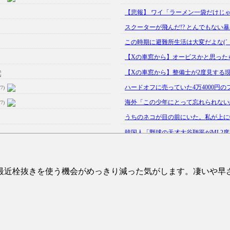
【悲報】 ワイ「ラーメン一袋だけじゃ
スクーターが飛んだ!? とんでもない
この時期に避難所生活は大変だよな(´・
【Xの車窓から】オービスかと思った
【Xの車窓から】整備士が2度見する
ハードオフに売っていた4万4000円の
/7)
海外「この少年にとって忘れられない経
/7)
うちのネコが目の前にいた。私が上に物を
韓国人「野球の天才大谷翔平がML2度目
【GIF】JSのカンチョーワロタ
(5/20)
【愕然】白のクラウン俺氏、高速道路左
。最近栓抜きを使う機会がめっきり減った気がします。凄いや早さ
【中国】パトカーの前で好演技www当
【あるある？】うわっ・・・男性が一
【怒報】撮影車を叩く当て逃げ老害を
【動画】ウクライナ中部でとんでもな