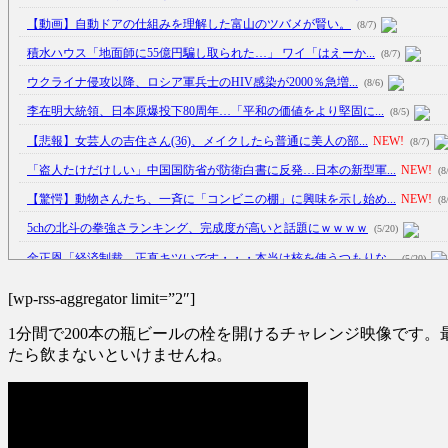
【動画】自動ドアの仕組みを理解した富山のツバメが賢い。
(8/7)
積水ハウス「地面師に55億円騙し取られた…」 ワイ「はえーか...
(8/7)
ウクライナ侵攻以降、ロシア軍兵士のHIV感染が2000％急増...
(8/6)
李在明大統領、日本原爆投下80周年…「平和の価値をより堅固に...
(8/5)
【悲報】女芸人の吉住さん(36)、メイクしたら普通に美人の部...
NEW!
(8/7)
「盗人たけだけしい」中国国防省が防衛白書に反発…日本の新型軍...
NEW!
(8
【驚愕】動物さんたち、一斉に「コンビニの棚」に興味を示し始め...
NEW!
(8
5chの北斗の拳強さランキング、完成度が高いと話題にｗｗｗｗ
(5/20)
金正恩「経済制裁、正直キツいです・・・本当は核を使うつもりな...
(5/20)
お知らせ
(3/25)
[wp-rss-aggregator limit=”2″]
お知らせ
(1/26)
1分間で200本の瓶ビールの栓を開けるチャレンジ映像です
顔20点、体80点と評価されていた女子学生が男子学生らの性の...
(12/26)
たら飲まないといけませんね。
【中国】パトカーの前で好演技www当たり屋やお煽り運転など盛...
(3/1)