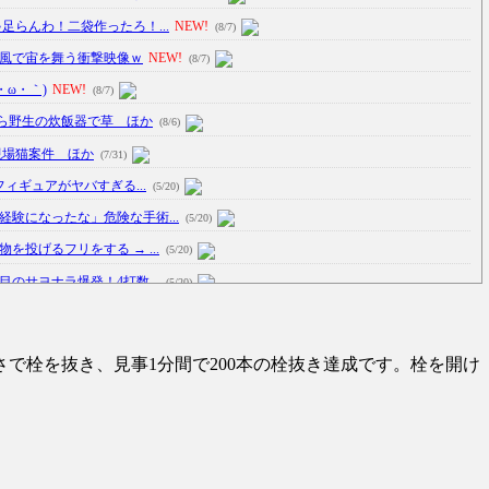
足らんわ！二袋作ったろ！...
NEW!
(8/7)
暴風で宙を舞う衝撃映像ｗ
NEW!
(8/7)
ω・｀)
NEW!
(8/7)
ら野生の炊飯器で草 ほか
(8/6)
現場猫案件 ほか
(7/31)
フィギュアがヤバすぎる...
(5/20)
験になったな」危険な手術...
(5/20)
投げるフリをする → ...
(5/20)
のサヨナラ爆発！4打数...
(5/20)
車線を制限速度で走った結...
(5/20)
で栓を抜き、見事1分間で200本の栓抜き達成です。栓を開け
たり屋やお煽り運転など盛...
(3/1)
瞬で冷める女性の行動6選
(3/1)
追跡！警察も出動する騒ぎに
(3/1)
い大爆発が撮影される。
(2/28)