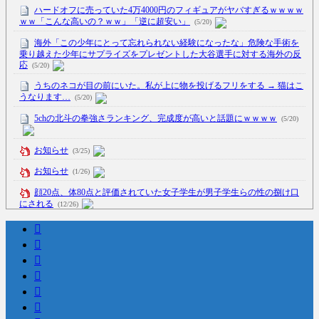
ハードオフに売っていた4万4000円のフィギュアがヤバすぎるｗｗｗｗ
ｗｗ「こんな高いの？ｗｗ」「逆に超安い」
(5/20)
海外「この少年にとって忘れられない経験になったな」危険な手術を
乗り越えた少年にサプライズをプレゼントした大谷選手に対する海外の反
応
(5/20)
うちのネコが目の前にいた。私が上に物を投げるフリをする → 猫はこ
うなります…
(5/20)
5chの北斗の拳強さランキング、完成度が高いと話題にｗｗｗｗ
(5/20)
お知らせ
(3/25)
お知らせ
(1/26)
顔20点、体80点と評価されていた女子学生が男子学生らの性の捌け口
にされる
(12/26)
【中国】処理水の問題化狙うも不発？ASEAN関連会合で賛同広がらず
(7/13)
Powered by livedoor 相互RSS