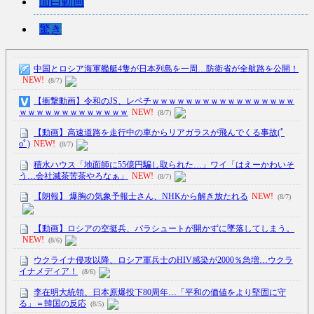
面白動画
驚き
中国とロシア海軍艦艇4隻が日本列島を一周…防衛省が全航路を公開！
NEW!
(8/7)
【衝撃動画】令和のJS、レベチｗｗｗｗｗｗｗｗｗｗｗｗｗｗｗｗｗ
ｗｗｗｗｗｗｗｗｗｗｗｗｗ
NEW!
(8/7)
【動画】高速道路を走行中の車からリアガラスが飛んでくる事故(ﾟ
oﾟ)
NEW!
(8/7)
積水ハウス「地面師に55億円騙し取られた…」ワイ「はえーかわいそ
う…会社滅茶苦茶やろなぁ」
NEW!
(8/7)
【朗報】 爆胸の気象予報士さん、NHKから解き放たれる
NEW!
(8/7)
【動画】ロシアの空挺兵、パラシュートが開かずに墜落してしまう。
NEW!
(8/6)
ウクライナ侵攻以降、ロシア軍兵士のHIV感染が2000％急増…ウクラ
イナメディア！
(8/6)
李在明大統領、日本原爆投下80周年…「平和の価値をより堅固に守
る」＝韓国の反応
(8/5)