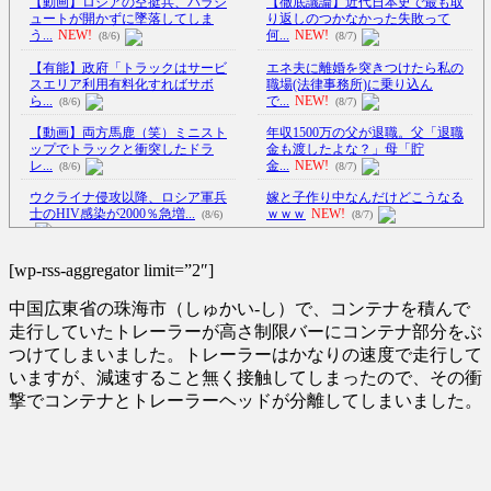
【動画】ロシアの空挺兵、パラシ
【徹底議論】近代日本史で最も取
ュートが開かずに墜落してしま
り返しのつかなかった失敗って
う...
NEW!
何...
NEW!
(8/6)
(8/7)
【有能】政府「トラックはサービ
エネ夫に離婚を突きつけたら私の
スエリア利用有料化すればサボ
職場(法律事務所)に乗り込ん
ら...
で...
NEW!
(8/6)
(8/7)
【動画】両方馬鹿（笑）ミニスト
年収1500万の父が退職。父「退職
ップでトラックと衝突したドラ
金も渡したよな？」母「貯
レ...
金...
NEW!
(8/6)
(8/7)
ウクライナ侵攻以降、ロシア軍兵
嫁と子作り中なんだけどこうなる
士のHIV感染が2000％急増...
ｗｗｗ
NEW!
(8/6)
(8/7)
ワンコかと思ったらネコ!? 脳が完
李在明大統領、日本原爆投下80周
全にバグるｗ
NEW!
(8/7)
[wp-rss-aggregator limit=”2″]
年…「平和の価値をより堅固に...
【Xの車窓から】オービスかと思
(8/5)
中国広東省の珠海市（しゅかい-し）で、コンテナを積んで
ったら野生の炊飯器で草 ほか
中国とロシア海軍艦艇4隻が日本列
(8/6)
走行していたトレーラーが高さ制限バーにコンテナ部分をぶ
島を一周…防衛省が全航路を
つけてしまいました。トレーラーはかなりの速度で走行して
【Xの車窓から】整備士が2度見す
公...
NEW!
(8/7)
いますが、減速すること無く接触してしまったので、その衝
る現場猫案件 ほか
(7/31)
【衝撃動画】令和のJS、レベチｗ
撃でコンテナとトレーラーヘッドが分離してしまいました。
ハードオフに売っていた4万4000円
ｗｗｗｗｗｗｗｗｗｗｗｗｗ
のフィギュアがヤバすぎる...
ｗ...
NEW!
(5/20)
(8/7)
【超悲報】明日花キララさん、専
海外「この少年にとって忘れられ
門家からあまりにも非情な一言
ない経験になったな」危険な手
を...
NEW!
(8/7)