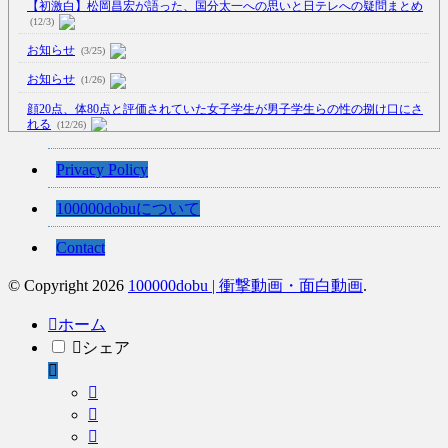
【初激白】松岡昌宏が語った、国分太一への思いと日テレへの疑問まとめ
(12/3)
お知らせ
(3/25)
お知らせ
(1/26)
顔20点、体80点と評価されていた女子学生が男子学生らの性の捌け口にさ
れる
(12/26)
【中国】処理水の問題化狙うも不発？ASEAN関連会合で賛同広がらず
Privacy Policy
(7/13)
【韓国】54.1％「IAEA報告書を信用しない」
(7/13)
100000dobuについて
Contact
© Copyright 2026
100000dobu | 衝撃動画・面白動画
.
Powered by livedoor 相互RSS
ホーム
シェア