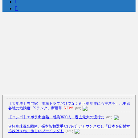
【大地震】専門家「南海トラフだけでなく直下型地震にも注意を」…中部
各地に危険度「Sランク」断層帯
NEW!
(8/6)
【コンゴ】エボラ出血熱、感染3600人…過去最大の流行に
(8/6)
W杯卓球混合団体、張本智和選手だけ紹介アナウンスなし「日本を応援す
る奴はｘね」激しいブーイングも
(12/6)