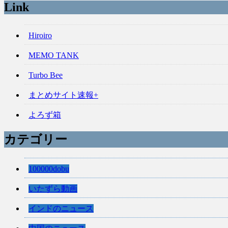
Link
Hiroiro
MEMO TANK
Turbo Bee
まとめサイト速報+
よろず箱
カテゴリー
100000dobu
いたずら動画
インドのニュース