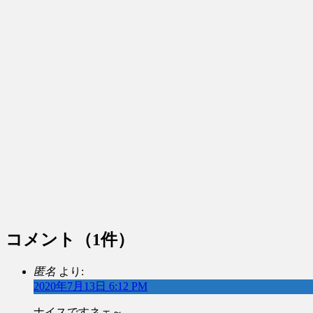
コメント
（1件）
匿名
より:
2020年7月13日 6:12 PM
ナイスですネェ～