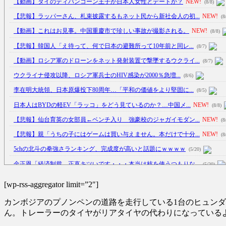
【動画】タイのティパンコーン王子が日本人女性とデートか？
NEW!
(8/8)
【悲報】ラッパーさん、札束披露するもネット民から新社会人の初...
NEW!
(8
【動画】これはお見事。中国重慶市で珍しい事故が撮影される。
NEW!
(8/8)
【悲報】韓国人「え待って、何で日本の避難所って10年前と同レ...
(8/7)
【動画】ロシア軍のドローンをネット発射装置で撃墜するウクライ...
(8/7)
ウクライナ侵攻以降、ロシア軍兵士のHIV感染が2000％急増...
(8/6)
李在明大統領、日本原爆投下80周年…「平和の価値をより堅固に...
(8/5)
日本人はBYDの軽EV「ラッコ」をどう見ているのか？…中国メ...
NEW!
(8/8)
【悲報】仙台育英の女部員←ベンチ入り 強豪校のジャガイモダン...
NEW!
(8
【悲報】親「うちの子にはゲームは買い与えません。本だけで十分...
NEW!
(8
5chの北斗の拳強さランキング、完成度が高いと話題にｗｗｗｗ
(5/20)
金正恩「経済制裁、正直キツいです・・・本当は核を使うつもりな...
(5/20)
お知らせ
(3/25)
[wp-rss-aggregator limit=”2″]
お知らせ
(1/26)
カンボジアのプノンペンの道路を走行している1台のヒュン
顔20点、体80点と評価されていた女子学生が男子学生らの性の...
(12/26)
ん。トレーラーのタイヤがリアタイヤの代わりになっている
【中国】パトカーの前で好演技www当たり屋やお煽り運転など盛...
(3/1)