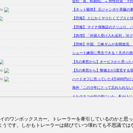
会社「君、転勤ね」→ 男性社員「それ
【ネット騒然】 元ジャンポケ斉藤の妻、
/8)
【悲報】 とにかくヤりたくてブスと付
【悲報】 マイナ保険証のクソぶり、
【急増】「外国人受け入れ反対」56.3％
【恐怖】中国、三峡ダムが全開放流。
シュート練習に専念できる！天才の発想で
【Xの車窓から】オービスかと思った
【Xの車窓から】整備士が2度見する
/8)
ハードオフに売っていた4万4000円の
/8)
海外「この少年にとって忘れられない経
うちのネコが目の前にいた。私が上に物を
韓国人「野球の天才大谷翔平がML2度目
【GIF】JSのカンチョーワロタ
(5/20)
ダイのワンボックスカー。トレーラーを牽引しているのかと思
【愕然】白のクラウン俺氏、高速道路左
ようです。しかもトレーラーは錆びていつ壊れても不思議では
【中国】パトカーの前で好演技www当