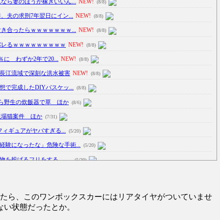
なら妻のほうが稼ぎいいん...
NEW!
(8/8)
夫の求刑7年翌日にイン...
NEW!
(8/8)
き合ったらｗｗｗｗｗｗｗ...
NEW!
(8/8)
バレるｗｗｗｗｗｗｗｗｗ
NEW!
(8/8)
に わずか2年で20...
NEW!
(8/8)
長江流域で深刻な洪水被害
NEW!
(8/8)
完成したDIYバスケッ...
(8/8)
ら野生の炊飯器で草 ほか
(8/6)
現場猫案件 ほか
(7/31)
フィギュアがヤバすぎる...
(5/20)
験になったな」危険な手術...
(5/20)
投げるフリをする → ...
(5/20)
のサヨナラ爆発！4打数...
(5/20)
ったら、このワンボックスカーにはリアタイヤがついていませ
車線を制限速度で走った結...
(5/20)
ない状態だったとか。
たり屋やお煽り運転など盛...
(3/1)