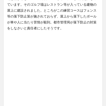
NEW!
(8/6)
(7/31)
ています。そのゴルフ場はレストラン等が入っている建物の
【悲報】クロちゃん、とち狂
ハードオフに売っていた4万
屋上に建設されました。ところがこの練習コースはフェンス
ったツイートをする
NEW!
4000円のフィギュアがヤバす
ぎる...
(8/6)
(5/20)
等の落下防止策が施されておらず、屋上から落下したボール
が車や人に当たり苦情が殺到。都市管理局が落下防止の対策
【動画】中国女さん、日本の
海外「この少年にとって忘れ
警察官をケルナグールｗｗｗ
られない経験になったな」危
をしなさいと責任者にしたそうです。
ｗｗｗｗ...
NEW!
険な手術...
(8/6)
(5/20)
5chの北斗の拳強さランキン
うちのネコが目の前にいた。
グ、完成度が高いと話題にｗ
私が上に物を投げるフリをす
ｗｗｗ
る → ...
(5/20)
(5/20)
金正恩「経済制裁、正直キツ
韓国人「野球の天才大谷翔平
いです・・・本当は核を使う
がML2度目のサヨナラ爆発！4
つもりな...
打数...
(5/20)
(5/20)
お知らせ
【GIF】JSのカンチョーワロタ
(3/25)
(5/20)
お知らせ
(1/26)
【愕然】白のクラウン俺氏、
顔20点、体80点と評価されて
高速道路左車線を制限速度で
いた女子学生が男子学生らの
走った結...
(5/20)
性の...
(12/26)
【中国】パトカーの前で好演
【中国】パトカーの前で好演
技www当たり屋やお煽り運転
技www当たり屋やお煽り運転
など盛...
(3/1)
など盛...
(3/1)
【あるある？】うわっ・・・