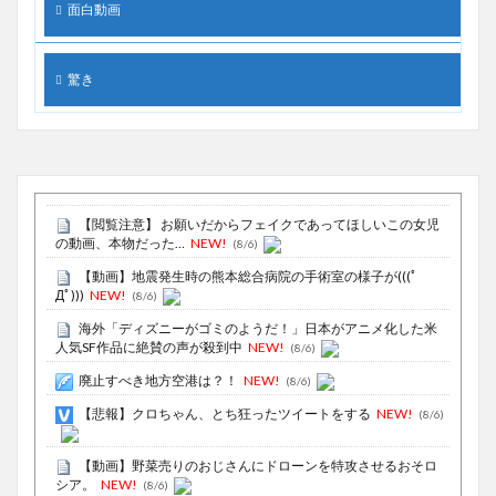
面白動画
驚き
【閲覧注意】 お願いだからフェイクであってほしいこの女児
の動画、本物だった…
NEW!
(8/6)
【動画】地震発生時の熊本総合病院の手術室の様子が(((ﾟ
Дﾟ)))
NEW!
(8/6)
海外「ディズニーがゴミのようだ！」日本がアニメ化した米
人気SF作品に絶賛の声が殺到中
NEW!
(8/6)
廃止すべき地方空港は？！
NEW!
(8/6)
【悲報】クロちゃん、とち狂ったツイートをする
NEW!
(8/6)
【動画】野菜売りのおじさんにドローンを特攻させるおそロ
シア。
NEW!
(8/6)