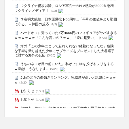
ウクライナ侵攻以降、ロシア軍兵士のHIV感染が2000％急増…
ウクライナメディア！
(8/6)
李在明大統領、日本原爆投下80周年…「平和の価値をより堅固
に守る」＝韓国の反応
(8/5)
ハードオフに売っていた4万4000円のフィギュアがヤバすぎる
ｗｗｗｗｗｗ「こんな高いの？ｗｗ」「逆に超安い」
(5/20)
海外「この少年にとって忘れられない経験になったな」危険
な手術を乗り越えた少年にサプライズをプレゼントした大谷選手
に対する海外の反応
(5/20)
うちのネコが目の前にいた。私が上に物を投げるフリをする
→ 猫はこうなります…
(5/20)
5chの北斗の拳強さランキング、完成度が高いと話題にｗｗｗ
ｗ
(5/20)
お知らせ
(3/25)
お知らせ
(1/26)
顔20点、体80点と評価されていた女子学生が男子学生らの性
の捌け口にされる
(12/26)
【中国】処理水の問題化狙うも不発？ASEAN関連会合で賛同
広がらず
(7/13)