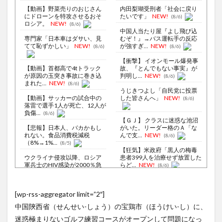
【動画】野菜売りのおじさん
内田梨瑚受刑者「社会に戻り
にドローンを特攻させるおそ
たいです」
NEW!
(8/6)
ロシア。
NEW!
(8/6)
中国人当たり屋『よし飛び込
専門家「日本車はダサい、見
むぞ！』→バス運転手の反応
てて恥ずかしい」
NEW!
が強すぎ...
NEW!
(8/6)
(8/6)
【衝撃】 イオンモール爆発事
【動画】首都高で4tトラック
故、『とんでもない事実』が
が原因の玉突き事故に巻き込
判明し...
NEW!
(8/6)
まれた...
NEW!
(8/6)
うじきつよし「自民党に投票
【動画】サッカーの試合中の
した皆さんへ」
NEW!
(8/6)
落雷で選手1人が死亡、12人が
負傷...
(8/6)
【ＧＪ】 クラスに迷惑な池沼
【悲報】日本人、バカかもし
がいた。リーダー格のＡ「な
れない。食品消費税減税
んで支...
NEW!
(8/6)
（8%→1%...
(8/5)
【狂気】米政府「黒人の梅毒
ウクライナ侵攻以降、ロシア
患者399人を治療せず放置した
軍兵士のHIV感染が2000％急
らど...
NEW!
(8/6)
増...
(8/6)
【Xの車窓から】オービスかと
李在明大統領、日本原爆投下
思ったら野生の炊飯器で草
[wp-rss-aggregator limit=”2″]
80周年…「平和の価値をより
ほか
(8/6)
堅固に...
(8/5)
中国陝西省（せんせい-しょう）の宝鶏市（ほうけい-し）に、
【Xの車窓から】整備士が2度
廃止すべき地方空港は？！
見する現場猫案件 ほか
迷惑極まりないゴルフ練習コースがオープンして問題になっ