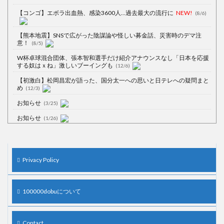
【コンゴ】エボラ出血熱、感染3600人…過去最大の流行に
NEW!
(8/6)
【熊本地震】SNSで広がった陰謀論や怪しい募金話、災害時のデマ注
意！
(8/5)
W杯卓球混合団体、張本智和選手だけ紹介アナウンスなし「日本を応援
する奴はｘね」激しいブーイングも
(12/6)
【初激白】松岡昌宏が語った、国分太一への思いと日テレへの疑問まと
め
(12/3)
お知らせ
(3/25)
お知らせ
(1/26)
顔20点、体80点と評価されていた女子学生が男子学生らの性の捌け口に
される
(12/26)
【中国】処理水の問題化狙うも不発？ASEAN関連会合で賛同広がらず
Privacy Policy
(7/13)
【韓国】54.1％「IAEA報告書を信用しない」
(7/13)
100000dobuについて
Contact