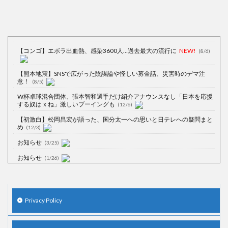
【コンゴ】エボラ出血熱、感染3600人…過去最大の流行に
NEW!
(8/6)
【熊本地震】SNSで広がった陰謀論や怪しい募金話、災害時のデマ注
意！
(8/5)
W杯卓球混合団体、張本智和選手だけ紹介アナウンスなし「日本を応援
する奴はｘね」激しいブーイングも
(12/6)
【初激白】松岡昌宏が語った、国分太一への思いと日テレへの疑問まと
め
(12/3)
お知らせ
(3/25)
お知らせ
(1/26)
顔20点、体80点と評価されていた女子学生が男子学生らの性の捌け口に
される
(12/26)
【中国】処理水の問題化狙うも不発？ASEAN関連会合で賛同広がらず
Privacy Policy
(7/13)
【韓国】54.1％「IAEA報告書を信用しない」
(7/13)