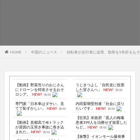
HOME
中国のニュース
自転車が歩行者に追突、肋骨を5本折るも
【動画】野菜売りのおじさん
うじきつよし「自民党に投票
にドローンを特攻させるおそ
した皆さんへ」
NEW!
(8/6)
ロシア。
NEW!
(8/6)
専門家「日本車はダサい、見
内田梨瑚受刑者「社会に戻り
てて恥ずかしい」
NEW!
たいです」
NEW!
(8/6)
(8/6)
【狂気】米政府「黒人の梅毒
【動画】首都高で4tトラック
患者399人を治療せず放置した
が原因の玉突き事故に巻き込
らど...
NEW!
(8/6)
まれた...
NEW!
(8/6)
【衝撃】 イオンモール爆発事