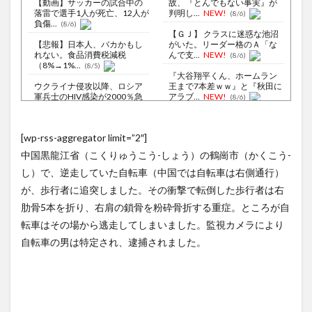
【動画】サッカーの試合中の
故、『とんでもない事実』が
落雷で選手1人が死亡、12人が
判明し...
NEW!
(8/6)
負傷...
(8/6)
【ＧＪ】 クラスに迷惑な池沼
【悲報】日本人、バカかもし
がいた。リーダー格のＡ「な
れない。食品消費税減税
んで支...
NEW!
(8/6)
（8%→1%...
(8/5)
『大谷翔平くん、ホームラン
ウクライナ侵攻以降、ロシア
王まで7本差ｗｗ』と『秋田に
軍兵士のHIV感染が2000％急
アラブ...
NEW!
(8/6)
増...
(8/6)
【Xの車窓から】オービスかと
李在明大統領、日本原爆投下
思ったら野生の炊飯器で草
[wp-rss-aggregator limit=”2″]
80周年…「平和の価値をより
ほか
(8/6)
堅固に...
(8/5)
中国黒龍江省（こくりゅうこう-しょう）の鶴崗市（かくこう-
【Xの車窓から】整備士が2度
廃止すべき地方空港は？！
見する現場猫案件 ほか
し）で、逆走していた自転車（中国では自転車は右側通行）
NEW!
(8/6)
(7/31)
が、歩行者に追突しました。その衝撃で転倒した歩行者は右
【悲報】クロちゃん、とち狂
ハードオフに売っていた4万
肋骨5本を折り、右肩の鎖骨を粉砕骨折する重症。ところが自
ったツイートをする
NEW!
4000円のフィギュアがヤバす
ぎる...
(8/6)
(5/20)
転車はその場から逃走してしまいました。監視カメラにより
自転車の男は特定され、逮捕されました。
【動画】中国女さん、日本の
海外「この少年にとって忘れ
警察官をケルナグールｗｗｗ
られない経験になったな」危
ｗｗｗｗ...
NEW!
険な手術...
(8/6)
(5/20)
5chの北斗の拳強さランキン
うちのネコが目の前にいた。
グ、完成度が高いと話題にｗ
私が上に物を投げるフリをす
ｗｗｗ
る → ...
(5/20)
(5/20)