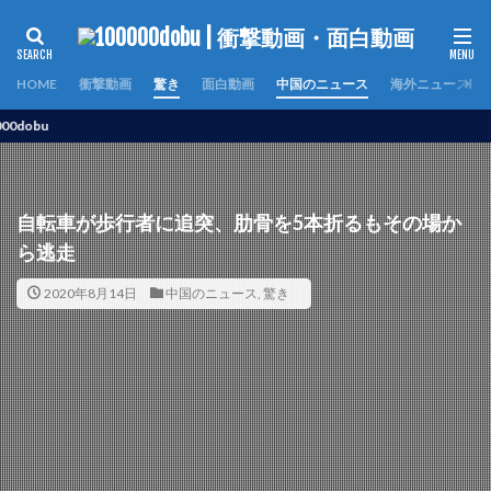
HOME
衝撃動画
驚き
面白動画
中国のニュース
海外ニュース
自転車が歩行者に追突、肋骨を5本折るもその場か
ら逃走
2020年8月14日
中国のニュース
,
驚き