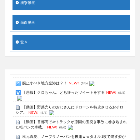
衝撃動画
面白動画
驚き
廃止すべき地方空港は？！
NEW!
(8/6)
【悲報】クロちゃん、とち狂ったツイートをする
NEW!
(8/6)
【動画】野菜売りのおじさんにドローンを特攻させるおそロ
シア。
NEW!
(8/6)
【動画】首都高で4tトラックが原因の玉突き事故に巻き込まれ
た軽バンの車載。
NEW!
(8/6)
秋元真夏、ノーブラノーパンを披露ｗｗタオル1枚で隠す姿が