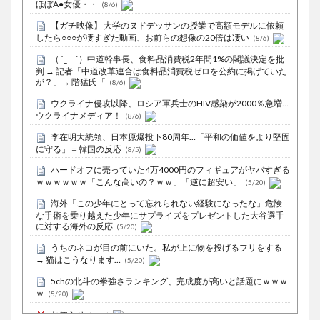
ほぼA●女優・・
(8/6)
【ガチ映像】 大学のヌドデッサンの授業で高額モデルに依頼
したら○○○が凄すぎた動画、お前らの想像の20倍は凄い
(8/6)
（ ´_ゝ`）中道幹事長、食料品消費税2年間1%の閣議決定を批
判 → 記者「中道改革連合は食料品消費税ゼロを公約に掲げていた
が？」→ 階猛氏「
(8/6)
ウクライナ侵攻以降、ロシア軍兵士のHIV感染が2000％急増…
ウクライナメディア！
(8/6)
李在明大統領、日本原爆投下80周年…「平和の価値をより堅固
に守る」＝韓国の反応
(8/5)
ハードオフに売っていた4万4000円のフィギュアがヤバすぎる
ｗｗｗｗｗｗ「こんな高いの？ｗｗ」「逆に超安い」
(5/20)
海外「この少年にとって忘れられない経験になったな」危険
な手術を乗り越えた少年にサプライズをプレゼントした大谷選手
に対する海外の反応
(5/20)
うちのネコが目の前にいた。私が上に物を投げるフリをする
→ 猫はこうなります…
(5/20)
5chの北斗の拳強さランキング、完成度が高いと話題にｗｗｗ
ｗ
(5/20)
お知らせ
(3/25)