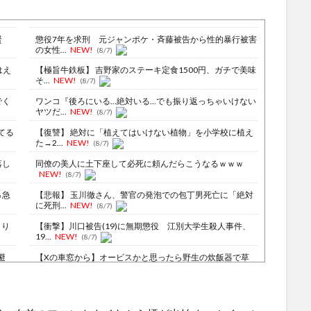
賢
懲役7年を求刑 元ジャンポケ・斉藤被告から性的暴行被害
の女性...
NEW!
(8/7)
はえ
【極旨牛鉄板】 吉野家のステーキ定食1500円、ガチで美味
そ...
NEW!
(8/7)
でく
ワンコ『後ろにいる…絶対いる…でも振り返っちゃいけない
ヤツだ...
NEW!
(8/7)
てる
【復讐】 絶対に「植えてはいけない植物」を小学校に植え
た→2...
NEW!
(8/7)
落し
同僚の美人に土下座して必死に頼んだらこうなるｗｗｗ
NEW!
(8/7)
％急
【悲報】 玉川徹さん、警官の発泡での包丁男死亡に「絶対
に死刑...
NEW!
(8/7)
より
【衝撃】川口被告(19)に無期懲役 江別大学生殺人事件、
19...
NEW!
(8/7)
避
【Xの車窓から】オービスかと思ったら野生の炊飯器で草
ほか
(8/6)
ｗｗ
【Xの車窓から】整備士が2度見する現場猫案件 ほか
(7/31)