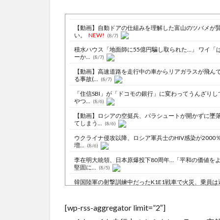
【動画】自動ドアの仕組みを理解した富山のツバメが
い。
NEW!
(8/7)
積水ハウス「地面師に55億円騙し取られた…」 ワイ「
ーか...
(8/7)
【動画】高速道路を走行中の車からリアガラスが飛ん
る事故(...
(8/7)
「住信SBI」が「ドコモの銀行」に変わってうんざりし
やつ...
(8/6)
【動画】ロシアの空挺兵、パラシュートが開かずに墜
てしまう...
(8/6)
ウクライナ侵攻以降、ロシア軍兵士のHIV感染が2000
増...
(8/6)
李在明大統領、日本原爆投下80周年…「平和の価値を
堅固に...
(8/5)
韓国陸軍の射撃訓練中だったK1E1戦車で火災、乗員は
難…エ...
NEW!
(8/7)
【動画】移民ベトナム女達の宅飲み、レベチｗｗｗｗ
[wp-rss-aggregator limit=”2″]
ｗｗｗｗ...
NEW!
(8/7)