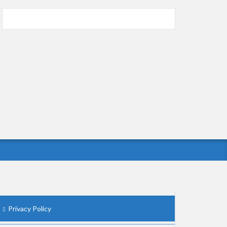
お知らせ
(3/25)
お知らせ
(1/26)
顔20点、体80点と評価されていた女子学生が
男子学生らの性の捌け口にされる
(12/26)
【中国】処理水の問題化狙うも不発？ASEAN
関連会合で賛同広がらず
(7/13)
Powered by livedoor 相互RSS
Privacy Policy