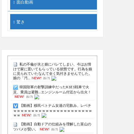
面白動画
驚き
私の不倫が夫と娘にバレてしまい、今はお情
けで家に置いてもらっている状態です。行為を娘
に見られていたなんて全く気付きませんでした。
娘の「汚...
NEW!
(8/7)
韓国陸軍の射撃訓練中だったK1E1戦車で火
災、乗員は避難…エンジンルーム付近から出火！
NEW!
(8/7)
【動画】移民ベトナム女達の宅飲み、レベチ
ｗｗｗｗｗｗｗｗｗｗｗｗｗｗｗｗｗｗｗｗｗｗ
ｗｗ
NEW!
(8/7)
【動画】自動ドアの仕組みを理解した富山の
ツバメが賢い。
NEW!
(8/7)