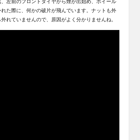
然、左前のフロントタイヤから煙が出始め、ホイール
ｗｗ
ハードオフに売っていた4万4000円のフィギュアがヤバす
ぎる...
(5/20)
外れた際に、何かの破片が飛んでいます。ナットも外
にｗｗ
海外「この少年にとって忘れられない経験になったな」危
ら外れていませんので、原因がよく分かりませんね。
険な手術...
(5/20)
使う
うちのネコが目の前にいた。私が上に物を投げるフリをす
る → ...
(5/20)
韓国人「野球の天才大谷翔平がML2度目のサヨナラ爆発！4
打数...
(5/20)
【GIF】JSのカンチョーワロタ
(5/20)
らの
【愕然】白のクラウン俺氏、高速道路左車線を制限速度で
走った結...
(5/20)
運転
【中国】パトカーの前で好演技www当たり屋やお煽り運転
など盛...
(3/1)
【あるある？】うわっ・・・男性が一瞬で冷める女性の行
動6選
(3/1)
【怒報】撮影車を叩く当て逃げ老害を追跡！警察も出動す
る騒ぎに
(3/1)
【動画】ウクライナ中部でとんでもない大爆発が撮影され
る。
(2/28)