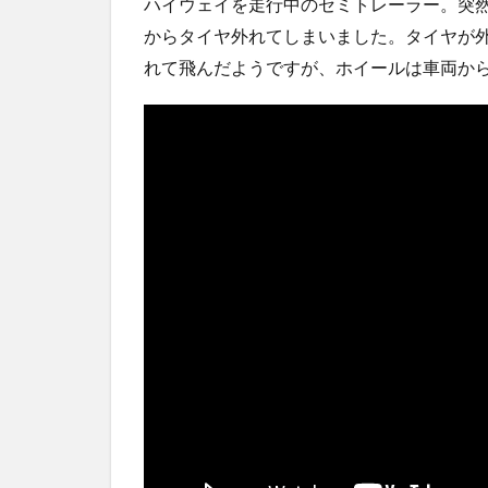
ハイウェイを走行中のセミトレーラー。突
【悲報】菊地亜美さん、マレーシアに移住ｗｗｗｗｗ
ｗｗｗｗ...
NEW!
(8/7)
からタイヤ外れてしまいました。タイヤが
5chの北斗の拳強さランキング、完成度が高いと話題
れて飛んだようですが、ホイールは車両か
ｗｗ
(5/20)
金正恩「経済制裁、正直キツいです・・・本当は核を
つもりな...
(5/20)
お知らせ
(3/25)
お知らせ
(1/26)
顔20点、体80点と評価されていた女子学生が男子学生
性の...
(12/26)
【中国】パトカーの前で好演技www当たり屋やお煽り
など盛...
(3/1)
Powered by livedoor 相互RSS