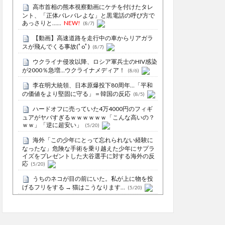
高市首相の熊本視察動画にケチを付けたタレ
ント、「正体バレバレよな」と黒電話の呼び方で
あっさりと……
NEW!
(8/7)
【動画】高速道路を走行中の車からリアガラ
スが飛んでくる事故(ﾟoﾟ)
(8/7)
ウクライナ侵攻以降、ロシア軍兵士のHIV感染
が2000％急増…ウクライナメディア！
(8/6)
李在明大統領、日本原爆投下80周年…「平和
の価値をより堅固に守る」＝韓国の反応
(8/5)
ハードオフに売っていた4万4000円のフィギ
ュアがヤバすぎるｗｗｗｗｗｗ「こんな高いの？
ｗｗ」「逆に超安い」
(5/20)
海外「この少年にとって忘れられない経験に
なったな」危険な手術を乗り越えた少年にサプラ
イズをプレゼントした大谷選手に対する海外の反
応
(5/20)
うちのネコが目の前にいた。私が上に物を投
げるフリをする → 猫はこうなります…
(5/20)
5chの北斗の拳強さランキング、完成度が高い
と話題にｗｗｗｗ
(5/20)