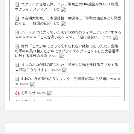
ウクライナ侵攻以降、ロシア軍兵士のHIV感染が2000％急増…
ウクライナメディア！
(8/6)
李在明大統領、日本原爆投下80周年…「平和の価値をより堅固
に守る」＝韓国の反応
(8/5)
ハードオフに売っていた4万4000円のフィギュアがヤバすぎる
ｗｗｗｗｗｗ「こんな高いの？ｗｗ」「逆に超安い」
(5/20)
海外「この少年にとって忘れられない経験になったな」危険
な手術を乗り越えた少年にサプライズをプレゼントした大谷選手
に対する海外の反応
(5/20)
うちのネコが目の前にいた。私が上に物を投げるフリをする
→ 猫はこうなります…
(5/20)
5chの北斗の拳強さランキング、完成度が高いと話題にｗｗｗ
ｗ
(5/20)
お知らせ
(3/25)
お知らせ
(1/26)
顔20点、体80点と評価されていた女子学生が男子学生らの性
の捌け口にされる
(12/26)
【中国】処理水の問題化狙うも不発？ASEAN関連会合で賛同
広がらず
(7/13)