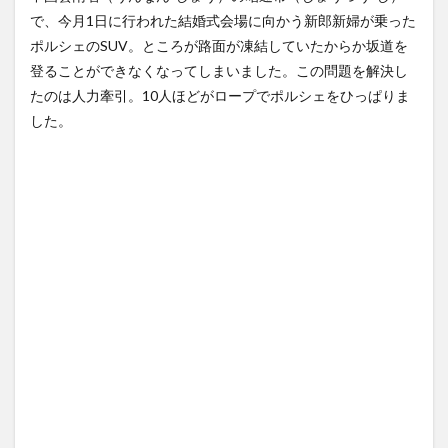
店でいいぞ」ってものｗｗｗ
【Xの車窓から】整備士が2度
ｗｗｗｗ...
NEW!
見する現場猫案件 ほか
(8/7)
で、今月1日に行われた結婚式会場に向かう新郎新婦が乗った
(7/31)
ポルシェのSUV。ところが路面が凍結していたからか坂道を
白黒のコマになぜ色が見える
のか 200年の謎をAIが解明！
ハードオフに売っていた4万
登ることができなくなってしまいました。この問題を解決し
NEW!
4000円のフィギュアがヤバす
(8/7)
ぎる...
(5/20)
たのは人力牽引。10人ほどがロープでポルシェをひっぱりま
【悲報】女さん、歩行者を轢
した。
いた挙句、道路で昼寝をしよ
海外「この少年にとって忘れ
うとして...
NEW!
られない経験になったな」危
(8/7)
険な手術...
(5/20)
5chの北斗の拳強さランキン
グ、完成度が高いと話題にｗ
うちのネコが目の前にいた。
ｗｗｗ
私が上に物を投げるフリをす
(5/20)
る → ...
(5/20)
金正恩「経済制裁、正直キツ
いです・・・本当は核を使う
韓国人「野球の天才大谷翔平
つもりな...
がML2度目のサヨナラ爆発！4
(5/20)
打数...
(5/20)
お知らせ
(3/25)
【GIF】JSのカンチョーワロタ
お知らせ
(1/26)
(5/20)
顔20点、体80点と評価されて
【愕然】白のクラウン俺氏、
いた女子学生が男子学生らの
高速道路左車線を制限速度で
性の...
走った結...
(12/26)
(5/20)
【中国】パトカーの前で好演
【中国】パトカーの前で好演
技www当たり屋やお煽り運転
技www当たり屋やお煽り運転
など盛...
など盛...
(3/1)
(3/1)