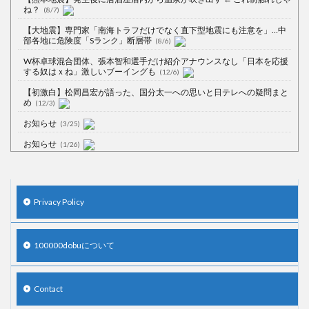
ね？
(8/7)
【大地震】専門家「南海トラフだけでなく直下型地震にも注意を」…中
部各地に危険度「Sランク」断層帯
(8/6)
W杯卓球混合団体、張本智和選手だけ紹介アナウンスなし「日本を応援
する奴はｘね」激しいブーイングも
(12/6)
【初激白】松岡昌宏が語った、国分太一への思いと日テレへの疑問まと
め
(12/3)
お知らせ
(3/25)
お知らせ
(1/26)
顔20点、体80点と評価されていた女子学生が男子学生らの性の捌け口に
される
(12/26)
【中国】処理水の問題化狙うも不発？ASEAN関連会合で賛同広がらず
Privacy Policy
(7/13)
【韓国】54.1％「IAEA報告書を信用しない」
(7/13)
100000dobuについて
Contact
Powered by livedoor 相互RSS