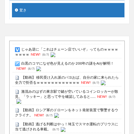
驚き
じゃあ逆に「これはチェーン店でいいぞ」ってものｗｗｗｗ
ｗｗｗｗ
NEW!
(8/7)
白黒のコマになぜ色が見えるのか 200年の謎をAIが解明！
NEW!
(8/7)
【動画】 移民受け入れ派のパヨおば、自分の家に来られたら
全力で拒否るｗｗｗｗｗｗｗｗｗｗｗｗ
NEW!
(8/7)
激混みのはずの東京駅で鍵が空いているコインロッカーが散
見、「ラッキー」と思って中を確認してみると……
NEW!
(8/7)
【動画】ロシア軍のドローンをネット発射装置で撃墜するウ
クライナ。
NEW!
(8/7)
【動画】逃げる判断はやっ！埼玉でスマホ運転のプリウスに
当て逃げされる車載。
(8/7)