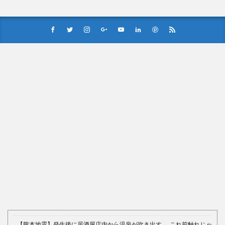
Powered by livedoor 相互RSS
【熊本地震】発生後に居酒屋店内から温泉が吹き出す ← これ前触れじゃ