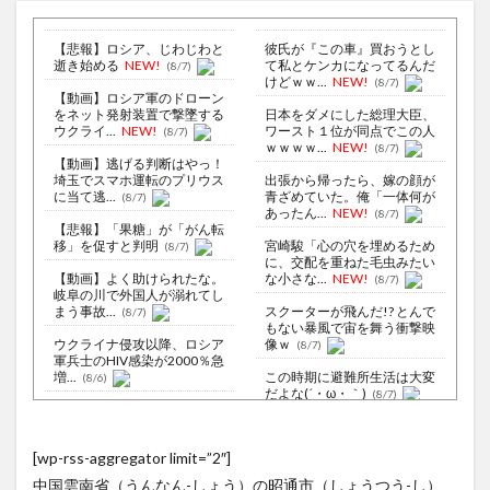
【悲報】ロシア、じわじわと
彼氏が『この車』買おうとし
逝き始める
NEW!
て私とケンカになってるんだ
(8/7)
けどｗｗ...
NEW!
(8/7)
【動画】ロシア軍のドローン
をネット発射装置で撃墜する
日本をダメにした総理大臣、
ウクライ...
NEW!
ワースト１位が同点でこの人
(8/7)
ｗｗｗｗ...
NEW!
(8/7)
【動画】逃げる判断はやっ！
埼玉でスマホ運転のプリウス
出張から帰ったら、嫁の顔が
に当て逃...
青ざめていた。俺「一体何が
(8/7)
あったん...
NEW!
(8/7)
【悲報】「果糖」が「がん転
移」を促すと判明
宮崎駿「心の穴を埋めるため
(8/7)
に、交配を重ねた毛虫みたい
【動画】よく助けられたな。
な小さな...
NEW!
(8/7)
岐阜の川で外国人が溺れてし
まう事故...
スクーターが飛んだ!? とんで
(8/7)
もない暴風で宙を舞う衝撃映
ウクライナ侵攻以降、ロシア
像ｗ
(8/7)
軍兵士のHIV感染が2000％急
増...
この時期に避難所生活は大変
(8/6)
だよな(´・ω・｀)
(8/7)
李在明大統領、日本原爆投下
80周年…「平和の価値をより
【Xの車窓から】オービスかと
堅固に...
思ったら野生の炊飯器で草
(8/5)
[wp-rss-aggregator limit=”2″]
ほか
(8/6)
じゃあ逆に「これはチェーン
中国雲南省（うんなん-しょう）の昭通市（しょうつう-し）