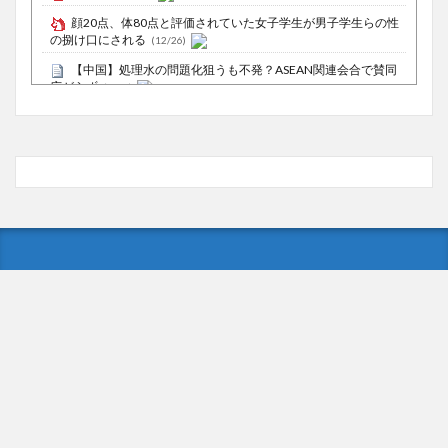
顔20点、体80点と評価されていた女子学生が男子学生らの性
の捌け口にされる
(12/26)
【中国】処理水の問題化狙うも不発？ASEAN関連会合で賛同
広がらず
(7/13)
Powered by livedoor 相互RSS