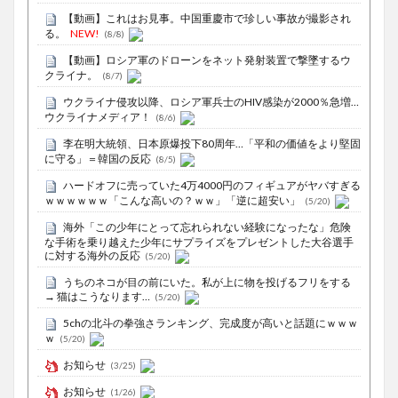
【動画】これはお見事。中国重慶市で珍しい事故が撮影され
る。
NEW!
(8/8)
【動画】ロシア軍のドローンをネット発射装置で撃墜するウ
クライナ。
(8/7)
ウクライナ侵攻以降、ロシア軍兵士のHIV感染が2000％急増…
ウクライナメディア！
(8/6)
李在明大統領、日本原爆投下80周年…「平和の価値をより堅固
に守る」＝韓国の反応
(8/5)
ハードオフに売っていた4万4000円のフィギュアがヤバすぎる
ｗｗｗｗｗｗ「こんな高いの？ｗｗ」「逆に超安い」
(5/20)
海外「この少年にとって忘れられない経験になったな」危険
な手術を乗り越えた少年にサプライズをプレゼントした大谷選手
に対する海外の反応
(5/20)
うちのネコが目の前にいた。私が上に物を投げるフリをする
→ 猫はこうなります…
(5/20)
5chの北斗の拳強さランキング、完成度が高いと話題にｗｗｗ
ｗ
(5/20)
お知らせ
(3/25)
お知らせ
(1/26)