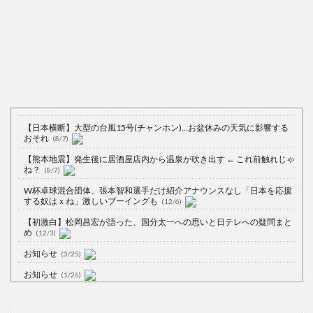
【日本横断】大型の台風15号(チャンホン)…お盆休みの天気に影響する
おそれ
(8/7)
【熊本地震】発生後に居酒屋店内から温泉が吹き出す ← これ前触れじゃ
ね？
(8/7)
W杯卓球混合団体、張本智和選手だけ紹介アナウンスなし「日本を応援
する奴はｘね」激しいブーイングも
(12/6)
【初激白】松岡昌宏が語った、国分太一への思いと日テレへの疑問まと
め
(12/3)
お知らせ
(3/25)
お知らせ
(1/26)
顔20点、体80点と評価されていた女子学生が男子学生らの性の捌け口に
される
(12/26)