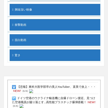
興味深い映像
衝撃動画
面白動画
驚き
【悲報】東科大医学部卒の美人YouTuber、直美で炎上・・・
NEW!
(8/8)
ドイツ空港のウクライナ輸送機に自爆ドローン接近、見つけ
た空港職員が蹴り落とす…高性能プラスチック爆弾搭載！
NEW!
(8/8)