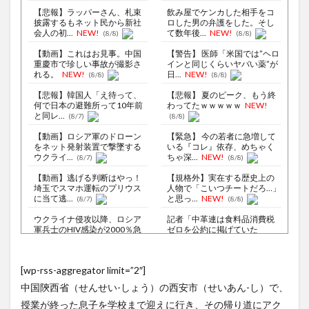
【悲報】ラッパーさん、札束
飲み屋でケンカした相手をコ
披露するもネット民から新社
ロした男の弁護をした。そし
会人の初...
NEW!
て数年後...
NEW!
(8/8)
(8/8)
【動画】これはお見事。中国
【警告】 医師「米国では”ヘロ
重慶市で珍しい事故が撮影さ
インと同じくらいヤバい薬”が
れる。
NEW!
日...
NEW!
(8/8)
(8/8)
【悲報】韓国人「え待って、
【悲報】 夏のピーク、もう終
何で日本の避難所って10年前
わってたｗｗｗｗｗ
NEW!
と同レ...
(8/7)
(8/8)
【動画】ロシア軍のドローン
【緊急】 今の若者に急増して
をネット発射装置で撃墜する
いる『コレ』依存、めちゃく
ウクライ...
ちゃ深...
NEW!
(8/7)
(8/8)
【動画】逃げる判断はやっ！
【規格外】実在する歴史上の
埼玉でスマホ運転のプリウス
人物で「こいつチートだろ…」
に当て逃...
と思っ...
NEW!
(8/7)
(8/8)
ウクライナ侵攻以降、ロシア
記者「中革連は食料品消費税
軍兵士のHIV感染が2000％急
ゼロを公約に掲げていた
増...
が？」→階猛...
NEW!
(8/6)
(8/8)
李在明大統領、日本原爆投下
[wp-rss-aggregator limit=”2″]
80周年…「平和の価値をより
シュート練習に専念できる！
堅固に...
天才の発想で完成したDIYバス
(8/5)
中国陝西省（せんせい-しょう）の西安市（せいあん-し）で、
ケッ...
NEW!
(8/8)
【悲報】東科大医学部卒の美
授業が終った息子を学校まで迎えに行き、その帰り道にアク