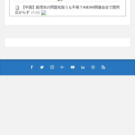
【中国】処理水の問題化狙うも不発？ASEAN関連会合で賛同
広がらず
(7/13)
Powered by livedoor 相互RSS