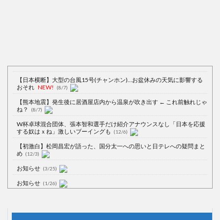
【日本横断】大型の台風15号(チャンホン)…お盆休みの天気に影響する
おそれ
NEW!
(8/7)
【熊本地震】発生後に居酒屋店内から温泉が吹き出す ← これ前触れじゃ
ね？
(8/7)
W杯卓球混合団体、張本智和選手だけ紹介アナウンスなし「日本を応援
する奴はｘね」激しいブーイングも
(12/6)
【初激白】松岡昌宏が語った、国分太一への思いと日テレへの疑問まと
め
(12/3)
お知らせ
(3/25)
お知らせ
(1/26)
顔20点、体80点と評価されていた女子学生が男子学生らの性の捌け口に
される
(12/26)
【中国】処理水の問題化狙うも不発？ASEAN関連会合で賛同広がらず