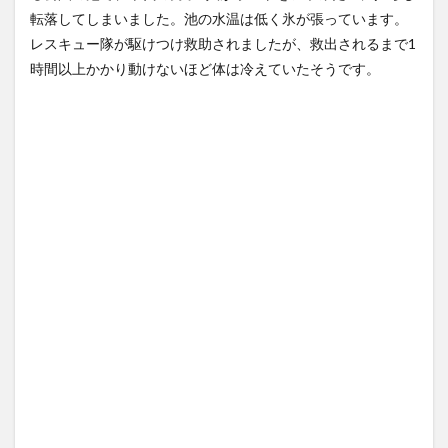
てる」
NEW!
思ったら野生の炊飯器で草
(8/8)
転落してしまいました。池の水温は低く氷が張っています。
ほか
(8/6)
【悲報】とんでもない交際報
レスキュー隊が駆けつけ救助されましたが、救出されるまで1
告をした大物YouTuberさ
【Xの車窓から】整備士が2度
ん、...
NEW!
見する現場猫案件 ほか
(8/8)
時間以上かかり動けないほど体は冷えていたそうです。
(7/31)
中国海警局と中国海軍の船が
衝突で2人死亡、事故から約1
ハードオフに売っていた4万
年を経...
NEW!
4000円のフィギュアがヤバす
(8/8)
ぎる...
(5/20)
5chの北斗の拳強さランキン
グ、完成度が高いと話題にｗ
海外「この少年にとって忘れ
ｗｗｗ
られない経験になったな」危
(5/20)
険な手術...
(5/20)
金正恩「経済制裁、正直キツ
いです・・・本当は核を使う
うちのネコが目の前にいた。
つもりな...
私が上に物を投げるフリをす
(5/20)
る → ...
(5/20)
お知らせ
(3/25)
韓国人「野球の天才大谷翔平
お知らせ
がML2度目のサヨナラ爆発！4
(1/26)
打数...
(5/20)
顔20点、体80点と評価されて
いた女子学生が男子学生らの
【GIF】JSのカンチョーワロタ
性の...
(12/26)
(5/20)
【中国】パトカーの前で好演
【愕然】白のクラウン俺氏、
技www当たり屋やお煽り運転
高速道路左車線を制限速度で
など盛...
走った結...
(3/1)
(5/20)