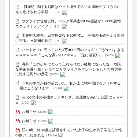
【動画】逃げる判断はやっ！埼玉でスマホ運転のプリウスに
当て逃げされる車載。
(8/7)
ウクライナ侵攻以降、ロシア軍兵士のHIV感染が2000％急増…
ウクライナメディア！
(8/6)
李在明大統領、日本原爆投下80周年…「平和の価値をより堅固
に守る」＝韓国の反応
(8/5)
ハードオフに売っていた4万4000円のフィギュアがヤバすぎる
ｗｗｗｗｗｗ「こんな高いの？ｗｗ」「逆に超安い」
(5/20)
海外「この少年にとって忘れられない経験になったな」危険
な手術を乗り越えた少年にサプライズをプレゼントした大谷選手
に対する海外の反応
(5/20)
うちのネコが目の前にいた。私が上に物を投げるフリをする
→ 猫はこうなります…
(5/20)
5chの北斗の拳強さランキング、完成度が高いと話題にｗｗｗ
ｗ
(5/20)
お知らせ
(3/25)
お知らせ
(1/26)
顔20点、体80点と評価されていた女子学生が男子学生らの性
の捌け口にされる
(12/26)