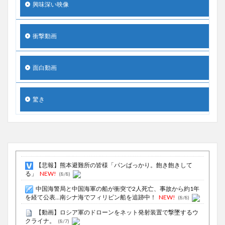
興味深い映像
衝撃動画
面白動画
驚き
【悲報】熊本避難所の皆様「パンばっかり。飽き飽きして
る」
NEW!
(8/8)
中国海警局と中国海軍の船が衝突で2人死亡、事故から約1年
を経て公表…南シナ海でフィリピン船を追跡中！
NEW!
(8/8)
【動画】ロシア軍のドローンをネット発射装置で撃墜するウ
クライナ。
(8/7)