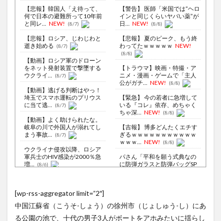
【悲報】韓国人「え待って、
【警告】 医師「米国では”ヘロ
何で日本の避難所って10年前
インと同じくらいヤバい薬”が
と同レ...
NEW!
日...
NEW!
(8/7)
(8/8)
【悲報】ロシア、じわじわと
【悲報】 夏のピーク、もう終
逝き始める
わってたｗｗｗｗｗ
NEW!
(8/7)
(8/8)
【動画】ロシア軍のドローン
をネット発射装置で撃墜する
【トラウマ】映画・特撮・ア
ウクライ...
ニメ・漫画・ゲームで「主人
(8/7)
公がガチ...
NEW!
(8/8)
【動画】逃げる判断はやっ！
埼玉でスマホ運転のプリウス
【緊急】 今の若者に急増して
に当て逃...
いる『コレ』依存、めちゃく
(8/7)
ちゃ深...
NEW!
(8/8)
【動画】よく助けられたな。
岐阜の川で外国人が溺れてし
【吉報】 博多どんたくエチす
まう事故...
ぎるｗｗｗｗｗｗｗｗｗｗｗ
(8/7)
ｗｗｗ...
NEW!
(8/8)
ウクライナ侵攻以降、ロシア
軍兵士のHIV感染が2000％急
パさん「平和を願う式典なの
増...
に防弾ガラスと防弾バッグSP
(8/6)
で囲ま...
NEW!
(8/8)
李在明大統領、日本原爆投下
80周年…「平和の価値をより
『日本をダメにした総理大
[wp-rss-aggregator limit=”2″]
堅固に...
臣、ワースト１位が同点でこ
(8/5)
の人ｗ』と...
NEW!
(8/7)
中国江蘇省（こうそ-しょう）の徐州市（じょしゅう-し）にあ
【悲報】熊本避難所の皆様
「パンばっかり。飽き飽きし
【Xの車窓から】オービスかと
る公園の池で、十代の男子3人がボートをアホみたいに揺らし