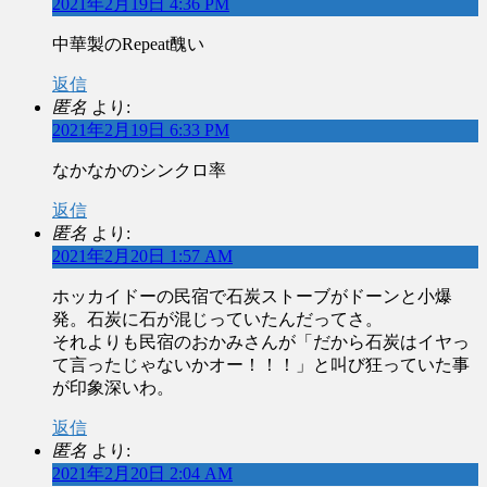
2021年2月19日 4:36 PM
中華製のRepeat醜い
返信
匿名
より:
2021年2月19日 6:33 PM
なかなかのシンクロ率
返信
匿名
より:
2021年2月20日 1:57 AM
ホッカイドーの民宿で石炭ストーブがドーンと小爆
発。石炭に石が混じっていたんだってさ。
それよりも民宿のおかみさんが「だから石炭はイヤっ
て言ったじゃないかオー！！！」と叫び狂っていた事
が印象深いわ。
返信
匿名
より:
2021年2月20日 2:04 AM