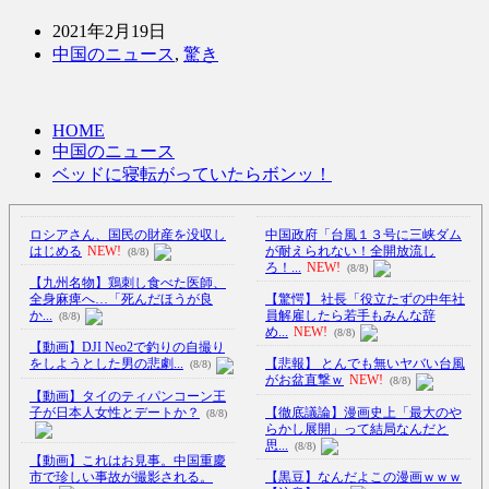
2021年2月19日
中国のニュース
,
驚き
HOME
中国のニュース
ベッドに寝転がっていたらボンッ！
ロシアさん、国民の財産を没収し
中国政府「台風１３号に三峡ダム
はじめる
NEW!
が耐えられない！全開放流し
(8/8)
ろ！...
NEW!
(8/8)
【九州名物】鶏刺し食べた医師、
全身麻痺へ…「死んだほうが良
【驚愕】 社長「役立たずの中年社
か...
員解雇したら若手もみんな辞
(8/8)
め...
NEW!
(8/8)
【動画】DJI Neo2で釣りの自撮り
をしようとした男の悲劇...
【悲報】 とんでも無いヤバい台風
(8/8)
がお盆直撃ｗ
NEW!
(8/8)
【動画】タイのティパンコーン王
子が日本人女性とデートか？
【徹底議論】漫画史上「最大のや
(8/8)
らかし展開」って結局なんだと
思...
(8/8)
【動画】これはお見事。中国重慶
市で珍しい事故が撮影される。
【黒豆】なんだよこの漫画ｗｗｗ