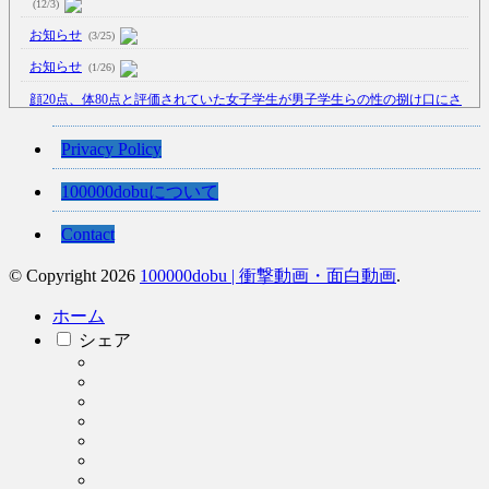
(12/3)
お知らせ
(3/25)
お知らせ
(1/26)
顔20点、体80点と評価されていた女子学生が男子学生らの性の捌け口にさ
れる
(12/26)
【中国】処理水の問題化狙うも不発？ASEAN関連会合で賛同広がらず
Privacy Policy
(7/13)
100000dobuについて
【韓国】54.1％「IAEA報告書を信用しない」
(7/13)
Contact
© Copyright 2026
100000dobu | 衝撃動画・面白動画
.
Powered by livedoor 相互RSS
ホーム
シェア