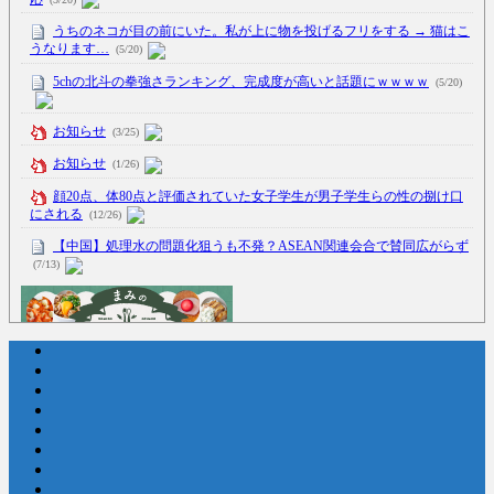
うちのネコが目の前にいた。私が上に物を投げるフリをする → 猫はこ
うなります…
(5/20)
5chの北斗の拳強さランキング、完成度が高いと話題にｗｗｗｗ
(5/20)
お知らせ
(3/25)
お知らせ
(1/26)
顔20点、体80点と評価されていた女子学生が男子学生らの性の捌け口
にされる
(12/26)
【中国】処理水の問題化狙うも不発？ASEAN関連会合で賛同広がらず
(7/13)
Powered by livedoor 相互RSS