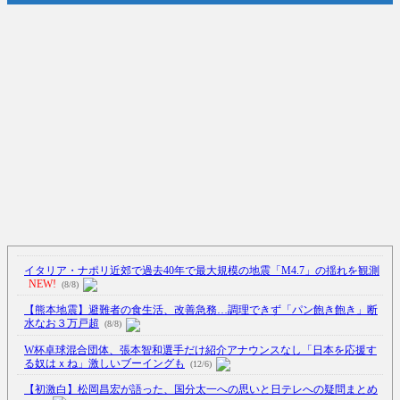
イタリア・ナポリ近郊で過去40年で最大規模の地震「M4.7」の揺れを観測
NEW!
(8/8)
【熊本地震】避難者の食生活、改善急務…調理できず「パン飽き飽き」断
水なお３万戸超
(8/8)
W杯卓球混合団体、張本智和選手だけ紹介アナウンスなし「日本を応援す
る奴はｘね」激しいブーイングも
(12/6)
【初激白】松岡昌宏が語った、国分太一への思いと日テレへの疑問まとめ