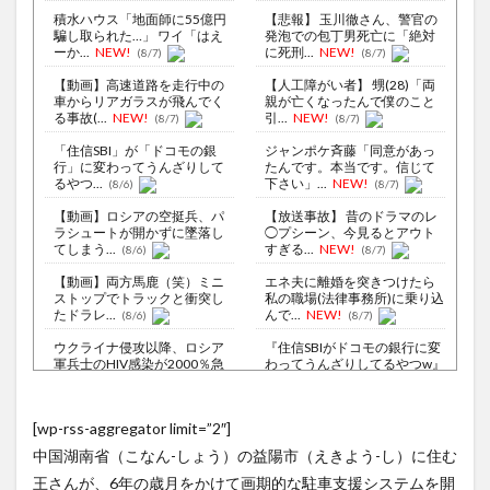
積水ハウス「地面師に55億円
【悲報】 玉川徹さん、警官の
騙し取られた…」 ワイ「はえ
発泡での包丁男死亡に「絶対
ーか...
NEW!
に死刑...
NEW!
(8/7)
(8/7)
【動画】高速道路を走行中の
【人工障がい者】 甥(28)「両
車からリアガラスが飛んでく
親が亡くなったんで僕のこと
る事故(...
NEW!
引...
NEW!
(8/7)
(8/7)
「住信SBI」が「ドコモの銀
ジャンポケ斉藤「同意があっ
行」に変わってうんざりして
たんです。本当です。信じて
るやつ...
下さい」...
NEW!
(8/6)
(8/7)
【動画】ロシアの空挺兵、パ
【放送事故】 昔のドラマのレ
ラシュートが開かずに墜落し
◯プシーン、今見るとアウト
てしまう...
すぎる...
NEW!
(8/6)
(8/7)
【動画】両方馬鹿（笑）ミニ
エネ夫に離婚を突きつけたら
ストップでトラックと衝突し
私の職場(法律事務所)に乗り込
たドラレ...
んで...
NEW!
(8/6)
(8/7)
ウクライナ侵攻以降、ロシア
『住信SBIがドコモの銀行に変
軍兵士のHIV感染が2000％急
わってうんざりしてるやつw』
増...
と...
NEW!
(8/6)
(8/7)
李在明大統領、日本原爆投下
兵庫斎藤知事、県の海外事務
[wp-rss-aggregator limit=”2″]
80周年…「平和の価値をより
所を全廃へ「公務員が海外で
堅固に...
遊ぶため...
NEW!
(8/5)
(8/7)
中国湖南省（こなん-しょう）の益陽市（えきよう-し）に住む
福田雄一「新ケロロに福田組
【Xの車窓から】オービスかと
王さんが、6年の歳月をかけて画期的な駐車支援システムを開