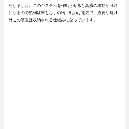
が出ます！」→爆死 ちいか
思ったら野生の炊飯器で草
発しました。このシステムを作動させると真横の移動が可能
わの監督...
NEW!
ほか
(8/7)
(8/6)
になるので縦列駐車もお手の物。動力は電気で、必要な時以
居酒屋「6人で長居して会計
【Xの車窓から】整備士が2度
4939円！喋りたいだけなら公
見する現場猫案件 ほか
外この装置は収納される仕組みになっています。
園に...
NEW!
(8/7)
(7/31)
中国とロシア海軍艦艇4隻が日
ハードオフに売っていた4万
本列島を一周…防衛省が全航路
4000円のフィギュアがヤバす
を公...
NEW!
ぎる...
(8/7)
(5/20)
5chの北斗の拳強さランキン
海外「この少年にとって忘れ
グ、完成度が高いと話題にｗ
られない経験になったな」危
ｗｗｗ
険な手術...
(5/20)
(5/20)
金正恩「経済制裁、正直キツ
うちのネコが目の前にいた。
いです・・・本当は核を使う
私が上に物を投げるフリをす
つもりな...
る → ...
(5/20)
(5/20)
お知らせ
韓国人「野球の天才大谷翔平
(3/25)
がML2度目のサヨナラ爆発！4
お知らせ
打数...
(1/26)
(5/20)
顔20点、体80点と評価されて
【GIF】JSのカンチョーワロタ
いた女子学生が男子学生らの
(5/20)
性の...
(12/26)
【愕然】白のクラウン俺氏、
【中国】パトカーの前で好演
高速道路左車線を制限速度で
技www当たり屋やお煽り運転
走った結...
(5/20)
など盛...
(3/1)