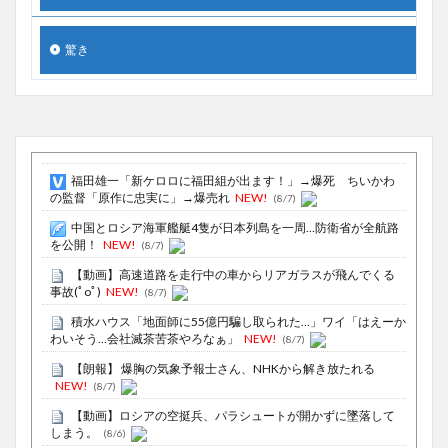
驚き
福田雄一「新ケロロに福田組が出ます！」→爆死 ちいかわ
の監督「原作に忠実に」→爆売れ
NEW!
(8/7)
中国とロシア海軍艦艇4隻が日本列島を一周…防衛省が全航路
を公開！
NEW!
(8/7)
【動画】高速道路を走行中の車からリアガラスが飛んでくる
事故(ﾟoﾟ)
NEW!
(8/7)
積水ハウス「地面師に55億円騙し取られた…」ワイ「はえーか
わいそう…会社滅茶苦茶やろなぁ」
NEW!
(8/7)
【朗報】 爆胸の気象予報士さん、NHKから解き放たれる
NEW!
(8/7)
【動画】ロシアの空挺兵、パラシュートが開かずに墜落して
しまう。
(8/6)