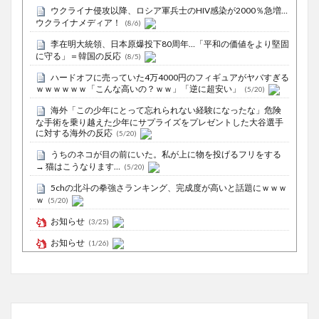
ウクライナ侵攻以降、ロシア軍兵士のHIV感染が2000％急増…
ウクライナメディア！
(8/6)
李在明大統領、日本原爆投下80周年…「平和の価値をより堅固
に守る」＝韓国の反応
(8/5)
ハードオフに売っていた4万4000円のフィギュアがヤバすぎる
ｗｗｗｗｗｗ「こんな高いの？ｗｗ」「逆に超安い」
(5/20)
海外「この少年にとって忘れられない経験になったな」危険
な手術を乗り越えた少年にサプライズをプレゼントした大谷選手
に対する海外の反応
(5/20)
うちのネコが目の前にいた。私が上に物を投げるフリをする
→ 猫はこうなります…
(5/20)
5chの北斗の拳強さランキング、完成度が高いと話題にｗｗｗ
ｗ
(5/20)
お知らせ
(3/25)
お知らせ
(1/26)
顔20点、体80点と評価されていた女子学生が男子学生らの性
の捌け口にされる
(12/26)
【中国】処理水の問題化狙うも不発？ASEAN関連会合で賛同
広がらず
(7/13)