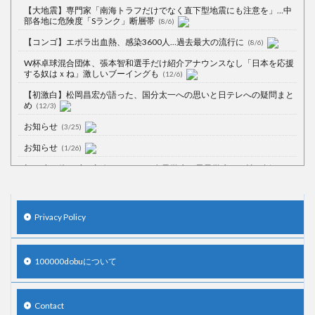
【大地震】専門家「南海トラフだけでなく直下型地震にも注意を」…中
部各地に危険度「Sランク」断層帯
(8/6)
【コンゴ】エボラ出血熱、感染3600人…過去最大の流行に
(8/6)
W杯卓球混合団体、張本智和選手だけ紹介アナウンスなし「日本を応援
する奴はｘね」激しいブーイングも
(12/6)
【初激白】松岡昌宏が語った、国分太一への思いと日テレへの疑問まと
め
(12/3)
お知らせ
(3/25)
お知らせ
(1/26)
顔20点、体80点と評価されていた女子学生が男子学生らの性の捌け口に
される
(12/26)
【中国】処理水の問題化狙うも不発？ASEAN関連会合で賛同広がらず
(7/13)
Privacy Policy
【韓国】54.1％「IAEA報告書を信用しない」
(7/13)
100000dobuについて
Powered by livedoor 相互RSS
Contact