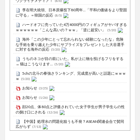
ウクライナメディア！
(8/6)
李在明大統領、日本原爆投下80周年…「平和の価値をより堅固
に守る」＝韓国の反応
(8/5)
ハードオフに売っていた4万4000円のフィギュアがヤバすぎる
ｗｗｗｗｗｗ「こんな高いの？ｗｗ」「逆に超安い」
(5/20)
海外「この少年にとって忘れられない経験になったな」危険
な手術を乗り越えた少年にサプライズをプレゼントした大谷選手
に対する海外の反応
(5/20)
うちのネコが目の前にいた。私が上に物を投げるフリをする
→ 猫はこうなります…
(5/20)
5chの北斗の拳強さランキング、完成度が高いと話題にｗｗｗ
ｗ
(5/20)
お知らせ
(3/25)
お知らせ
(1/26)
顔20点、体80点と評価されていた女子学生が男子学生らの性
の捌け口にされる
(12/26)
【中国】処理水の問題化狙うも不発？ASEAN関連会合で賛同
広がらず
(7/13)