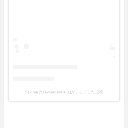
技www当たり屋やお煽り運転
など盛...
【中国】パトカーの前で好演
(3/1)
技www当たり屋やお煽り運転
など盛...
(3/1)
【あるある？】うわっ・・・
男性が一瞬で冷める女性の行
動6選
(3/1)
Powered by livedoor 相互RSS
【怒報】撮影車を叩く当て逃
げ老害を追跡！警察も出動す
る騒ぎに
(3/1)
【動画】ウクライナ中部でと
んでもない大爆発が撮影され
る。
(2/28)
Savina(@savinagabriella)がシェアした投稿
Powered by livedoor 相互RSS
————————————————