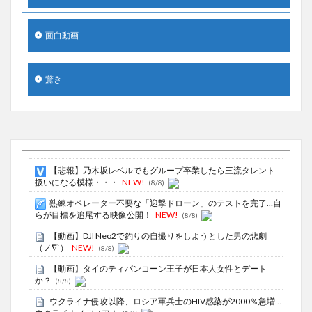
面白動画
驚き
【悲報】乃木坂レベルでもグループ卒業したら三流タレント
扱いになる模様・・・
NEW!
(8/8)
熟練オペレーター不要な「迎撃ドローン」のテストを完了…自
らが目標を追尾する映像公開！
NEW!
(8/8)
【動画】DJI Neo2で釣りの自撮りをしようとした男の悲劇
（ノ∇`）
NEW!
(8/8)
【動画】タイのティパンコーン王子が日本人女性とデート
か？
(8/8)
ウクライナ侵攻以降、ロシア軍兵士のHIV感染が2000％急増…