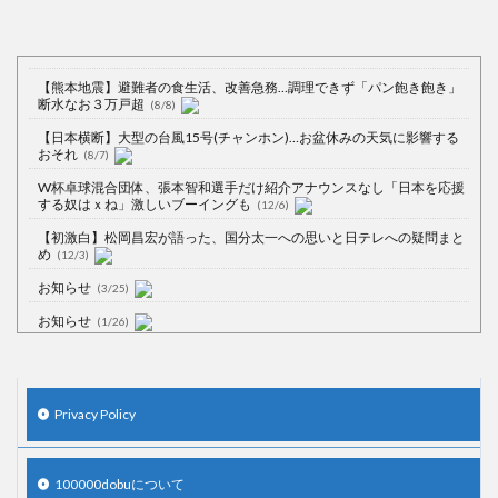
【熊本地震】避難者の食生活、改善急務…調理できず「パン飽き飽き」
断水なお３万戸超
(8/8)
【日本横断】大型の台風15号(チャンホン)…お盆休みの天気に影響する
おそれ
(8/7)
W杯卓球混合団体、張本智和選手だけ紹介アナウンスなし「日本を応援
する奴はｘね」激しいブーイングも
(12/6)
【初激白】松岡昌宏が語った、国分太一への思いと日テレへの疑問まと
め
(12/3)
お知らせ
(3/25)
お知らせ
(1/26)
顔20点、体80点と評価されていた女子学生が男子学生らの性の捌け口に
される
(12/26)
【中国】処理水の問題化狙うも不発？ASEAN関連会合で賛同広がらず
Privacy Policy
(7/13)
【韓国】54.1％「IAEA報告書を信用しない」
(7/13)
100000dobuについて