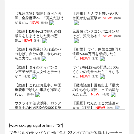
【九州名物】鶏刺し食べた医
【悲報】 とんでも無いヤバい
師、全身麻痺へ…「死んだほう
台風がお盆直撃ｗ
NEW!
(8/8)
が良か...
NEW!
(8/8)
【動画】DJI Neo2で釣りの自
元温泉ピンクコンパニオンだ
撮りをしようとした男の悲
けど、質問ある？
NEW!
(8/8)
劇...
NEW!
(8/8)
【動画】移民受け入れ派のパ
【衝撃】 ワイ、保険金2億円と
ヨおば、自分の家に来られた
遺産6000万円を相続したら
ら全力で...
「...
NEW!
(8/8)
(8/8)
【動画】タイのティパンコー
ワイジ毎日2kgの野菜と500g
ン王子が日本人女性とデート
くらいの肉食べたらこうなる
か？
ｗ...
NEW!
(8/8)
(8/8)
【動画】これはお見事。中国
【徹底議論】漫画史上「最大
重慶市で珍しい事故が撮影さ
のやらかし展開」って結局な
れる。
んだと思...
NEW!
(8/8)
(8/8)
ウクライナ侵攻以降、ロシア
【黒豆】なんだよこの漫画ｗ
軍兵士のHIV感染が2000％急
ｗｗ【注意】
NEW!
(8/8)
増...
(8/6)
偶然なら仕方ないが､故意はダ
李在明大統領、日本原爆投下
メ…MLBの問題プレー集が物
[wp-rss-aggregator limit=”2″]
80周年…「平和の価値をより
議
(8/8)
堅固に...
(8/5)
ブラジルのサンパウロ州に住む23才のプロの体操トレーナー