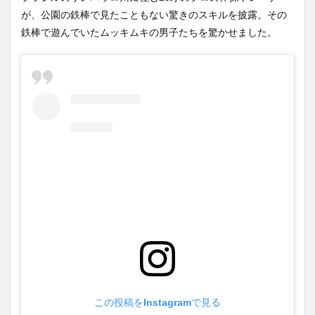
【Xの車窓から】オービスかと
【悲報】乃木坂レベルでもグ
思ったら野生の炊飯器で草
が、公園の鉄棒で見たこともない驚きのスキルを披露。その
ループ卒業したら三流タレン
ほか
(8/6)
鉄棒で遊んでいたムッキムキの男子たちを驚かせました。
ト扱いに...
NEW!
(8/8)
【Xの車窓から】整備士が2度
熟練オペレーター不要な「迎
見する現場猫案件 ほか
撃ドローン」のテストを完了…
(7/31)
自らが...
NEW!
(8/8)
ハードオフに売っていた4万
【悲報】ショートスリーパー
4000円のフィギュアがヤバす
堀大輔さん、誹謗中傷コメン
ぎる...
(5/20)
トが1万...
NEW!
(8/8)
海外「この少年にとって忘れ
5chの北斗の拳強さランキン
られない経験になったな」危
グ、完成度が高いと話題にｗ
険な手術...
(5/20)
ｗｗｗ
(5/20)
うちのネコが目の前にいた。
金正恩「経済制裁、正直キツ
私が上に物を投げるフリをす
いです・・・本当は核を使う
る → ...
(5/20)
つもりな...
(5/20)
韓国人「野球の天才大谷翔平
お知らせ
がML2度目のサヨナラ爆発！4
(3/25)
打数...
(5/20)
お知らせ
(1/26)
【GIF】JSのカンチョーワロタ
顔20点、体80点と評価されて
(5/20)
いた女子学生が男子学生らの
性の...
【愕然】白のクラウン俺氏、
(12/26)
高速道路左車線を制限速度で
この投稿をInstagramで見る
【中国】パトカーの前で好演
走った結...
(5/20)