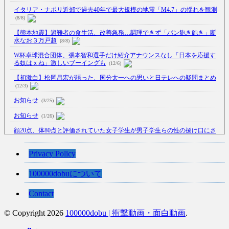
イタリア・ナポリ近郊で過去40年で最大規模の地震「M4.7」の揺れを観測
(8/8)
【熊本地震】避難者の食生活、改善急務…調理できず「パン飽き飽き」断
水なお３万戸超
(8/8)
W杯卓球混合団体、張本智和選手だけ紹介アナウンスなし「日本を応援す
る奴はｘね」激しいブーイングも
(12/6)
【初激白】松岡昌宏が語った、国分太一への思いと日テレへの疑問まとめ
(12/3)
お知らせ
(3/25)
お知らせ
(1/26)
顔20点、体80点と評価されていた女子学生が男子学生らの性の捌け口にさ
れる
(12/26)
【中国】処理水の問題化狙うも不発？ASEAN関連会合で賛同広がらず
Privacy Policy
(7/13)
100000dobuについて
【韓国】54.1％「IAEA報告書を信用しない」
(7/13)
Contact
© Copyright 2026
100000dobu | 衝撃動画・面白動画
.