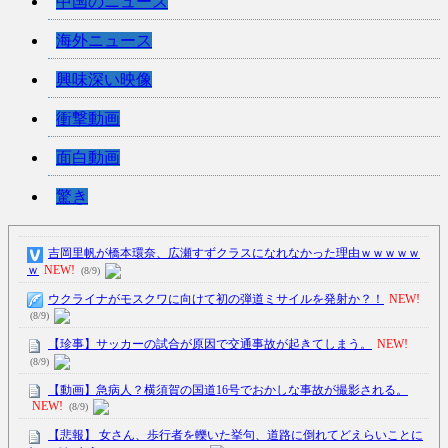
中国のニュース
海外ニュース
興味深い映像
衝撃動画
面白動画
驚き
吉岡里帆が橋本環奈、広瀬すずクラスになれなかった理由ｗｗｗｗｗ
ｗ
NEW!
(8/9)
ウクライナがモスクワに向けて初の弾道ミサイルを発射か？！
NEW!
(8/9)
【珍事】サッカーの試合が原因で交通事故が起きてしまう。
NEW!
(8/9)
【動画】急病人？横須賀の国道16号でおかしな事故が撮影される。
NEW!
(8/9)
【悲報】 女さん、歩行者を轢いた挙句、道路に倒れてどえらいことに