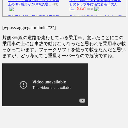
ウクライナ侵攻以降、ロシア軍兵
【トー横キッズ】家庭環境や毒親
士のHIV感染が2000％急増...
とのトラブルに悩む若者「大人
(8/6)
に...
NEW!
(8/9)
李在明大統領、日本原爆投下80周
飲みすぎた代償がデカすぎるｗ 翌
年…「平和の価値をより堅固に...
日100％後悔する誕生日パー...
(8/9)
(8/5)
[wp-rss-aggregator limit=”2″]
吉岡里帆が橋本環奈、広瀬すずク
【Xの車窓から】オービスかと思
片側3車線の道路を走行している乗用車。驚いたことにこの
ラスになれなかった理由ｗｗｗ
ったら野生の炊飯器で草 ほか
ｗ...
NEW!
(8/9)
(8/6)
乗用車の上には事故で動けなくなったと思われる乗用車が載
っかっています。フォークリフトを使って載せたんだと思い
ウクライナがモスクワに向けて初
【Xの車窓から】整備士が2度見す
ますが、どう考えても重量オーバーなので危険ですね。
の弾道ミサイルを発射か？！
る現場猫案件 ほか
(7/31)
NEW!
(8/9)
ハードオフに売っていた4万4000円
【悲報】タトゥー彫師23年目店長
のフィギュアがヤバすぎる...
(5/20)
「タトゥー入れにくるやつ
99...
NEW!
(8/9)
海外「この少年にとって忘れられ
5chの北斗の拳強さランキング、完
ない経験になったな」危険な手
成度が高いと話題にｗｗｗｗ
術...
(5/20)
(5/20)
うちのネコが目の前にいた。私が
金正恩「経済制裁、正直キツいで
上に物を投げるフリをする → ...
す・・・本当は核を使うつもり
(5/20)
な...
(5/20)
韓国人「野球の天才大谷翔平が
お知らせ
ML2度目のサヨナラ爆発！4打数...
(3/25)
(5/20)
お知らせ
(1/26)