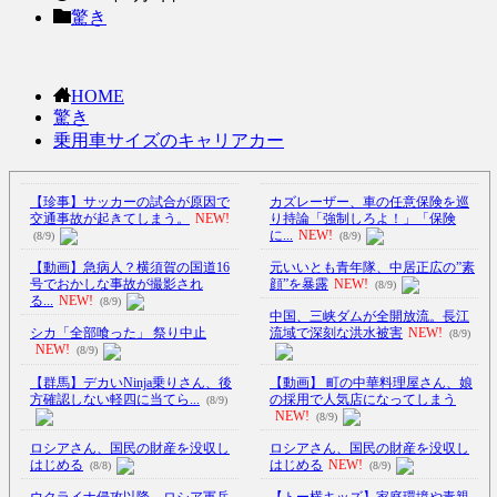
驚き
HOME
驚き
乗用車サイズのキャリアカー
【珍事】サッカーの試合が原因で
カズレーザー、車の任意保険を巡
交通事故が起きてしまう。
NEW!
り持論「強制しろよ！」「保険
に...
NEW!
(8/9)
(8/9)
【動画】急病人？横須賀の国道16
元いいとも青年隊、中居正広の”素
号でおかしな事故が撮影され
顔”を暴露
NEW!
(8/9)
る...
NEW!
(8/9)
中国、三峡ダムが全開放流。長江
シカ「全部喰った」 祭り中止
流域で深刻な洪水被害
NEW!
(8/9)
NEW!
(8/9)
【群馬】デカいNinja乗りさん、後
【動画】 町の中華料理屋さん、娘
方確認しない軽四に当てら...
の採用で人気店になってしまう
(8/9)
NEW!
(8/9)
ロシアさん、国民の財産を没収し
ロシアさん、国民の財産を没収し
はじめる
はじめる
NEW!
(8/8)
(8/9)