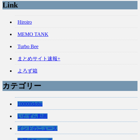
Link
Hiroiro
MEMO TANK
Turbo Bee
まとめサイト速報+
よろず箱
カテゴリー
100000dobu
いたずら動画
インドのニュース