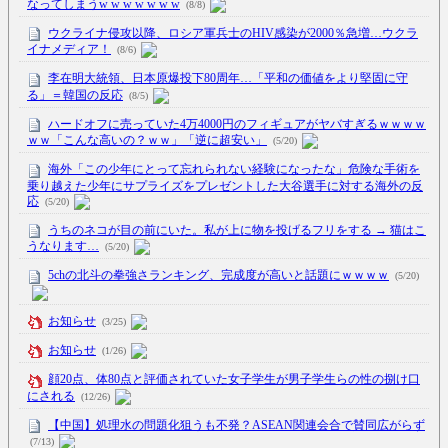
なってしまうw w w w w w w
(8/8)
ウクライナ侵攻以降、ロシア軍兵士のHIV感染が2000％急増…ウクラ
イナメディア！
(8/6)
李在明大統領、日本原爆投下80周年…「平和の価値をより堅固に守
る」＝韓国の反応
(8/5)
ハードオフに売っていた4万4000円のフィギュアがヤバすぎるｗｗｗｗ
ｗｗ「こんな高いの？ｗｗ」「逆に超安い」
(5/20)
海外「この少年にとって忘れられない経験になったな」危険な手術を
乗り越えた少年にサプライズをプレゼントした大谷選手に対する海外の反
応
(5/20)
うちのネコが目の前にいた。私が上に物を投げるフリをする → 猫はこ
うなります…
(5/20)
5chの北斗の拳強さランキング、完成度が高いと話題にｗｗｗｗ
(5/20)
お知らせ
(3/25)
お知らせ
(1/26)
顔20点、体80点と評価されていた女子学生が男子学生らの性の捌け口
にされる
(12/26)
【中国】処理水の問題化狙うも不発？ASEAN関連会合で賛同広がらず
(7/13)