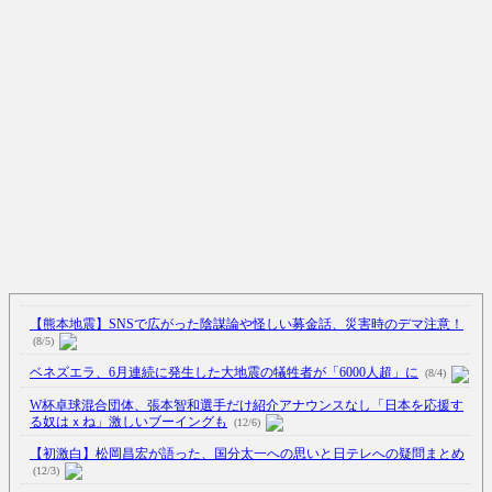
【熊本地震】SNSで広がった陰謀論や怪しい募金話、災害時のデマ注意！
(8/5)
ベネズエラ、6月連続に発生した大地震の犠牲者が「6000人超」に
(8/4)
W杯卓球混合団体、張本智和選手だけ紹介アナウンスなし「日本を応援す
る奴はｘね」激しいブーイングも
(12/6)
【初激白】松岡昌宏が語った、国分太一への思いと日テレへの疑問まとめ
(12/3)