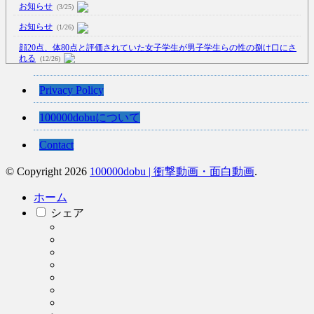
お知らせ
(3/25)
お知らせ
(1/26)
顔20点、体80点と評価されていた女子学生が男子学生らの性の捌け口にさ
れる
(12/26)
【中国】処理水の問題化狙うも不発？ASEAN関連会合で賛同広がらず
Privacy Policy
(7/13)
【韓国】54.1％「IAEA報告書を信用しない」
(7/13)
100000dobuについて
Contact
© Copyright 2026
100000dobu | 衝撃動画・面白動画
.
Powered by livedoor 相互RSS
ホーム
シェア