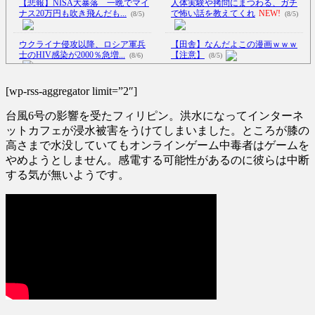
【悲報】NISA大暴落 一晩でマイ
人体実験や拷問にまつわる、ガチ
ナス20万円も吹き飛んだも...
で怖い話を教えてくれ
NEW!
(8/5)
(8/5)
ウクライナ侵攻以降、ロシア軍兵
【田舎】なんだよこの漫画ｗｗｗ
士のHIV感染が2000％急増...
【注意】
(8/6)
(8/5)
【完全にもらい事故】ただ信号待
李在明大統領、日本原爆投下80周
ちをしていただけなのに…こん
[wp-rss-aggregator limit=”2″]
年…「平和の価値をより堅固に...
な...
(8/5)
(8/5)
台風6号の影響を受たフィリピン。洪水になってインターネ
【Xの車窓から】整備士が2度見す
【閲覧注意】大阪の治安が悪化し
る現場猫案件 ほか
(7/31)
ットカフェが浸水被害をうけてしまいました。ところが膝の
すぎてついに警察官が犯人を銃
高さまで水没していてもオンラインゲーム中毒者はゲームを
【Xの車窓から】予定人員より乗
殺...
NEW!
(8/5)
やめようとしません。感電する可能性があるのに彼らは中断
車人数が一人多い ほか
(7/27)
ロシア戦車工場が攻撃されないの
する気が無いようです。
ハードオフに売っていた4万4000円
は、ウクライナ側が標的優先順
のフィギュアがヤバすぎる...
位...
NEW!
(5/20)
(8/5)
【悲報】仙台育英の女子マネ、神
海外「この少年にとって忘れられ
聖な甲子園でウインクをしてし
ない経験になったな」危険な手
ま...
NEW!
(8/5)
術...
(5/20)
5chの北斗の拳強さランキング、完
うちのネコが目の前にいた。私が
成度が高いと話題にｗｗｗｗ
(5/20)
上に物を投げるフリをする → ...
(5/20)
金正恩「経済制裁、正直キツいで
韓国人「野球の天才大谷翔平が
す・・・本当は核を使うつもり
ML2度目のサヨナラ爆発！4打数...