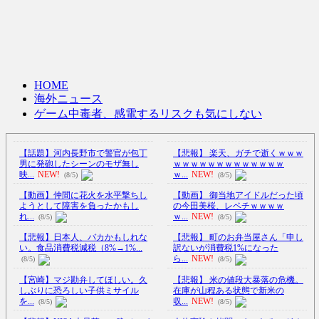
HOME
海外ニュース
ゲーム中毒者、感電するリスクも気にしない
【話題】河内長野市で警官が包丁
【悲報】 楽天、ガチで逝くｗｗｗ
男に発砲したシーンのモザ無し
ｗｗｗｗｗｗｗｗｗｗｗｗｗ
映...
NEW!
ｗ...
NEW!
(8/5)
(8/5)
【動画】仲間に花火を水平撃ちし
【動画】 御当地アイドルだった頃
ようとして障害を負ったかもし
の今田美桜、レベチｗｗｗｗ
れ...
ｗ...
NEW!
(8/5)
(8/5)
【悲報】日本人、バカかもしれな
【悲報】 町のお弁当屋さん「申し
い。食品消費税減税（8%→1%...
訳ないが消費税1%になった
ら...
NEW!
(8/5)
(8/5)
【宮崎】マジ勘弁してほしい。久
【悲報】 米の値段大暴落の危機。
しぶりに恐ろしい子供ミサイル
在庫が山程ある状態で新米の
を...
収...
NEW!
(8/5)
(8/5)