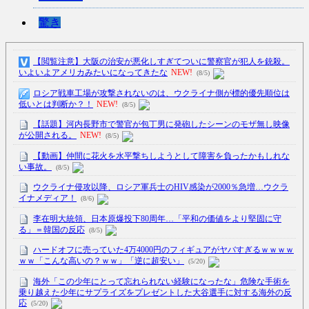
驚き
【閲覧注意】大阪の治安が悪化しすぎてついに警察官が犯人を銃殺。
いよいよアメリカみたいになってきたな
NEW!
(8/5)
ロシア戦車工場が攻撃されないのは、ウクライナ側が標的優先順位は
低いとは判断か？！
NEW!
(8/5)
【話題】河内長野市で警官が包丁男に発砲したシーンのモザ無し映像
が公開される。
NEW!
(8/5)
【動画】仲間に花火を水平撃ちしようとして障害を負ったかもしれな
い事故。
(8/5)
ウクライナ侵攻以降、ロシア軍兵士のHIV感染が2000％急増…ウクラ
イナメディア！
(8/6)
李在明大統領、日本原爆投下80周年…「平和の価値をより堅固に守
る」＝韓国の反応
(8/5)
ハードオフに売っていた4万4000円のフィギュアがヤバすぎるｗｗｗｗ
ｗｗ「こんな高いの？ｗｗ」「逆に超安い」
(5/20)
海外「この少年にとって忘れられない経験になったな」危険な手術を
乗り越えた少年にサプライズをプレゼントした大谷選手に対する海外の反
応
(5/20)