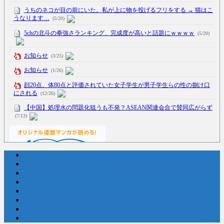
うちのネコが目の前にいた。私が上に物を投げるフリをする → 猫はこ
うなります…
(5/20)
5chの北斗の拳強さランキング、完成度が高いと話題にｗｗｗｗ
(5/20)
お知らせ
(3/25)
お知らせ
(1/26)
顔20点、体80点と評価されていた女子学生が男子学生らの性の捌け口
にされる
(12/26)
【中国】処理水の問題化狙うも不発？ASEAN関連会合で賛同広がらず
(7/13)
Powered by livedoor 相互RSS