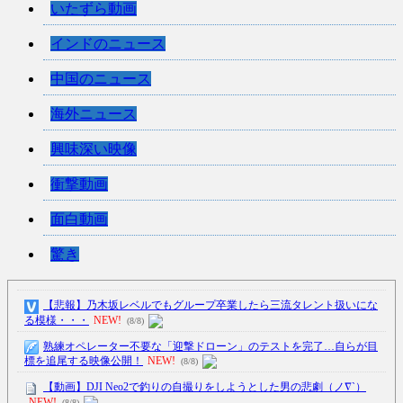
いたずら動画
インドのニュース
中国のニュース
海外ニュース
興味深い映像
衝撃動画
面白動画
驚き
【悲報】乃木坂レベルでもグループ卒業したら三流タレント扱いにな
る模様・・・
NEW!
(8/8)
熟練オペレーター不要な「迎撃ドローン」のテストを完了…自らが目
標を追尾する映像公開！
NEW!
(8/8)
【動画】DJI Neo2で釣りの自撮りをしようとした男の悲劇（ノ∇`）
NEW!
(8/8)