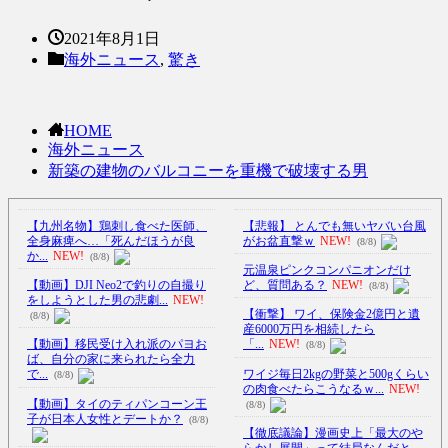
2021年8月1日
海外ニュース
,
驚き
HOME
海外ニュース
新築の建物のバルコニーを重機で破壊する男
【九州名物】鶏刺し食べた医師、
【悲報】 とんでも無いヤバい台風
全身麻痺へ…「死んだほうが良
がお盆直撃ｗ
NEW!
(8/8)
か...
NEW!
(8/8)
元温泉ピンクコンパニオンだけ
【動画】DJI Neo2で釣りの自撮り
ど、質問ある？
NEW!
(8/8)
をしようとした男の悲劇...
NEW!
【衝撃】 ワイ、保険金2億円と遺
(8/8)
産6000万円を相続したら
【動画】移民受け入れ派のパヨお
「...
NEW!
(8/8)
ば、自分の家に来られたら全力
ワイジ毎日2kgの野菜と500gくらい
で...
(8/8)
の肉食べたらこうなるｗ...
NEW!
【動画】タイのティパンコーン王
(8/8)
子が日本人女性とデートか？
(8/8)
【徹底議論】漫画史上「最大のや
らかし展開」って結局なんだと