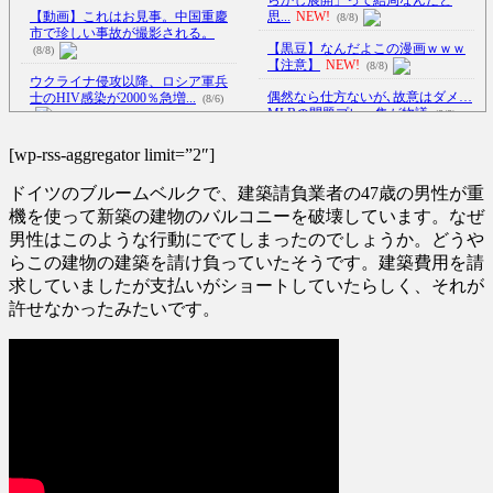
【動画】これはお見事。中国重慶
思...
NEW!
(8/8)
市で珍しい事故が撮影される。
【黒豆】なんだよこの漫画ｗｗｗ
(8/8)
【注意】
NEW!
(8/8)
ウクライナ侵攻以降、ロシア軍兵
偶然なら仕方ないが､故意はダメ…
士のHIV感染が2000％急増...
(8/6)
MLBの問題プレー集が物議
(8/8)
李在明大統領、日本原爆投下80周
[wp-rss-aggregator limit=”2″]
【Xの車窓から】オービスかと思
年…「平和の価値をより堅固に...
ったら野生の炊飯器で草 ほか
(8/5)
ドイツのブルームベルクで、建築請負業者の47歳の男性が重
(8/6)
【悲報】乃木坂レベルでもグルー
機を使って新築の建物のバルコニーを破壊しています。なぜ
【Xの車窓から】整備士が2度見す
プ卒業したら三流タレント扱い
男性はこのような行動にでてしまったのでしょうか。どうや
る現場猫案件 ほか
に...
NEW!
(7/31)
(8/8)
らこの建物の建築を請け負っていたそうです。建築費用を請
ハードオフに売っていた4万4000円
熟練オペレーター不要な「迎撃ド
求していましたが支払いがショートしていたらしく、それが
のフィギュアがヤバすぎる...
ローン」のテストを完了…自ら
(5/20)
許せなかったみたいです。
が...
NEW!
(8/8)
海外「この少年にとって忘れられ
【悲報】ショートスリーパー堀大
ない経験になったな」危険な手
輔さん、誹謗中傷コメントが1
術...
万...
NEW!
(5/20)
(8/8)
うちのネコが目の前にいた。私が
5chの北斗の拳強さランキング、完
上に物を投げるフリをする → ...
成度が高いと話題にｗｗｗｗ
(5/20)
(5/20)
韓国人「野球の天才大谷翔平が
金正恩「経済制裁、正直キツいで
ML2度目のサヨナラ爆発！4打数...
す・・・本当は核を使うつもり