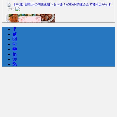
【中国】処理水の問題化狙うも不発？ASEAN関連会合で賛同広がらず
(7/13)
Powered by livedoor 相互RSS