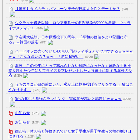
【動画】タイのティパンコーン王子が日本人女性とデートか？
(8/8)
ウクライナ侵攻以降、ロシア軍兵士のHIV感染が2000％急増…ウクラ
イナメディア！
(8/6)
李在明大統領、日本原爆投下80周年…「平和の価値をより堅固に守
る」＝韓国の反応
(8/5)
ハードオフに売っていた4万4000円のフィギュアがヤバすぎるｗｗｗｗ
ｗｗ「こんな高いの？ｗｗ」「逆に超安い」
(5/20)
海外「この少年にとって忘れられない経験になったな」危険な手術を
乗り越えた少年にサプライズをプレゼントした大谷選手に対する海外の反
応
(5/20)
うちのネコが目の前にいた。私が上に物を投げるフリをする → 猫はこ
うなります…
(5/20)
5chの北斗の拳強さランキング、完成度が高いと話題にｗｗｗｗ
(5/20)
お知らせ
(3/25)
お知らせ
(1/26)
顔20点、体80点と評価されていた女子学生が男子学生らの性の捌け口
にされる
(12/26)