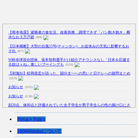
【熊本地震】避難者の食生活、改善急務…調理できず「パン飽き飽き」断
水なお３万戸超
(8/8)
【日本横断】大型の台風15号(チャンホン)…お盆休みの天気に影響するお
それ
(8/7)
W杯卓球混合団体、張本智和選手だけ紹介アナウンスなし「日本を応援す
る奴はｘね」激しいブーイングも
(12/6)
【初激白】松岡昌宏が語った、国分太一への思いと日テレへの疑問まとめ
(12/3)
お知らせ
(3/25)
お知らせ
(1/26)
顔20点、体80点と評価されていた女子学生が男子学生らの性の捌け口にさ
れる
(12/26)
【中国】処理水の問題化狙うも不発？ASEAN関連会合で賛同広がらず
Privacy Policy
(7/13)
100000dobuについて
【韓国】54.1％「IAEA報告書を信用しない」
(7/13)