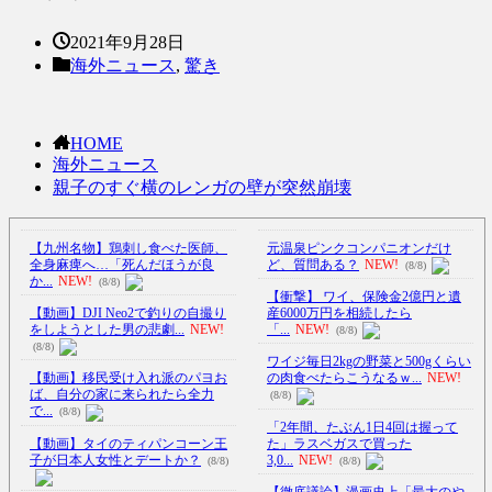
2021年9月28日
海外ニュース
,
驚き
HOME
海外ニュース
親子のすぐ横のレンガの壁が突然崩壊
【九州名物】鶏刺し食べた医師、
元温泉ピンクコンパニオンだけ
全身麻痺へ…「死んだほうが良
ど、質問ある？
NEW!
(8/8)
か...
NEW!
(8/8)
【衝撃】 ワイ、保険金2億円と遺
【動画】DJI Neo2で釣りの自撮り
産6000万円を相続したら
をしようとした男の悲劇...
NEW!
「...
NEW!
(8/8)
(8/8)
ワイジ毎日2kgの野菜と500gくらい
【動画】移民受け入れ派のパヨお
の肉食べたらこうなるｗ...
NEW!
ば、自分の家に来られたら全力
(8/8)
で...
(8/8)
「2年間、たぶん1日4回は握って
【動画】タイのティパンコーン王
た」ラスベガスで買った
子が日本人女性とデートか？
3,0...
NEW!
(8/8)
(8/8)
【徹底議論】漫画史上「最大のや