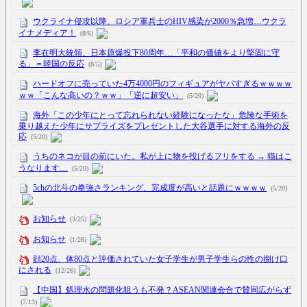
ウクライナ侵攻以降、ロシア軍兵士のHIV感染が2000％急増…ウクラ
イナメディア！
(8/6)
李在明大統領、日本原爆投下80周年…「平和の価値をより堅固に守
る」＝韓国の反応
(8/5)
ハードオフに売っていた4万4000円のフィギュアがヤバすぎるｗｗｗｗ
ｗｗ「こんな高いの？ｗｗ」「逆に超安い」
(5/20)
海外「この少年にとって忘れられない経験になったな」危険な手術を
乗り越えた少年にサプライズをプレゼントした大谷選手に対する海外の反
応
(5/20)
うちのネコが目の前にいた。私が上に物を投げるフリをする → 猫はこ
うなります…
(5/20)
5chの北斗の拳強さランキング、完成度が高いと話題にｗｗｗｗ
(5/20)
お知らせ
(3/25)
お知らせ
(1/26)
顔20点、体80点と評価されていた女子学生が男子学生らの性の捌け口
にされる
(12/26)
【中国】処理水の問題化狙うも不発？ASEAN関連会合で賛同広がらず
(7/13)