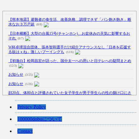
【熊本地震】避難者の食生活、改善急務…調理できず「パン飽き飽き」断
水なお３万戸超
(8/8)
【日本横断】大型の台風15号(チャンホン)…お盆休みの天気に影響するお
それ
(8/7)
W杯卓球混合団体、張本智和選手だけ紹介アナウンスなし「日本を応援す
る奴はｘね」激しいブーイングも
(12/6)
【初激白】松岡昌宏が語った、国分太一への思いと日テレへの疑問まとめ
(12/3)
お知らせ
(3/25)
お知らせ
(1/26)
顔20点、体80点と評価されていた女子学生が男子学生らの性の捌け口にさ
れる
(12/26)
【中国】処理水の問題化狙うも不発？ASEAN関連会合で賛同広がらず
Privacy Policy
(7/13)
100000dobuについて
【韓国】54.1％「IAEA報告書を信用しない」
(7/13)
Contact