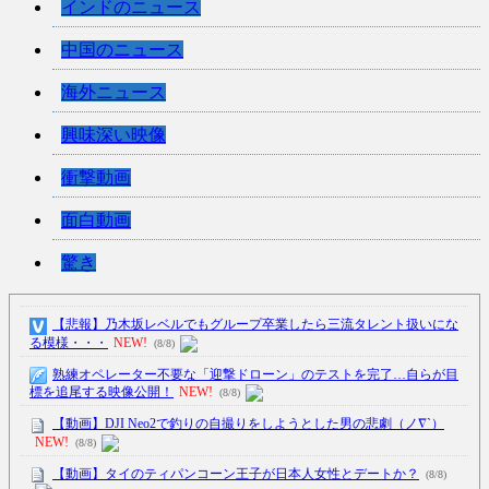
インドのニュース
中国のニュース
海外ニュース
興味深い映像
衝撃動画
面白動画
驚き
【悲報】乃木坂レベルでもグループ卒業したら三流タレント扱いにな
る模様・・・
NEW!
(8/8)
熟練オペレーター不要な「迎撃ドローン」のテストを完了…自らが目
標を追尾する映像公開！
NEW!
(8/8)
【動画】DJI Neo2で釣りの自撮りをしようとした男の悲劇（ノ∇`）
NEW!
(8/8)
【動画】タイのティパンコーン王子が日本人女性とデートか？
(8/8)