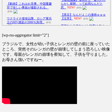
【動画】これはお見事。中国重慶
らかし展開」って結局なんだと
市で珍しい事故が撮影される。
思...
NEW!
(8/8)
(8/8)
【黒豆】なんだよこの漫画ｗｗｗ
ウクライナ侵攻以降、ロシア軍兵
【注意】
NEW!
(8/8)
士のHIV感染が2000％急増...
(8/6)
偶然なら仕方ないが､故意はダメ…
MLBの問題プレー集が物議
(8/8)
李在明大統領、日本原爆投下80周
[wp-rss-aggregator limit=”2″]
年…「平和の価値をより堅固に...
【Xの車窓から】オービスかと思
(8/5)
ブラジルで、女性が幼い子供とレンガの壁の前に座っていた
ったら野生の炊飯器で草 ほか
【悲報】乃木坂レベルでもグルー
(8/6)
ところ、突然そのレンガの壁が崩壊してしまう恐ろしい映像
プ卒業したら三流タレント扱い
です。母親がレンガの崩壊を察知して、子供を守りました。
【Xの車窓から】整備士が2度見す
に...
NEW!
(8/8)
お母さん強いですねー。
る現場猫案件 ほか
(7/31)
熟練オペレーター不要な「迎撃ド
ハードオフに売っていた4万4000円
ローン」のテストを完了…自ら
のフィギュアがヤバすぎる...
が...
NEW!
(5/20)
(8/8)
【悲報】ショートスリーパー堀大
海外「この少年にとって忘れられ
輔さん、誹謗中傷コメントが1
ない経験になったな」危険な手
万...
NEW!
(8/8)
術...
(5/20)
5chの北斗の拳強さランキング、完
うちのネコが目の前にいた。私が
成度が高いと話題にｗｗｗｗ
(5/20)
上に物を投げるフリをする → ...
(5/20)
金正恩「経済制裁、正直キツいで
韓国人「野球の天才大谷翔平が
す・・・本当は核を使うつもり