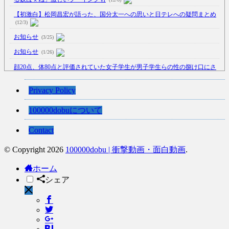
【初激白】松岡昌宏が語った、国分太一への思いと日テレへの疑問まとめ
(12/3)
お知らせ
(3/25)
お知らせ
(1/26)
顔20点、体80点と評価されていた女子学生が男子学生らの性の捌け口にさ
れる
(12/26)
【中国】処理水の問題化狙うも不発？ASEAN関連会合で賛同広がらず
Privacy Policy
(7/13)
100000dobuについて
【韓国】54.1％「IAEA報告書を信用しない」
(7/13)
Contact
© Copyright 2026
100000dobu | 衝撃動画・面白動画
.
Powered by livedoor 相互RSS
ホーム
シェア