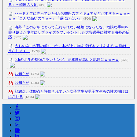
る」＝韓国の反応
(8/5)
ハードオフに売っていた4万4000円のフィギュアがヤバすぎるｗｗｗｗ
ｗｗ「こんな高いの？ｗｗ」「逆に超安い」
(5/20)
海外「この少年にとって忘れられない経験になったな」危険な手術を
乗り越えた少年にサプライズをプレゼントした大谷選手に対する海外の反
応
(5/20)
うちのネコが目の前にいた。私が上に物を投げるフリをする → 猫はこ
うなります…
(5/20)
5chの北斗の拳強さランキング、完成度が高いと話題にｗｗｗｗ
(5/20)
お知らせ
(3/25)
お知らせ
(1/26)
顔20点、体80点と評価されていた女子学生が男子学生らの性の捌け口
にされる
(12/26)
【中国】処理水の問題化狙うも不発？ASEAN関連会合で賛同広がらず
(7/13)