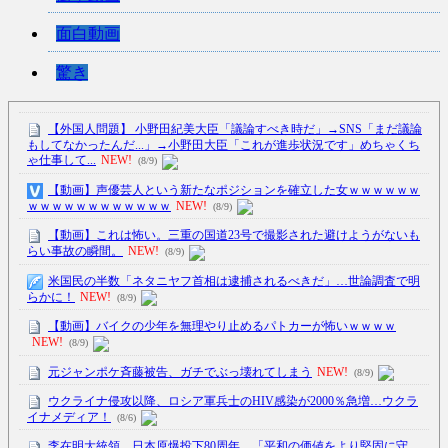
面白動画
驚き
【外国人問題】 小野田紀美大臣「議論すべき時だ」→SNS「まだ議論
もしてなかったんだ...」→小野田大臣「これが進歩状況です」めちゃくち
ゃ仕事して...
NEW!
(8/9)
【動画】声優芸人という新たなポジションを確立した女ｗｗｗｗｗｗ
ｗｗｗｗｗｗｗｗｗｗｗｗ
NEW!
(8/9)
【動画】これは怖い。三重の国道23号で撮影された避けようがないも
らい事故の瞬間。
NEW!
(8/9)
米国民の半数「ネタニヤフ首相は逮捕されるべきだ」…世論調査で明
らかに！
NEW!
(8/9)
【動画】バイクの少年を無理やり止めるパトカーが怖いｗｗｗｗ
NEW!
(8/9)
元ジャンポケ斉藤被告、ガチでぶっ壊れてしまう
NEW!
(8/9)
ウクライナ侵攻以降、ロシア軍兵士のHIV感染が2000％急増…ウクラ
イナメディア！
(8/6)
李在明大統領、日本原爆投下80周年…「平和の価値をより堅固に守