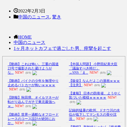
2022年2月3日
中国のニュース
,
驚き
HOME
中国のニュース
1ヶ月ネットカフェで過ごした男、痙攣を起こす
【動画】これは怖い。三重の国道
【外国人問題】 小野田紀美大臣
23号で撮影された避けようが
「議論すべき時だ」
な...
NEW!
→SNS「ま...
NEW!
(8/9)
(8/9)
【動画】バイクの少年を無理やり
【販促】なんだよこの漫画ｗｗｗ
止めるパトカーが怖いｗｗｗｗ
【注意】
NEW!
(8/9)
NEW!
(8/9)
【速報】 日本の防衛省、ようやく
【朗報】秋田県、オイルマネーが
気づいた模様ｗｗｗｗｗ
NEW!
転がり込んでガチで東北最強へ
(8/9)
ｗ...
NEW!
(8/9)
記録的猛暑の欧州、ドナウ川の水
【動画】世界一過酷なオフロード
位が低下してマンモスの骨や沈
レースのコース設計が絶対にお
没...
NEW!
(8/9)
か...
NEW!
(8/9)
【驚愕】 新幹線じゃなく『帰省費