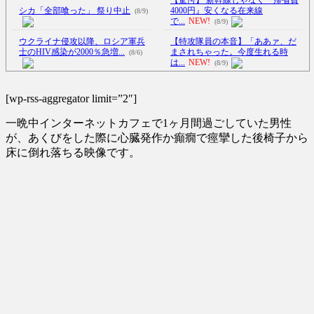
シカ「全部喰った」 祭り中止
4000円』安くなる在来線
(8/9)
で...
NEW!
(8/9)
ウクライナ侵攻以降、ロシア軍兵
【特攻隊員の本音】「ああァ、だ
士のHIV感染が2000％急増...
まされちゃった。今度生れる時
(8/6)
は...
NEW!
(8/9)
李在明大統領、日本原爆投下80周
欲しい人には神アイテム！ 折りた
年…「平和の価値をより堅固に...
たみ式トレーラーのアイデアが...
[wp-rss-aggregator limit=”2″]
(8/5)
(8/9)
一晩中インターネットカフェで1ヶ月間過ごしていた男性
【動画】声優芸人という新たなポ
【Xの車窓から】オービスかと思
ジションを確立した女ｗｗｗｗ
ったら野生の炊飯器で草 ほか
が、あくびをした際に心臓発作か癲癇で痙攣した後椅子から
ｗ...
NEW!
(8/9)
(8/6)
床に倒れ落ちる映像です。
米国民の半数「ネタニヤフ首相は
【Xの車窓から】整備士が2度見す
逮捕されるべきだ」…世論調査
る現場猫案件 ほか
(7/31)
で...
NEW!
(8/9)
ハードオフに売っていた4万4000円
【悲報】地球上で一番美味い液体
のフィギュアがヤバすぎる...
(5/20)
ｗｗｗｗｗｗｗｗｗｗｗｗｗｗ
ｗ...
NEW!
(8/9)
海外「この少年にとって忘れられ
5chの北斗の拳強さランキング、完
ない経験になったな」危険な手
成度が高いと話題にｗｗｗｗ
術...
(5/20)
(5/20)
うちのネコが目の前にいた。私が
金正恩「経済制裁、正直キツいで
上に物を投げるフリをする → ...
す・・・本当は核を使うつもり
(5/20)
な...
(5/20)