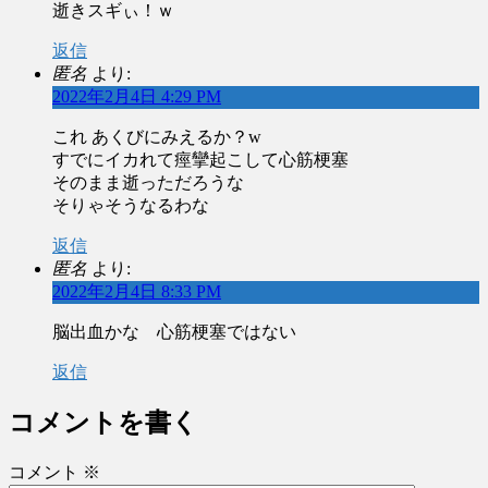
逝きスギぃ！ｗ
返信
匿名
より:
2022年2月4日 4:29 PM
これ あくびにみえるか？w
すでにイカれて痙攣起こして心筋梗塞
そのまま逝っただろうな
そりゃそうなるわな
返信
匿名
より:
2022年2月4日 8:33 PM
脳出血かな 心筋梗塞ではない
返信
コメントを書く
コメント
※