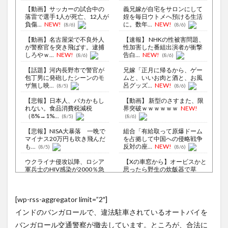
【動画】サッカーの試合中の
義兄嫁が自宅をサロンにして
落雷で選手1人が死亡、12人が
姪を毎日ウトメへ預ける生活
負傷...
NEW!
に。数年...
NEW!
(8/6)
(8/6)
【動画】名古屋栄で不良外人
【速報】 NHKの性被害問題、
が警察官を突き飛ばす。逮捕
性加害した番組出演者が衝撃
しろやｗ...
NEW!
告白...
NEW!
(8/6)
(8/6)
【話題】河内長野市で警官が
兄嫁「正月に帰るから、ゲー
包丁男に発砲したシーンのモ
ムと、いいお肉と酒と、お風
ザ無し映...
呂グッズ...
NEW!
(8/5)
(8/6)
【悲報】日本人、バカかもし
【動画】 新型のさすまた、限
れない。食品消費税減税
界突破ｗｗｗｗｗｗ
NEW!
（8%→1%...
(8/5)
(8/6)
【悲報】NISA大暴落 一晩で
組合「有給取って原爆ドーム
マイナス20万円も吹き飛んだ
を占拠して中国への侵略戦争
も...
反対の座...
NEW!
(8/5)
(8/6)
ウクライナ侵攻以降、ロシア
【Xの車窓から】オービスかと
軍兵士のHIV感染が2000％急
思ったら野生の炊飯器で草
増...
ほか
NEW!
(8/6)
(8/6)
李在明大統領、日本原爆投下
【衝撃】ジャンプストアで大
[wp-rss-aggregator limit=”2″]
80周年…「平和の価値をより
量注文→キャンセルを繰り返
堅固に...
した32...
NEW!
(8/5)
(8/6)
インドのバンガロールで、違法駐車されているオートバイを
【悲報】キャバクラの女の
『特定外来カミキリムシに1匹
バンガロール交通警察が撤去しています。ところが、合法に