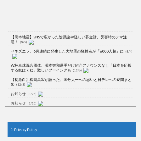
【熊本地震】SNSで広がった陰謀論や怪しい募金話、災害時のデマ注
意！
(8/5)
ベネズエラ、6月連続に発生した大地震の犠牲者が「6000人超」に
(8/4)
W杯卓球混合団体、張本智和選手だけ紹介アナウンスなし「日本を応援
する奴はｘね」激しいブーイングも
(12/6)
【初激白】松岡昌宏が語った、国分太一への思いと日テレへの疑問まと
め
(12/3)
お知らせ
(3/25)
お知らせ
(1/26)
顔20点、体80点と評価されていた女子学生が男子学生らの性の捌け口に
される
(12/26)
【中国】処理水の問題化狙うも不発？ASEAN関連会合で賛同広がらず
Privacy Policy
(7/13)
【韓国】54.1％「IAEA報告書を信用しない」