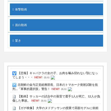
衝撃動画
面白動画
驚き
【悲報】キャバクラの女の子、お肉を噛み切れない顎になっ
てしまう・・・
NEW!
(8/6)
北朝鮮の金与正党総務部長、日本のトマホーク発射試験を批
判…「軍事的選択肢」警告！
NEW!
(8/6)
【動画】サッカーの試合中の落雷で選手1人が死亡、12人が負
傷した事故。
NEW!
(8/6)
【ガチ映像】 大学のヌドデッサンの授業で高額モデルに依頼