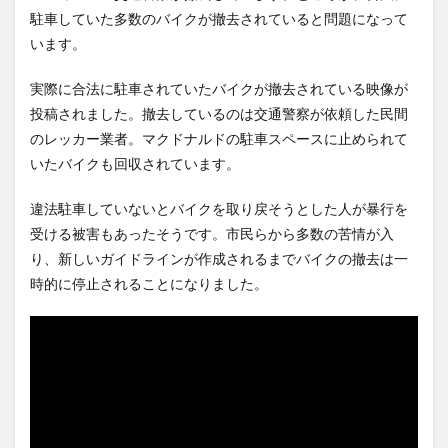
子、お肉を噛み切れない顎に
300円の賞金をかけた高崎市、
駐車していた多数のバイクが撤去されていると問題になって
なってしま...
NEW!
初...
NEW!
(8/6)
(8/6)
います。
北朝鮮の金与正党総務部長、
【Xの車窓から】整備士が2度
日本のトマホーク発射試験を
見する現場猫案件 ほか
批判…「...
NEW!
(8/6)
(7/31)
実際に合法に駐車されていたバイクが撤去されている映像が
【謎】斉藤慎二「同意してく
ハードオフに売っていた4万
投稿されました。撤去しているのは交通警察が依頼した民間
れたよね？どうして…」被害女
4000円のフィギュアがヤバす
のレッカー業者。マクドナルドの駐車スペースに止められて
性「彼...
NEW!
ぎる...
(8/6)
(5/20)
いたバイクも回収されています。
5chの北斗の拳強さランキン
海外「この少年にとって忘れ
グ、完成度が高いと話題にｗ
られない経験になったな」危
ｗｗｗ
険な手術...
(5/20)
(5/20)
違法駐車していないとバイクを取り戻そうとした人が暴行を
金正恩「経済制裁、正直キツ
うちのネコが目の前にいた。
受ける被害もあったそうです。市民らから多数の苦情が入
いです・・・本当は核を使う
私が上に物を投げるフリをす
り、新しいガイドラインが作成されるまでバイクの撤去は一
つもりな...
る → ...
(5/20)
(5/20)
時的に停止されることになりました。
お知らせ
韓国人「野球の天才大谷翔平
(3/25)
がML2度目のサヨナラ爆発！4
お知らせ
打数...
(1/26)
(5/20)
顔20点、体80点と評価されて
【GIF】JSのカンチョーワロタ
いた女子学生が男子学生らの
(5/20)
性の...
(12/26)
【愕然】白のクラウン俺氏、
【中国】パトカーの前で好演
高速道路左車線を制限速度で
技www当たり屋やお煽り運転
走った結...
(5/20)
など盛...
(3/1)