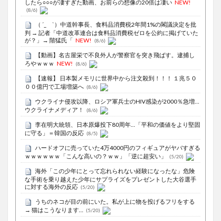
したら○○○が凄すぎた動画、お前らの想像の20倍は凄い
NEW!
(8/6)
（ ´_ゝ`）中道幹事長、食料品消費税2年間1%の閣議決定を批
判 → 記者「中道改革連合は食料品消費税ゼロを公約に掲げていた
が？」→ 階猛氏「
NEW!
(8/6)
【動画】名古屋栄で不良外人が警察官を突き飛ばす。逮捕し
ろやｗｗｗ
NEW!
(8/6)
【速報】 日本製メモリに世界中から注文殺到！！！ １兆５０
００億円で工場増築へ
(8/6)
ウクライナ侵攻以降、ロシア軍兵士のHIV感染が2000％急増…
ウクライナメディア！
(8/6)
李在明大統領、日本原爆投下80周年…「平和の価値をより堅固
に守る」＝韓国の反応
(8/5)
ハードオフに売っていた4万4000円のフィギュアがヤバすぎる
ｗｗｗｗｗｗ「こんな高いの？ｗｗ」「逆に超安い」
(5/20)
海外「この少年にとって忘れられない経験になったな」危険
な手術を乗り越えた少年にサプライズをプレゼントした大谷選手
に対する海外の反応
(5/20)
うちのネコが目の前にいた。私が上に物を投げるフリをする
→ 猫はこうなります…
(5/20)