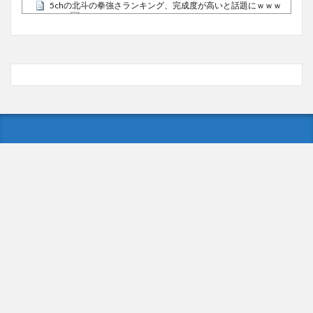
5chの北斗の拳強さランキング、完成度が高いと話題にｗｗｗ
ｗ
(5/20)
お知らせ
(3/25)
お知らせ
(1/26)
顔20点、体80点と評価されていた女子学生が男子学生らの性
の捌け口にされる
(12/26)
【中国】処理水の問題化狙うも不発？ASEAN関連会合で賛同
広がらず
(7/13)
Powered by livedoor 相互RSS