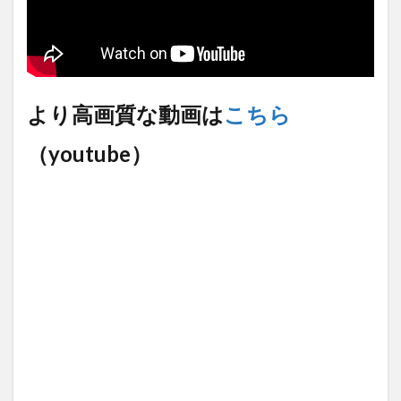
【中国】パトカーの前で好演
技www当たり屋やお煽り運転
など盛...
(3/1)
【あるある？】うわっ・・・
男性が一瞬で冷める女性の行
Powered by livedoor 相互RSS
動6選
(3/1)
より高画質な動画は
こちら
【怒報】撮影車を叩く当て逃
げ老害を追跡！警察も出動す
る騒ぎに
(3/1)
（youtube）
【動画】ウクライナ中部でと
んでもない大爆発が撮影され
る。
(2/28)
Powered by livedoor 相互RSS