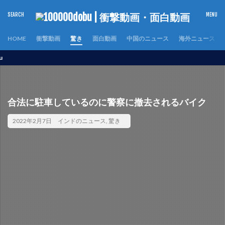
HOME
衝撃動画
驚き
面白動画
中国のニュース
海外ニュース
世界の
合法に駐車しているのに警察に撤去されるバイク
2022年2月7日
インドのニュース
,
驚き